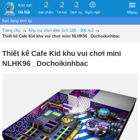
Khu vực
Hà Nội
Menu
Sản phẩm
Tin tức
Dịch vụ
Ngôn ngữ
Bạn đang xem tại
Trang chủ
Khu vui chơi diện tích 100 - 300 m2
Thiết kế Cafe Kid khu vui chơi mini NLHK96 _Dochoikinhbac
Thiết kế Cafe Kid khu vui chơi mini
NLHK96 _Dochoikinhbac