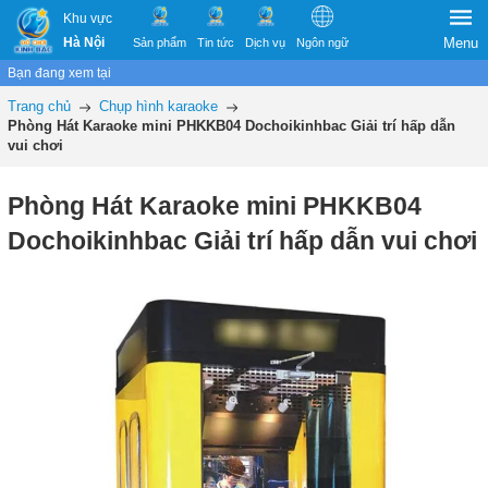
Khu vực
Hà Nội
Menu
Sản phẩm
Tin tức
Dịch vụ
Ngôn ngữ
Bạn đang xem tại
Trang chủ
Chụp hình karaoke
Phòng Hát Karaoke mini PHKKB04 Dochoikinhbac Giải trí hấp dẫn
vui chơi
Phòng Hát Karaoke mini PHKKB04
Dochoikinhbac Giải trí hấp dẫn vui chơi