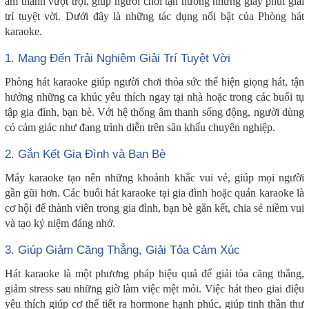
âm thanh vượt trội, giúp người chơi tận hưởng những giây phút giải
trí tuyệt vời. Dưới đây là những tác dụng nổi bật của Phòng hát
karaoke.
1. Mang Đến Trải Nghiệm Giải Trí Tuyệt Vời
Phòng hát karaoke giúp người chơi thỏa sức thể hiện giọng hát, tận
hưởng những ca khúc yêu thích ngay tại nhà hoặc trong các buổi tụ
tập gia đình, bạn bè. Với hệ thống âm thanh sống động, người dùng
có cảm giác như đang trình diễn trên sân khấu chuyên nghiệp.
2. Gắn Kết Gia Đình và Bạn Bè
Máy karaoke tạo nên những khoảnh khắc vui vẻ, giúp mọi người
gần gũi hơn. Các buổi hát karaoke tại gia đình hoặc quán karaoke là
cơ hội để thành viên trong gia đình, bạn bè gắn kết, chia sẻ niềm vui
và tạo kỷ niệm đáng nhớ.
3. Giúp Giảm Căng Thẳng, Giải Tỏa Cảm Xúc
Hát karaoke là một phương pháp hiệu quả để giải tỏa căng thẳng,
giảm stress sau những giờ làm việc mệt mỏi. Việc hát theo giai điệu
yêu thích giúp cơ thể tiết ra hormone hạnh phúc, giúp tinh thần thư