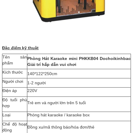
Đặc điểm kỹ thuật
Tên sản
Phòng Hát Karaoke mini PHKKB04 Dochoikinhbac
phẩm
Giải trí hấp dẫn vui chơi
Kích thước
140*122*250cm
Người chơi
1-2 người
Điện áp
220V
Độ tuổi phù
Trẻ em và người lớn trên 5 tuổi
hợp
Loại
Phòng hát karaoke / karaoke box
Chế độ hoạt
Đồng xu/mã thông báo/hóa đơn/thẻ
động