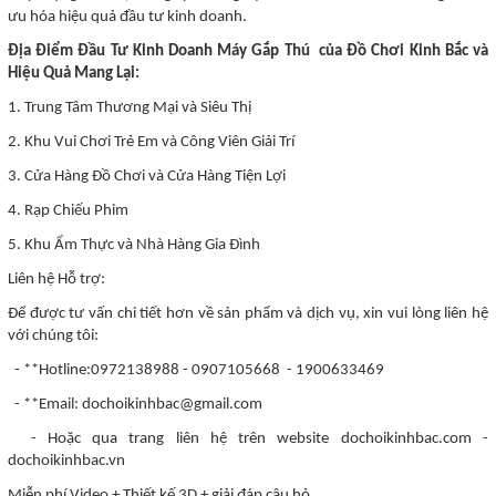
ưu hóa hiệu quả đầu tư kinh doanh.
Địa Điểm Đầu Tư Kinh Doanh Máy Gắp Thú của Đồ Chơi Kinh Bắc và
Hiệu Quả Mang Lại:
1. Trung Tâm Thương Mại và Siêu Thị
2. Khu Vui Chơi Trẻ Em và Công Viên Giải Trí
3. Cửa Hàng Đồ Chơi và Cửa Hàng Tiện Lợi
4. Rạp Chiếu Phim
5. Khu Ẩm Thực và Nhà Hàng Gia Đình
Liên hệ Hỗ trợ:
Để được tư vấn chi tiết hơn về sản phẩm và dịch vụ, xin vui lòng liên hệ
với chúng tôi:
- **Hotline:0972138988 - 0907105668 - 1900633469
- **Email: dochoikinhbac@gmail.com
- Hoặc qua trang liên hệ trên website dochoikinhbac.com -
dochoikinhbac.vn
Miễn phí Video + Thiết kế 3D + giải đáp câu hỏ