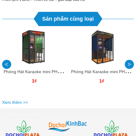
Sản phẩm cùng loại
P
hòng Hát Karaoke mini PHKKB12 Dochoikinhbac Giải trí hấp dẫn vui chơi
P
hòng Hát Karaoke mini PHKKB11 Dochoikinhbac Giải trí hấp dẫn vui chơi
1₫
1₫
Xem thêm >>