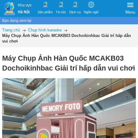
Khu vực
Hà Nội
Menu
Sản phẩm
Tin tức
Dịch vụ
Ngôn ngữ
Bạn đang xem tại
Trang chủ
Chụp hình karaoke
Máy Chụp Ảnh Hàn Quốc MCAKB03 Dochoikinhbac Giải trí hấp dẫn
vui chơi
Máy Chụp Ảnh Hàn Quốc MCAKB03
Dochoikinhbac Giải trí hấp dẫn vui chơi