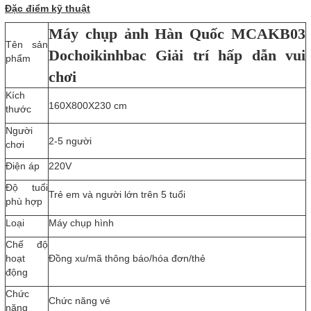
Đặc điểm kỹ thuật
Máy chụp ảnh Hàn Quốc MCAKB03
Tên sản
Dochoikinhbac Giải trí hấp dẫn vui
phẩm
chơi
Kích
160X800X230 cm
thước
Người
2-5 người
chơi
Điện áp
220V
Độ tuổi
Trẻ em và người lớn trên 5 tuổi
phù hợp
Loại
Máy chụp hình
Chế độ
hoạt
Đồng xu/mã thông báo/hóa đơn/thẻ
động
Chức
Chức năng vé
năng