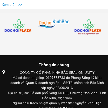
Xem thêm >>
Thông tin chung
CÔNG TY CỔ PHẦN KINH BẮC SEALION UNITY
Mã số doanh nghiệp: 0107573733 do Phong Đăng ký kinh
doanh và Quản lý doanh nghiệp – Sở Tài chính tỉnh Bắc Ninh
cấp ngày 22/09/2016.
Địa chỉ trụ sở: Tổ dân phố Đông Du Núi, Phường Đào Viên, Tỉnh
Bắc Ninh, Việt Nam
Người chịu trách nhiệm quản lý website: Nguyễn Văn Hiệp