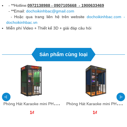
- **Hotline:
0972138988 - 0907105668 - 1900633469
- **Email:
dochoikinhbac@gmail.com
- Hoặc qua trang liên hệ trên website
dochoikinhbac.com -
dochoikinhbac.vn
Miễn phí Video + Thiết kế 3D + giải đáp câu hỏi
Sản phẩm cùng loại
P
hòng Hát Karaoke mini PHKKB12 Dochoikinhbac Giải trí hấp dẫn vui chơi
P
hòng Hát Karaoke mini PHKKB11 Dochoikinhbac Giải trí hấp dẫn vui chơi
1₫
1₫