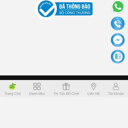
Copyright © 2006 Dochoikinhbac.com Alright reversed. Designed
Dochoikinhbac.vn
.
cung cấp bởi sapo
Trang Chủ
Danh Mục
Tin Tức Đồ Chơi
Liên Hệ
Tài Khoản