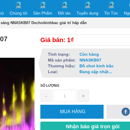
hủ
Chúng tôi
Sản Phẩm
Đối tác
Tuyển dụng
Tin Tức
Ng
sáng NNASKB07 Dochoikinhbac giải trí hấp dẫn
07
Giá bán: 1₫
n
Tình trạng:
Còn hàng
Mã sản phẩm:
NNASKB07
Thương hiệu:
Đồ chơi kinh bắc
Loại:
Đang cập nhật...
SỐ LƯỢNG
-
+
MUA HÀNG
Nhận báo giá trọn gói