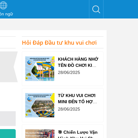
ôn ngữ
Hỏi Đáp Đầu tư khu vui chơi
KHÁCH HÀNG NHỚ
TÊN ĐỒ CHƠI KINH
BẮC TRƯỚC CẢ
28/06/2025
KHI NGHĨ ĐẾN KHU
VUI CHƠI
TỪ KHU VUI CHƠI
MINI ĐẾN TỔ HỢP
GIẢI TRÍ NGHÌN M²
28/06/2025
– ĐỒ CHƠI KINH
BẮC ĐỀU LÀM
ĐƯỢC!
🎯 Chiến Lược Vận