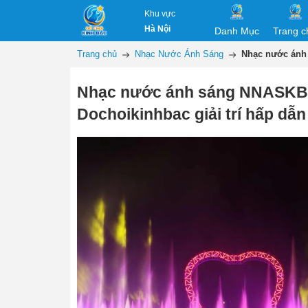
Khu vực
Hà Nội
Danh Mục
Trang c
Trang chủ
Nhạc Nước Ánh Sáng
Nhạc nước ánh 
Nhạc nước ánh sáng NNASKB
Dochoikinhbac giải trí hấp dẫ