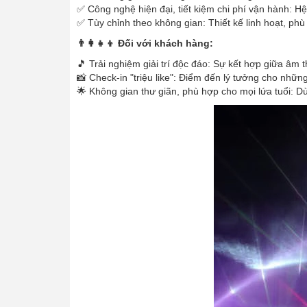
✅ Công nghệ hiện đại, tiết kiệm chi phí vận hành: Hệ
✅ Tùy chỉnh theo không gian: Thiết kế linh hoạt, ph
👨‍👩‍👧‍👦 Đối với khách hàng:
🎵 Trải nghiệm giải trí độc đáo: Sự kết hợp giữa âm
📸 Check-in "triệu like": Điểm đến lý tưởng cho nhữn
🌟 Không gian thư giãn, phù hợp cho mọi lứa tuổi: D