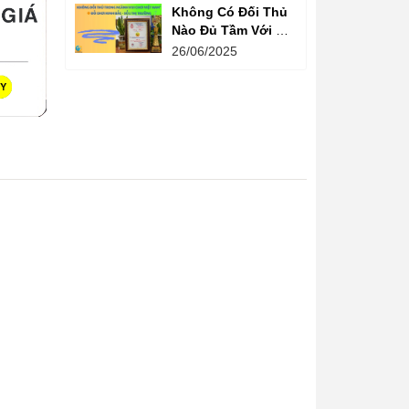
Không Có Đối Thủ
Nào Đủ Tầm Với Đồ
Chơi Kinh Bắc
26/06/2025
Trong Ngành Vui
Chơi Tại Việt Nam