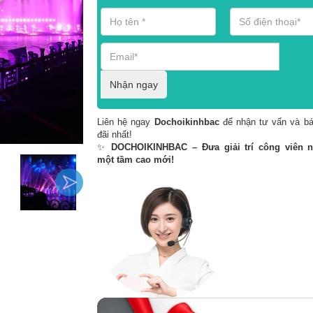
Nhận ngay
Liên hệ ngay
Dochoikinhbac
để nhận tư vấn và bá
đãi nhất!
✨
DOCHOIKINHBAC – Đưa giải trí công viên 
một tầm cao mới!