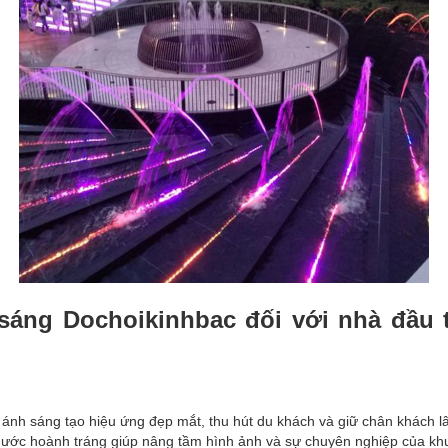
sáng Dochoikinhbac đối với nhà đầu t
 ánh sáng tạo hiệu ứng đẹp mắt, thu hút du khách và giữ chân khách l
 nước hoành tráng giúp nâng tầm hình ảnh và sự chuyên nghiệp của khu