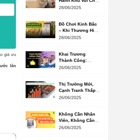
Hành Khu Vui Chơi
3 Thế Hệ – Tối Đa
28/06/2025
Hóa Doanh Thu
Mỗi Lượt Chơi
Đồ Chơi Kinh Bắc
– Khi Thương Hiệu
Vững Mạnh Bắt
28/06/2025
Đầu Từ Niềm Tin
Của Ông Lớn
Khai Trương
o giá ưu
Thành Công:
nước lên
Khách Nườm
26/06/2025
Nượp, Lợi Nhuận
Bùng Nổ – Bí
Thị Trường Mới,
Quyết Là Gì?
Cạnh Tranh Thấp –
Trampoline Park Là
26/06/2025
Lựa Chọn Vàng
Không Cần Nhân
Viên, Không Cần
Cửa Hàng – Chỉ
26/06/2025
Cần Máy Bán
Hàng!