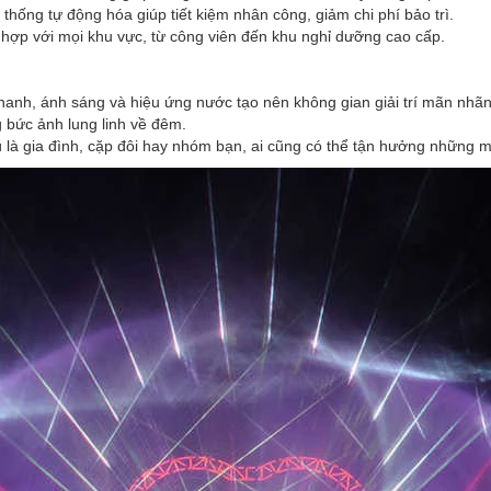
 thống tự động hóa giúp tiết kiệm nhân công, giảm chi phí bảo trì.
ù hợp với mọi khu vực, từ công viên đến khu nghỉ dưỡng cao cấp.
 thanh, ánh sáng và hiệu ứng nước tạo nên không gian giải trí mãn nhãn
g bức ảnh lung linh về đêm.
ù là gia đình, cặp đôi hay nhóm bạn, ai cũng có thể tận hưởng những m