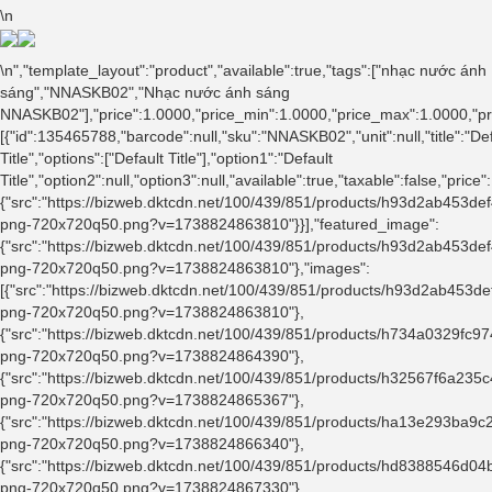
\n
\n
","template_layout":"product","available":true,"tags":["nhạc nước ánh
sáng","NNASKB02","Nhạc nước ánh sáng
NNASKB02"],"price":1.0000,"price_min":1.0000,"price_max":1.0000,"pr
[{"id":135465788,"barcode":null,"sku":"NNASKB02","unit":null,"title":"De
Title","options":["Default Title"],"option1":"Default
Title","option2":null,"option3":null,"available":true,"taxable":false,"
{"src":"https://bizweb.dktcdn.net/100/439/851/products/h93d2ab453
png-720x720q50.png?v=1738824863810"}}],"featured_image":
{"src":"https://bizweb.dktcdn.net/100/439/851/products/h93d2ab453
png-720x720q50.png?v=1738824863810"},"images":
[{"src":"https://bizweb.dktcdn.net/100/439/851/products/h93d2ab453
png-720x720q50.png?v=1738824863810"},
{"src":"https://bizweb.dktcdn.net/100/439/851/products/h734a0329f
png-720x720q50.png?v=1738824864390"},
{"src":"https://bizweb.dktcdn.net/100/439/851/products/h32567f6a2
png-720x720q50.png?v=1738824865367"},
{"src":"https://bizweb.dktcdn.net/100/439/851/products/ha13e293ba9
png-720x720q50.png?v=1738824866340"},
{"src":"https://bizweb.dktcdn.net/100/439/851/products/hd8388546d
png-720x720q50.png?v=1738824867330"},