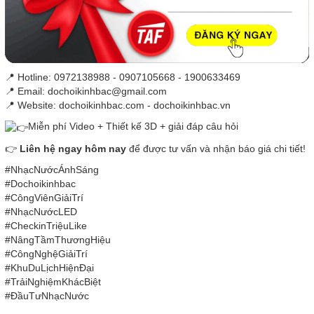
📍 Hotline: 0972138988 - 0907105668 - 1900633469
📍 Email: dochoikinhbac@gmail.com
📍 Website: dochoikinhbac.com - dochoikinhbac.vn
Miễn phí Video + Thiết kế 3D + giải đáp câu hỏi
👉
Liên hệ ngay hôm nay
để được tư vấn và nhận báo giá chi tiết!
#NhạcNướcÁnhSáng
#Dochoikinhbac
#CôngViênGiảiTrí
#NhạcNướcLED
#CheckinTriệuLike
#NângTầmThươngHiệu
#CôngNghệGiảiTrí
#KhuDuLịchHiệnĐại
#TrảiNghiệmKhácBiệt
#ĐầuTưNhạcNước