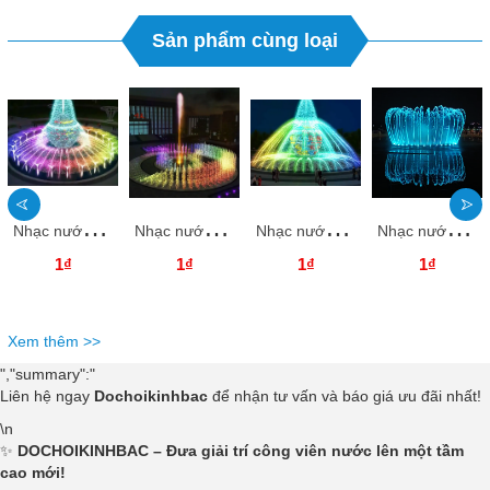
Sản phẩm cùng loại
N
hạc nước ánh sáng NNASKB11 Dochoikinhbac giải trí hấp dẫn
N
hạc nước ánh sáng NNASKB10 Dochoikinhbac giải trí hấp dẫn
N
hạc nước ánh sáng NNASKB09 Dochoikinhbac giải trí hấp dẫn
N
hạc nước ánh sáng NNASKB08 Dochoikinhbac giải trí hấp dẫn
1₫
1₫
1₫
1₫
Xem thêm >>
","summary":"
Liên hệ ngay
Dochoikinhbac
để nhận tư vấn và báo giá ưu đãi nhất!
\n
✨
DOCHOIKINHBAC – Đưa giải trí công viên nước lên một tầm
cao mới!