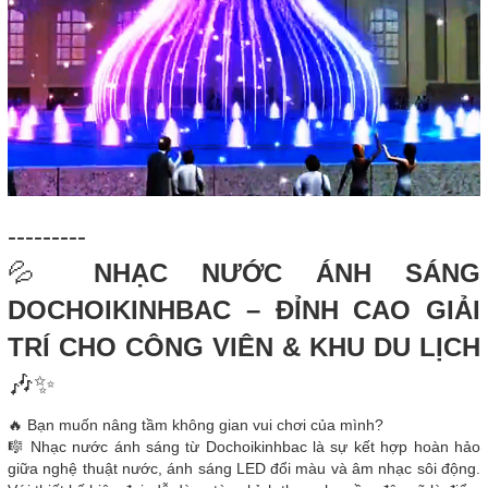
---------
💦
NHẠC NƯỚC ÁNH SÁNG
DOCHOIKINHBAC – ĐỈNH CAO GIẢI
TRÍ CHO CÔNG VIÊN & KHU DU LỊCH
🎶✨
🔥 Bạn muốn nâng tầm không gian vui chơi của mình?
🎼 Nhạc nước ánh sáng từ Dochoikinhbac là sự kết hợp hoàn hảo
giữa nghệ thuật nước, ánh sáng LED đổi màu và âm nhạc sôi động.