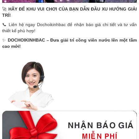
🚀
HÃY ĐỂ KHU VUI CHƠI CỦA BẠN DẪN ĐẦU XU HƯỚNG GIẢI
TRÍ!
📞 Liên hệ ngay Dochoikinhbac để nhận báo giá chi tiết và tư vấn
thiết kế phù hợp!
✨
DOCHOIKINHBAC – Đưa giải trí công viên nước lên một tầm
cao mới!