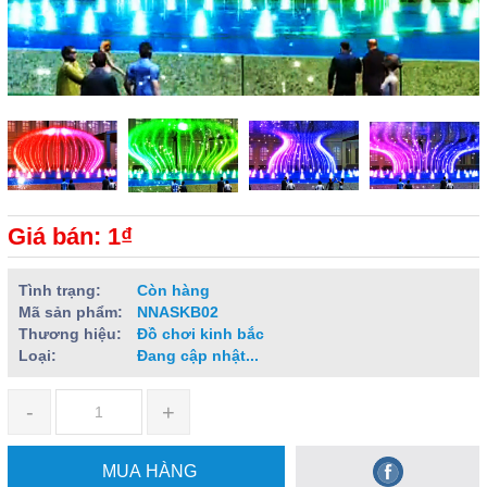
Giá bán: 1₫
Tình trạng:
Còn hàng
Mã sản phẩm:
NNASKB02
Thương hiệu:
Đồ chơi kinh bắc
Loại:
Đang cập nhật...
-
+
MUA HÀNG