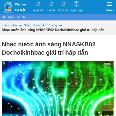
Khu vực
Hà Nội
Menu
Sản phẩm
Tin tức
Dịch vụ
Ngôn ngữ
Bạn đang xem tại
Trang chủ
Nhạc Nước Ánh Sáng
Nhạc nước ánh sáng NNASKB02 Dochoikinhbac giải trí hấp dẫn
Nhạc nước ánh sáng NNASKB02
Dochoikinhbac giải trí hấp dẫn