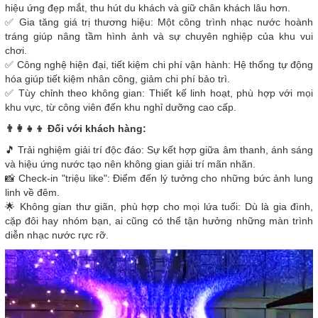
hiệu ứng đẹp mắt, thu hút du khách và giữ chân khách lâu hơn.
✅ Gia tăng giá trị thương hiệu: Một công trình nhạc nước hoành
tráng giúp nâng tầm hình ảnh và sự chuyên nghiệp của khu vui
chơi.
✅ Công nghệ hiện đại, tiết kiệm chi phí vận hành: Hệ thống tự động
hóa giúp tiết kiệm nhân công, giảm chi phí bảo trì.
✅ Tùy chỉnh theo không gian: Thiết kế linh hoạt, phù hợp với mọi
khu vực, từ công viên đến khu nghỉ dưỡng cao cấp.
👨‍👩‍👧‍👦 Đối với khách hàng:
🎵 Trải nghiệm giải trí độc đáo: Sự kết hợp giữa âm thanh, ánh sáng
và hiệu ứng nước tạo nên không gian giải trí mãn nhãn.
📸 Check-in "triệu like": Điểm đến lý tưởng cho những bức ảnh lung
linh về đêm.
🌟 Không gian thư giãn, phù hợp cho mọi lứa tuổi: Dù là gia đình,
cặp đôi hay nhóm bạn, ai cũng có thể tận hưởng những màn trình
diễn nhạc nước rực rỡ.