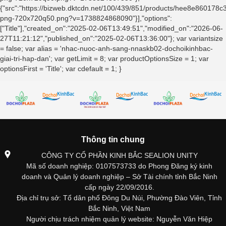
{"src":"https://bizweb.dktcdn.net/100/439/851/products/hee8e860178
png-720x720q50.png?v=1738824868090"}],"options":
["Title"],"created_on":"2025-02-06T13:49:51","modified_on":"2026-06-
27T11:21:12","published_on":"2025-02-06T13:36:00"}; var variantsize
= false; var alias = 'nhac-nuoc-anh-sang-nnaskb02-dochoikinhbac-
giai-tri-hap-dan'; var getLimit = 8; var productOptionsSize = 1; var
optionsFirst = 'Title'; var cdefault = 1; }
Thông tin chung
CÔNG TY CỔ PHẦN KINH BẮC SEALION UNITY
Mã số doanh nghiệp: 0107573733 do Phong Đăng ký kinh
doanh và Quản lý doanh nghiệp – Sở Tài chính tỉnh Bắc Ninh
cấp ngày 22/09/2016.
Địa chỉ trụ sở: Tổ dân phố Đông Du Núi, Phường Đào Viên, Tỉnh
Bắc Ninh, Việt Nam
Người chịu trách nhiệm quản lý website: Nguyễn Văn Hiệp