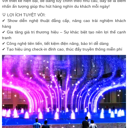
Với thiết kế hiện đại, dễ dàng tùy chỉnh theo nhu cầu, đây sẽ là điểm
nhấn ấn tượng giúp thu hút hàng nghìn du khách mỗi ngày!
💡 LỢI ÍCH TUYỆT VỜI:
✔ Show diễn nghệ thuật đẳng cấp, nâng cao trải nghiệm khách
hàng
✔ Gia tăng giá trị thương hiệu – Sự khác biệt tạo nên lợi thế cạnh
tranh
✔ Công nghệ tiên tiến, tiết kiệm điện năng, bảo trì dễ dàng
✔ Tạo hiệu ứng check-in đỉnh cao, thúc đẩy truyền thông miễn phí