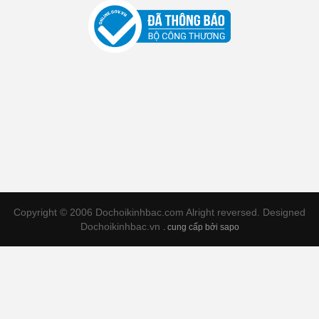
Copyright © 2006 Dochoikinhbac.com Alright reversed. Designed
Dochoikinhbac.vn
.
cung cấp bởi sapo