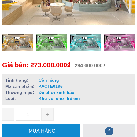
Giá bán: 273.000.000₫
294.600.000₫
Tình trạng:
Còn hàng
Mã sản phẩm:
KVCTE0196
Thương hiệu:
Đồ chơi kinh bắc
Loại:
Khu vui chơi trẻ em
-
+
MUA HÀNG