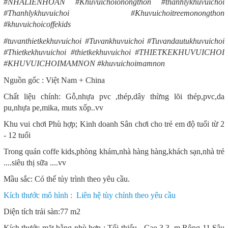
#NHALIENHOAN #Khuvuichoionongthon #thanhlykhuvuichoi
#Thanhlykhuvuichoi #Khuvuichoitreemonongthon
#khuvuichoicoffekids
#tuvanthietkekhuvuichoi #Tuvankhuvuichoi #Tuvandautukhuvuichoi
#Thietkekhuvuichoi #thietkekhuvuichoi #THIETKEKHUVUICHOI
#KHUVUICHOIMAMNON #khuvuichoimamnon
Nguồn gốc : Việt Nam + China
Chất liệu chính: Gỗ,nhựa pvc ,thép,dây thừng lõi thép,pvc,da
pu,nhựa pe,mika, muts xốp..vv
Khu vui chơi Phù hợp; Kinh doanh Sân chơi cho trẻ em độ tuổi từ 2
- 12 tuổi
Trong quán coffe kids,phòng khám,nhà hàng hàng,khách sạn,nhà trẻ
....siêu thị sữa ....vv
Mầu sắc: Có thể tủy trình theo yêu cầu.
Kích thước mô hình : Liên hệ tùy chỉnh theo yêu cầu
Diện tích trải sàn:77 m2
Kích thước mặt bằng phù hợp : Tối thiểu - Cao 3.3 m.Rộng 11 Sâu