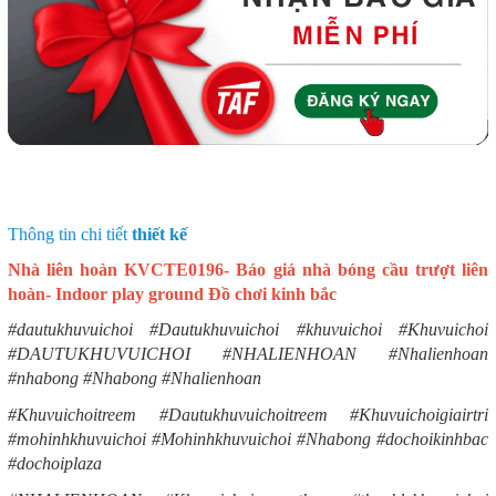
Thông tin chi tiết
thiết kế
Nhà liên hoàn KVCTE0196- Báo giá nhà bóng cầu trượt liên
hoàn- Indoor play ground Đồ chơi kinh bắc
#dautukhuvuichoi #Dautukhuvuichoi #khuvuichoi #Khuvuichoi
#DAUTUKHUVUICHOI #NHALIENHOAN #Nhalienhoan
#nhabong #Nhabong #Nhalienhoan
#Khuvuichoitreem #Dautukhuvuichoitreem #Khuvuichoigiairtri
#mohinhkhuvuichoi #Mohinhkhuvuichoi #Nhabong #dochoikinhbac
#dochoiplaza