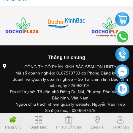
Thông tin chung
CÔNG TY CỔ PHẦN KINH BẮC SEALION UNITY
Mã số doanh nghiệp: 0107573733 do Phong Đăng ký kinh
doanh và Quản lý doanh nghiệp – Sở Tài chính tỉnh Bắc Ninh
cấp ngày 22/09/2016.
Địa chỉ trụ sở: Tổ dân phố Đông Du Núi, Phường Đào Viên, Tỉnh
Bắc Ninh, Việt Nam
Người chịu trách nhiệm quản lý website: Nguyễn Văn Hiệp
Số điện thoại: 0946647679
1900633469 - 0948587679
Trang Chủ
Danh Mục
Tin Tức Đồ Chơi
Liên Hệ
Tài Khoản
dochoikinhbac@gmail.com