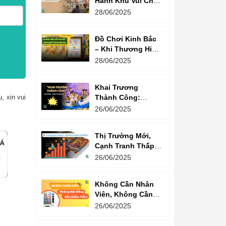
Hành Khu Vui Chơi
3 Thế Hệ – Tối Đa
28/06/2025
Hóa Doanh Thu
Mỗi Lượt Chơi
Đồ Chơi Kinh Bắc
– Khi Thương Hiệu
Vững Mạnh Bắt
28/06/2025
Đầu Từ Niềm Tin
Của Ông Lớn
Khai Trương
Thành Công:
, xin vui
Khách Nườm
26/06/2025
Nượp, Lợi Nhuận
Bùng Nổ – Bí
Thị Trường Mới,
Quyết Là Gì?
Cạnh Tranh Thấp –
Trampoline Park Là
26/06/2025
Lựa Chọn Vàng
Không Cần Nhân
Viên, Không Cần
Cửa Hàng – Chỉ
26/06/2025
Cần Máy Bán
Hàng!