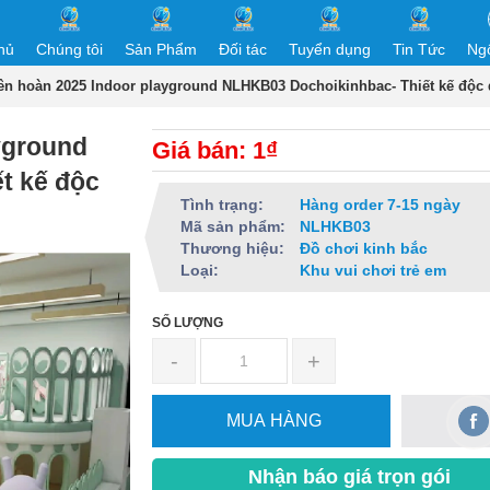
hủ
Chúng tôi
Sản Phẩm
Đối tác
Tuyển dụng
Tin Tức
Ng
iên hoàn 2025 Indoor playground NLHKB03 Dochoikinhbac- Thiết kế độc
yground
Giá bán: 1₫
t kế độc
Tình trạng:
Hàng order 7-15 ngày
Mã sản phẩm:
NLHKB03
Thương hiệu:
Đồ chơi kinh bắc
Loại:
Khu vui chơi trẻ em
SỐ LƯỢNG
-
+
MUA HÀNG
Nhận báo giá trọn gói