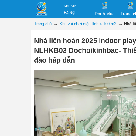
Khu vực
Hà Nội
Danh Mục
Trang c
Trang chủ
Khu vui chơi diện tích < 100 m2
Nhà l
Nhà liên hoàn 2025 Indoor pla
NLHKB03 Dochoikinhbac- Thiế
đào hấp dẫn