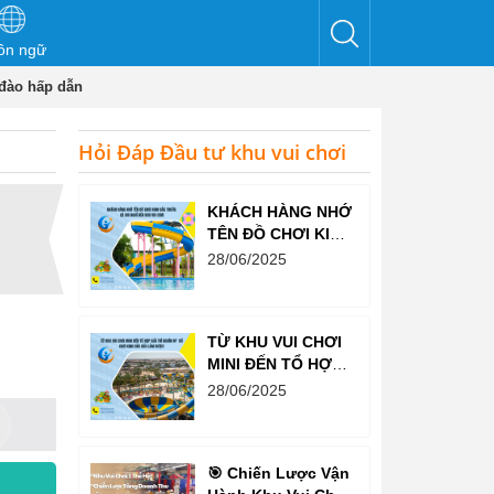
ôn ngữ
 đào hấp dẫn
Hỏi Đáp Đầu tư khu vui chơi
KHÁCH HÀNG NHỚ
TÊN ĐỒ CHƠI KINH
BẮC TRƯỚC CẢ
28/06/2025
KHI NGHĨ ĐẾN KHU
VUI CHƠI
TỪ KHU VUI CHƠI
MINI ĐẾN TỔ HỢP
GIẢI TRÍ NGHÌN M²
28/06/2025
– ĐỒ CHƠI KINH
BẮC ĐỀU LÀM
ĐƯỢC!
🎯 Chiến Lược Vận