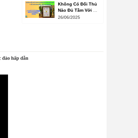
Không Có Đối Thủ
Nào Đủ Tầm Với Đồ
Chơi Kinh Bắc
26/06/2025
Trong Ngành Vui
Chơi Tại Việt Nam
c đào hấp dẫn