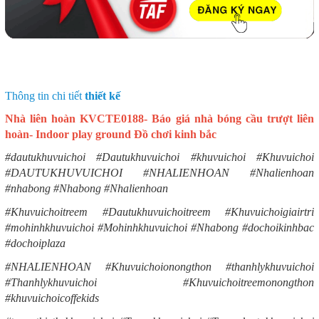
Thông tin chi tiết
thiết kế
Nhà liên hoàn KVCTE0188- Báo giá nhà bóng cầu trượt liên
hoàn- Indoor play ground Đồ chơi kinh bắc
#dautukhuvuichoi #Dautukhuvuichoi #khuvuichoi #Khuvuichoi
#DAUTUKHUVUICHOI #NHALIENHOAN #Nhalienhoan
#nhabong #Nhabong #Nhalienhoan
#Khuvuichoitreem #Dautukhuvuichoitreem #Khuvuichoigiairtri
#mohinhkhuvuichoi #Mohinhkhuvuichoi #Nhabong #dochoikinhbac
#dochoiplaza
#NHALIENHOAN #Khuvuichoionongthon #thanhlykhuvuichoi
#Thanhlykhuvuichoi #Khuvuichoitreemonongthon
#khuvuichoicoffekids