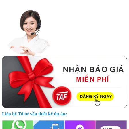
Liên hệ Tổ tư vấn thiết kế dự án: