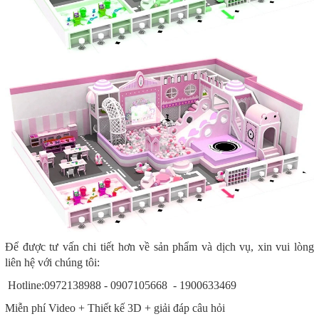
Để được tư vấn chi tiết hơn về sản phẩm và dịch vụ, xin vui lòng
liên hệ với chúng tôi:
Hotline:0972138988 - 0907105668 - 1900633469
Miễn phí Video + Thiết kế 3D + giải đáp câu hỏi