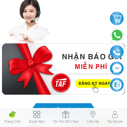
Sản phẩm cùng loại
Trang Chủ
Danh Mục
Tin Tức Đồ Chơi
Liên Hệ
Tài Khoản