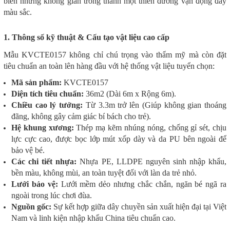
biến những không gian trống thành một thiên đường vận động đầy
màu sắc.
1. Thông số kỹ thuật & Cấu tạo vật liệu cao cấp
Mẫu KVCTE0157 không chỉ chú trọng vào thẩm mỹ mà còn đặt
tiêu chuẩn an toàn lên hàng đầu với hệ thống vật liệu tuyển chọn:
Mã sản phẩm:
KVCTE0157
Diện tích tiêu chuẩn:
36m2 (Dài 6m x Rộng 6m).
Chiều cao lý tưởng:
Từ 3.3m trở lên (Giúp không gian thoáng
đãng, không gây cảm giác bí bách cho trẻ).
Hệ khung xương:
Thép mạ kẽm nhúng nóng, chống gỉ sét, chịu
lực cực cao, được bọc lớp mút xốp dày và da PU bên ngoài để
bảo vệ bé.
Các chi tiết nhựa:
Nhựa PE, LLDPE nguyên sinh nhập khẩu,
bền màu, không mùi, an toàn tuyệt đối với làn da trẻ nhỏ.
Lưới bảo vệ:
Lưới mềm dẻo nhưng chắc chắn, ngăn bé ngã ra
ngoài trong lúc chơi đùa.
Nguồn gốc:
Sự kết hợp giữa dây chuyền sản xuất hiện đại tại Việt
Nam và linh kiện nhập khẩu China tiêu chuẩn cao.