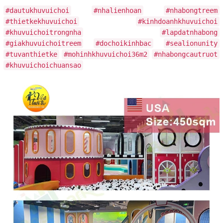
#dautukhuvuichoi
#nhalienhoan
#nhabongtreem
#thietkekhuvuichoi
#kinhdoanhkhuvuichoi
#khuvuichoitrongnha
#lapdatnhabong
#giakhuvuichoitreem
#dochoikinhbac
#sealionunity
#tuvanthietke
#mohinhkhuvuichoi36m2
#nhabongcautruot
#khuvuichoichuansao