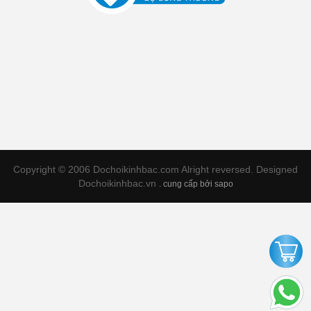
Copyright © 2006 Dochoikinhbac.com Alright reversed. Designed
Dochoikinhbac.vn
.
cung cấp bởi sapo