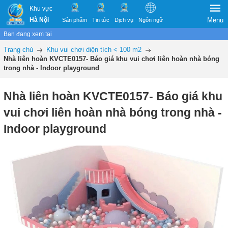
Khu vực
Hà Nội
Menu
Sản phẩm
Tin tức
Dịch vụ
Ngôn ngữ
Bạn đang xem tại
Trang chủ
Khu vui chơi diện tích < 100 m2
Nhà liên hoàn KVCTE0157- Báo giá khu vui chơi liên hoàn nhà bóng
trong nhà - Indoor playground
Nhà liên hoàn KVCTE0157- Báo giá khu
vui chơi liên hoàn nhà bóng trong nhà -
Indoor playground