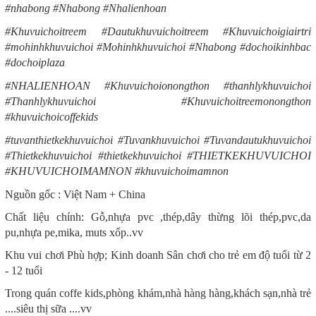
#nhabong #Nhabong #Nhalienhoan
#Khuvuichoitreem #Dautukhuvuichoitreem #Khuvuichoigiairtri
#mohinhkhuvuichoi #Mohinhkhuvuichoi #Nhabong #dochoikinhbac
#dochoiplaza
#NHALIENHOAN #Khuvuichoionongthon #thanhlykhuvuichoi
#Thanhlykhuvuichoi #Khuvuichoitreemonongthon
#khuvuichoicoffekids
#tuvanthietkekhuvuichoi #Tuvankhuvuichoi #Tuvandautukhuvuichoi
#Thietkekhuvuichoi #thietkekhuvuichoi #THIETKEKHUVUICHOI
#KHUVUICHOIMAMNON #khuvuichoimamnon
Nguồn gốc : Việt Nam + China
Chất liệu chính: Gỗ,nhựa pvc ,thép,dây thừng lõi thép,pvc,da
pu,nhựa pe,mika, muts xốp..vv
Khu vui chơi Phù hợp; Kinh doanh Sân chơi cho trẻ em độ tuổi từ 2
- 12 tuổi
Trong quán coffe kids,phòng khám,nhà hàng hàng,khách sạn,nhà trẻ
....siêu thị sữa ....vv