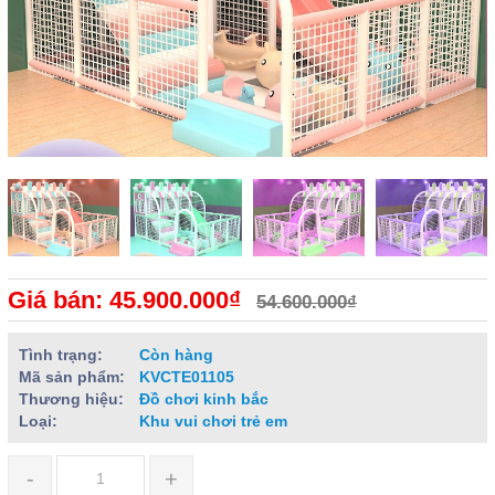
Giá bán: 45.900.000₫
54.600.000₫
Tình trạng:
Còn hàng
Mã sản phẩm:
KVCTE01105
Thương hiệu:
Đồ chơi kinh bắc
Loại:
Khu vui chơi trẻ em
-
+