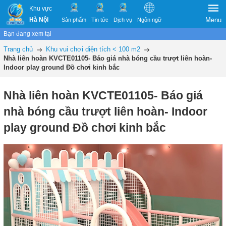
Khu vực
Hà Nội
Menu
Sản phẩm
Tin tức
Dịch vụ
Ngôn ngữ
Bạn đang xem tại
Trang chủ
Khu vui chơi diện tích < 100 m2
Nhà liên hoàn KVCTE01105- Báo giá nhà bóng cầu trượt liên hoàn-
Indoor play ground Đồ chơi kinh bắc
Nhà liên hoàn KVCTE01105- Báo giá
nhà bóng cầu trượt liên hoàn- Indoor
play ground Đồ chơi kinh bắc