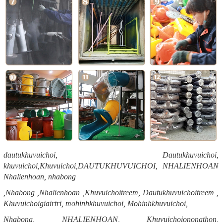
dautukhuvuichoi, Dautukhuvuichoi,
khuvuichoi,Khuvuichoi,DAUTUKHUVUICHOI, NHALIENHOAN
Nhalienhoan, nhabong
,Nhabong ,Nhalienhoan ,Khuvuichoitreem, Dautukhuvuichoitreem ,
Khuvuichoigiairtri, mohinhkhuvuichoi, Mohinhkhuvuichoi,
Nhabong, NHALIENHOAN, Khuvuichoionongthon,