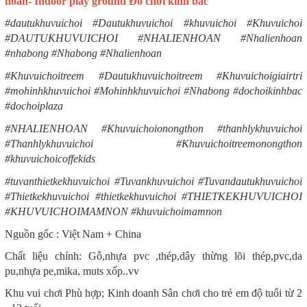
hoàn- Indoor play ground Đồ chơi kinh bắc
#dautukhuvuichoi #Dautukhuvuichoi #khuvuichoi #Khuvuichoi
#DAUTUKHUVUICHOI #NHALIENHOAN #Nhalienhoan
#nhabong #Nhabong #Nhalienhoan
#Khuvuichoitreem #Dautukhuvuichoitreem #Khuvuichoigiairtri
#mohinhkhuvuichoi #Mohinhkhuvuichoi #Nhabong #dochoikinhbac
#dochoiplaza
#NHALIENHOAN #Khuvuichoionongthon #thanhlykhuvuichoi
#Thanhlykhuvuichoi #Khuvuichoitreemonongthon
#khuvuichoicoffekids
#tuvanthietkekhuvuichoi #Tuvankhuvuichoi #Tuvandautukhuvuichoi
#Thietkekhuvuichoi #thietkekhuvuichoi #THIETKEKHUVUICHOI
#KHUVUICHOIMAMNON #khuvuichoimamnon
Nguồn gốc : Việt Nam + China
Chất liệu chính: Gỗ,nhựa pvc ,thép,dây thừng lõi thép,pvc,da
pu,nhựa pe,mika, muts xốp..vv
Khu vui chơi Phù hợp; Kinh doanh Sân chơi cho trẻ em độ tuổi từ 2