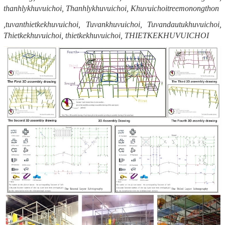
thanhlykhuvuichoi, Thanhlykhuvuichoi, Khuvuichoitreemonongthon
,tuvanthietkekhuvuichoi, Tuvankhuvuichoi, Tuvandautukhuvuichoi,
Thietkekhuvuichoi, thietkekhuvuichoi, THIETKEKHUVUICHOI