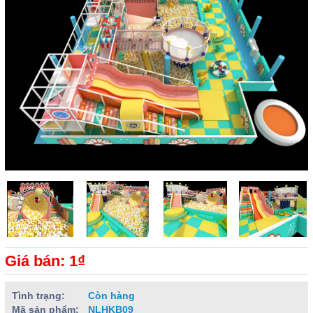
Giá bán: 1₫
Tình trạng:
Còn hàng
Mã sản phẩm:
NLHKB09