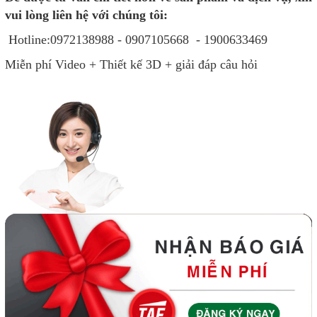
vui lòng liên hệ với chúng tôi:
Hotline:0972138988 - 0907105668 - 1900633469
Miễn phí Video + Thiết kế 3D + giải đáp câu hỏi