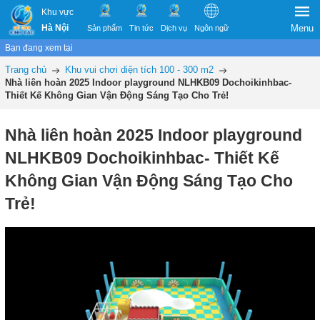
Khu vực
Hà Nội
Menu
Sản phẩm
Tin tức
Dịch vụ
Ngôn ngữ
Bạn đang xem tại
Trang chủ
Khu vui chơi diện tích 100 - 300 m2
Nhà liên hoàn 2025 Indoor playground NLHKB09 Dochoikinhbac-
Thiết Kế Không Gian Vận Động Sáng Tạo Cho Trẻ!
Nhà liên hoàn 2025 Indoor playground
NLHKB09 Dochoikinhbac- Thiết Kế
Không Gian Vận Động Sáng Tạo Cho
Trẻ!