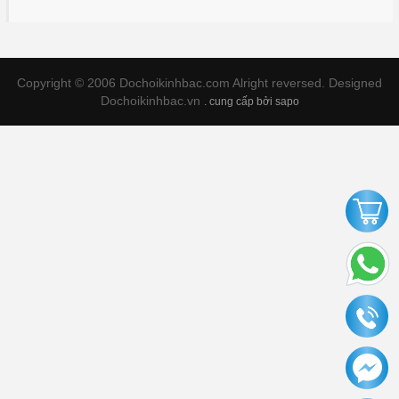
Copyright © 2006 Dochoikinhbac.com Alright reversed. Designed
Dochoikinhbac.vn
.
cung cấp bởi sapo