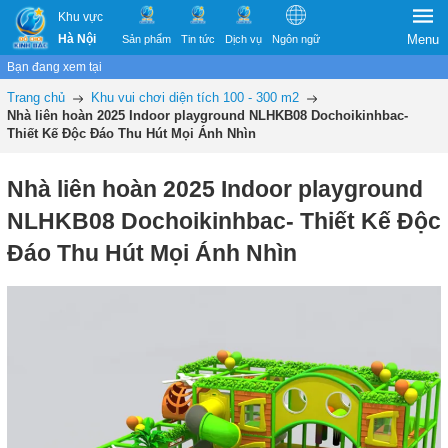
Khu vực
Hà Nội
Menu
Sản phẩm
Tin tức
Dịch vụ
Ngôn ngữ
Bạn đang xem tại
Trang chủ
Khu vui chơi diện tích 100 - 300 m2
Nhà liên hoàn 2025 Indoor playground NLHKB08 Dochoikinhbac-
Thiết Kế Độc Đáo Thu Hút Mọi Ánh Nhìn
Nhà liên hoàn 2025 Indoor playground
NLHKB08 Dochoikinhbac- Thiết Kế Độc
Đáo Thu Hút Mọi Ánh Nhìn