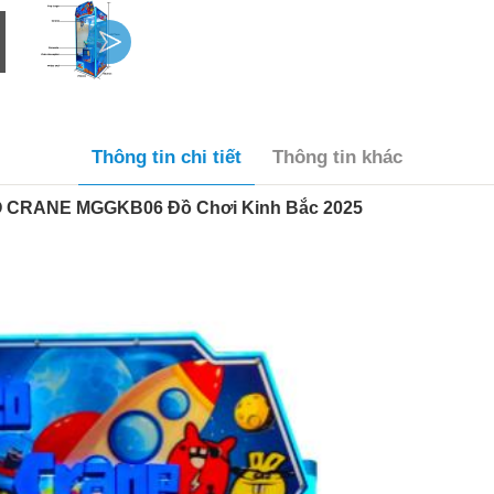
Thông tin chi tiết
Thông tin khác
 NEO CRANE MGGKB06 Đồ Chơi Kinh Bắc 2025