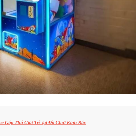
 Gắp Thú Giải Trí tại Đồ Chơi Kinh Bắc