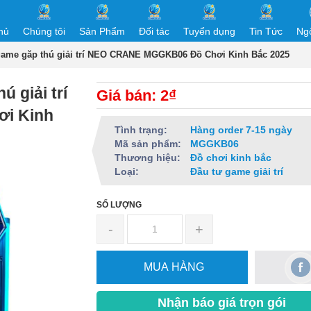
hủ
Chúng tôi
Sản Phẩm
Đối tác
Tuyển dụng
Tin Tức
Ng
game găp thú giải trí NEO CRANE MGGKB06 Đồ Chơi Kinh Bắc 2025
 giải trí
Giá bán: 2₫
i Kinh
Tình trạng:
Hàng order 7-15 ngày
Mã sản phẩm:
MGGKB06
Thương hiệu:
Đồ chơi kinh bắc
Loại:
Đầu tư game giải trí
SỐ LƯỢNG
-
+
MUA HÀNG
Nhận báo giá trọn gói