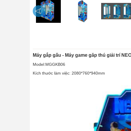
Máy gắp gấu - Máy game găp thú giải trí
Model:MGGKB06
Kích thước làm việc: 2080*760*940mm