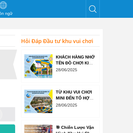
ôn ngữ
Hỏi Đáp Đầu tư khu vui chơi
KHÁCH HÀNG NHỚ
TÊN ĐỒ CHƠI KINH
BẮC TRƯỚC CẢ
28/06/2025
KHI NGHĨ ĐẾN KHU
VUI CHƠI
TỪ KHU VUI CHƠI
MINI ĐẾN TỔ HỢP
GIẢI TRÍ NGHÌN M²
28/06/2025
– ĐỒ CHƠI KINH
BẮC ĐỀU LÀM
ĐƯỢC!
🎯 Chiến Lược Vận