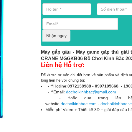
Nhận ngay
Máy gắp gấu - Máy game găp thú giải 
CRANE MGGKB06 Đồ Chơi Kinh Bắc 20
Liên hệ Hỗ trợ:
Để được tư vấn chi tiết hơn về sản phẩm và dịch vụ
lòng liên hệ với chúng tôi:
- **Hotline:
0972138988 - 0907105668 - 190
- **Email:
dochoikinhbac@gmail.com
- Hoặc qua trang liên hệ
website
dochoikinhbac.com - dochoikinhbac.v
Miễn phí Video + Thiết kế 3D + giải đáp câu h