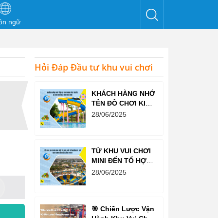
ôn ngữ
Hỏi Đáp Đầu tư khu vui chơi
KHÁCH HÀNG NHỚ
TÊN ĐỒ CHƠI KINH
BẮC TRƯỚC CẢ
28/06/2025
KHI NGHĨ ĐẾN KHU
VUI CHƠI
TỪ KHU VUI CHƠI
MINI ĐẾN TỔ HỢP
GIẢI TRÍ NGHÌN M²
28/06/2025
– ĐỒ CHƠI KINH
BẮC ĐỀU LÀM
ĐƯỢC!
🎯 Chiến Lược Vận