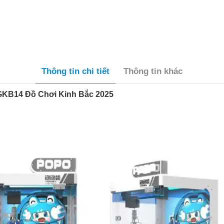
Thông tin chi tiết
Thông tin khác
GGKB14 Đồ Chơi Kinh Bắc 2025