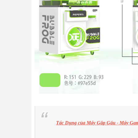
Tác Dụng của Máy Gắp Gấu - Máy Game