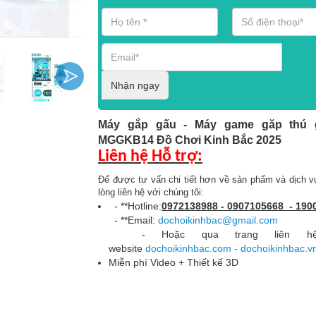
Nhận ngay
Máy gắp gấu - Máy game găp thú gi
MGGKB14 Đồ Chơi Kinh Bắc 2025
Liên hệ Hỗ trợ:
Để được tư vấn chi tiết hơn về sản phẩm và dịch vụ
lòng liên hệ với chúng tôi:
- **Hotline:
0972138988 - 0907105668 - 190
- **Email:
dochoikinhbac@gmail.com
- Hoặc qua trang liên hệ
website
dochoikinhbac.com - dochoikinhbac.v
Miễn phí Video + Thiết kế 3D