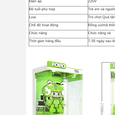
Điện áp
220V
Độ tuổi phù hợp
Trẻ em và người 
Loại
Trò chơi Quà tặ
Chế độ hoạt động
Đồng xu/mã thô
Chức năng
Chức năng vé
Thời gian hàng đầu
7-35 ngày sau k