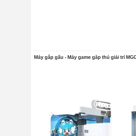
Máy gắp gấu - Máy game găp thú giải trí M