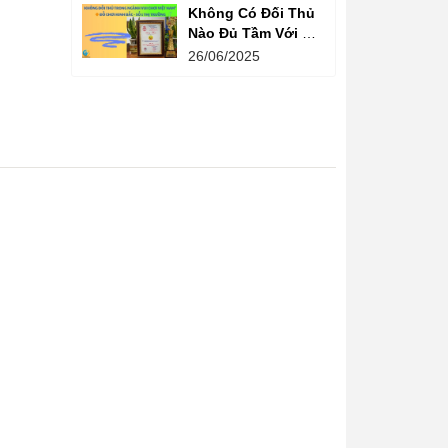
Không Có Đối Thủ
Nào Đủ Tầm Với Đồ
Chơi Kinh Bắc
26/06/2025
Trong Ngành Vui
Chơi Tại Việt Nam