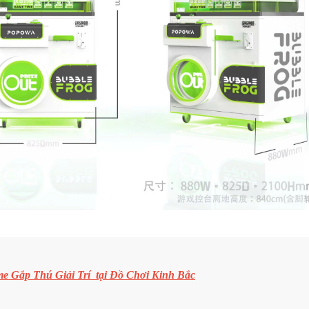
 Gắp Thú Giải Trí tại Đồ Chơi Kinh Bắc