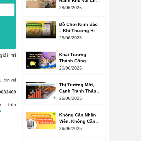
Hành Khu Vui Chơi
3 Thế Hệ – Tối Đa
28/06/2025
Hóa Doanh Thu
Mỗi Lượt Chơi
Đồ Chơi Kinh Bắc
– Khi Thương Hiệu
Vững Mạnh Bắt
28/06/2025
Đầu Từ Niềm Tin
Của Ông Lớn
Khai Trương
ải trí
Thành Công:
Khách Nườm
26/06/2025
Nượp, Lợi Nhuận
Bùng Nổ – Bí
, xin vui
Thị Trường Mới,
Quyết Là Gì?
Cạnh Tranh Thấp –
0633469
Trampoline Park Là
26/06/2025
Lựa Chọn Vàng
 trên
n
Không Cần Nhân
Viên, Không Cần
Cửa Hàng – Chỉ
26/06/2025
Cần Máy Bán
Hàng!