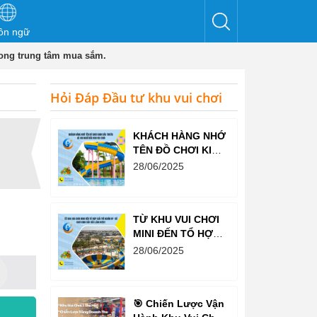
ôn ngữ
ong trung tâm mua sắm.
Hỏi Đáp Đầu tư khu vui chơi
KHÁCH HÀNG NHỚ
TÊN ĐỒ CHƠI KINH
BẮC TRƯỚC CẢ
28/06/2025
KHI NGHĨ ĐẾN KHU
VUI CHƠI
TỪ KHU VUI CHƠI
MINI ĐẾN TỔ HỢP
GIẢI TRÍ NGHÌN M²
28/06/2025
– ĐỒ CHƠI KINH
BẮC ĐỀU LÀM
ĐƯỢC!
🎯 Chiến Lược Vận