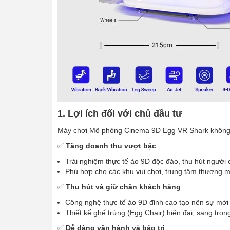
1. Lợi ích đối với chủ đầu tư
Máy chơi Mô phỏng Cinema 9D Egg VR Shark không chỉ 
✅
Tăng doanh thu vượt bậc
:
Trải nghiệm thực tế ảo 9D độc đáo, thu hút người c
Phù hợp cho các khu vui chơi, trung tâm thương mại
✅
Thu hút và giữ chân khách hàng
:
Công nghệ thực tế ảo 9D đỉnh cao tạo nên sự mới l
Thiết kế ghế trứng (Egg Chair) hiện đại, sang trọn
✅
Dễ dàng vận hành và bảo trì
: