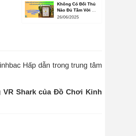
Không Có Đối Thủ
Nào Đủ Tầm Với Đồ
Chơi Kinh Bắc
26/06/2025
Trong Ngành Vui
Chơi Tại Việt Nam
hbac Hấp dẫn trong trung tâm
g VR Shark của Đồ Chơi Kinh