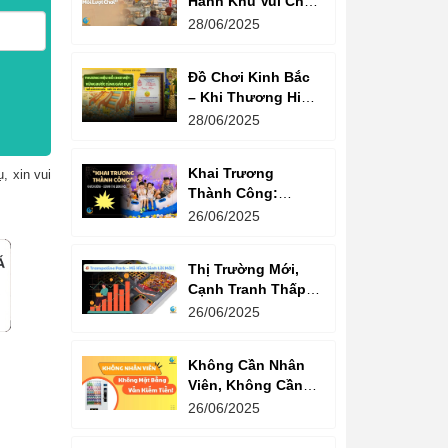
Hành Khu Vui Chơi
3 Thế Hệ – Tối Đa
28/06/2025
Hóa Doanh Thu
Mỗi Lượt Chơi
Đồ Chơi Kinh Bắc
– Khi Thương Hiệu
Vững Mạnh Bắt
28/06/2025
Đầu Từ Niềm Tin
Của Ông Lớn
Khai Trương
, xin vui
Thành Công:
Khách Nườm
26/06/2025
Nượp, Lợi Nhuận
Bùng Nổ – Bí
Thị Trường Mới,
Quyết Là Gì?
Cạnh Tranh Thấp –
Trampoline Park Là
26/06/2025
Lựa Chọn Vàng
Không Cần Nhân
Viên, Không Cần
Cửa Hàng – Chỉ
26/06/2025
Cần Máy Bán
Hàng!