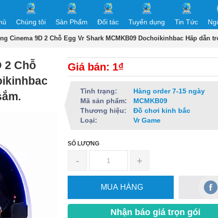
hủ
Chúng tôi
Sản Phẩm
Đối tác
Tuyển dụng
Tin Tức
Ng
ng Cinema 9D 2 Chỗ Egg Vr Shark MCMKB09 Dochoikinhbac Hấp dẫn tr
 2 Chỗ
Giá bán: 1₫
ikinhbac
Tình trạng:
Hàng order 7-15 ngày
sắm.
Mã sản phẩm:
MCMKB09
Thương hiệu:
Đồ chơi kinh bắc
Loại:
Vr Game
SỐ LƯỢNG
-
+
MUA HÀNG
Nhận báo giá trọn gói