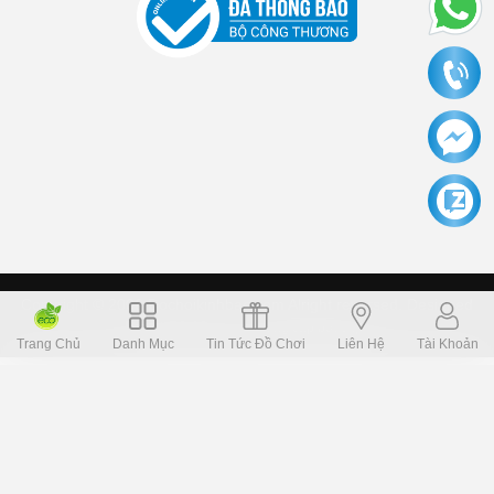
Copyright © 2006 Dochoikinhbac.com Alright reversed. Designed
Dochoikinhbac.vn
.
cung cấp bởi sapo
Trang Chủ
Danh Mục
Tin Tức Đồ Chơi
Liên Hệ
Tài Khoản