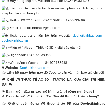
Hãy nâng cấp khu vui chơi của bạn NGAY HÔM NAY!
Để được tư vấn chi tiết hơn về sản phẩm và dịch vụ, xin vui
lòng liên hệ với chúng tôi:
Hotline:0972138988 - 0907105668 - 1900633469
Email: dochoikinhbac@gmail.com
Hoặc qua trang liên hệ trên website
dochoikinhbac.com
-
dochoikinhbac.vn
Miễn phí Video + Thiết kế 3D + giải đáp câu hỏi
Điện thoại: +84 972138988
WhatsApp / Wechat : + 84 972138988
🌐
Website
:
Dochoikinhbac.com
👉
Liên hệ ngay hôm nay
để được tư vấn và nhận báo giá chi tiết!
🎮 GHẾ VR THỰC TẾ ẢO 9D - TƯƠNG LAI CỦA GIẢI TRÍ HIỆN
ĐẠI 🎮
🌟
Bạn muốn đầu tư vào mô hình giải trí công nghệ cao?
🌟
Bạn cần một điểm nhấn độc đáo để thu hút khách hàng?
👉
Ghế chuyển động VR thực tế ảo 9D của Dochoikinhbac