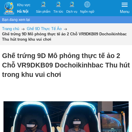
Khu vực
Hà Nội
Menu
Sản phẩm
Tin tức
Dịch vụ
Ngôn ngữ
Bạn đang xem tại
Trang chủ
Ghế 9D Thực Tế Ảo
Ghế trứng 9D Mô phỏng thực tế ảo 2 Chỗ VR9DKB09 Dochoikinhbac
Thu hút trong khu vui chơi
Ghế trứng 9D Mô phỏng thực tế ảo 2
Chỗ VR9DKB09 Dochoikinhbac Thu hút
trong khu vui chơi