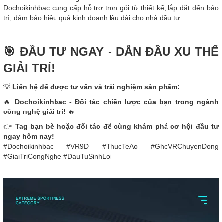
Dochoikinhbac cung cấp hỗ trợ trọn gói từ thiết kế, lắp đặt đến bảo
trì, đảm bảo hiệu quả kinh doanh lâu dài cho nhà đầu tư.
🎯 ĐẦU TƯ NGAY - DẪN ĐẦU XU THẾ
GIẢI TRÍ!
💡
Liên hệ để được tư vấn và trải nghiệm sản phẩm:
🔥
Dochoikinhbac - Đối tác chiến lược của bạn trong ngành
công nghệ giải trí!
🔥
👉
Tag bạn bè hoặc đối tác để cùng khám phá cơ hội đầu tư
ngay hôm nay!
#Dochoikinhbac #VR9D #ThucTeAo #GheVRChuyenDong
#GiaiTriCongNghe #DauTuSinhLoi