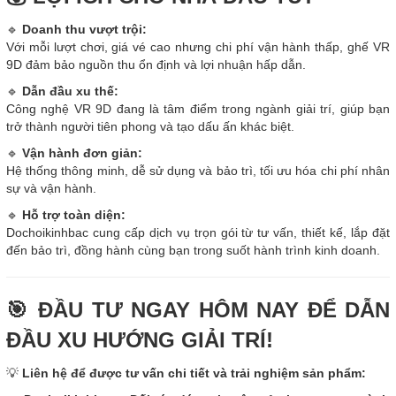
🔹
Doanh thu vượt trội:
Với mỗi lượt chơi, giá vé cao nhưng chi phí vận hành thấp, ghế VR
9D đảm bảo nguồn thu ổn định và lợi nhuận hấp dẫn.
🔹
Dẫn đầu xu thế:
Công nghệ VR 9D đang là tâm điểm trong ngành giải trí, giúp bạn
trở thành người tiên phong và tạo dấu ấn khác biệt.
🔹
Vận hành đơn giản:
Hệ thống thông minh, dễ sử dụng và bảo trì, tối ưu hóa chi phí nhân
sự và vận hành.
🔹
Hỗ trợ toàn diện:
Dochoikinhbac cung cấp dịch vụ trọn gói từ tư vấn, thiết kế, lắp đặt
đến bảo trì, đồng hành cùng bạn trong suốt hành trình kinh doanh.
🎯 ĐẦU TƯ NGAY HÔM NAY ĐỂ DẪN
ĐẦU XU HƯỚNG GIẢI TRÍ!
💡
Liên hệ để được tư vấn chi tiết và trải nghiệm sản phẩm: