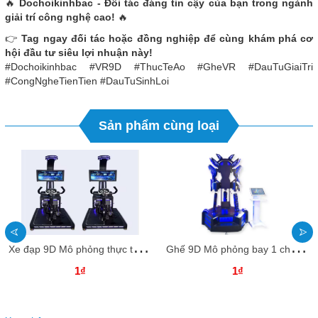
🔥
Dochoikinhbac - Đối tác đáng tin cậy của bạn trong ngành
giải trí công nghệ cao!
🔥
👉
Tag ngay đối tác hoặc đồng nghiệp để cùng khám phá cơ
hội đầu tư siêu lợi nhuận này!
#Dochoikinhbac #VR9D #ThucTeAo #GheVR #DauTuGiaiTri
#CongNgheTienTien #DauTuSinhLoi
Sản phẩm cùng loại
X
e đạp 9D Mô phỏng thực tế ảo 1 chỗ VR9DKB18 Dochoikinhbac Thu hút trong khu vui chơi
G
hế 9D Mô phỏng bay 1 chỗ VR9DKB17 Dochoikinhbac Thu hút trong khu vui chơi
1₫
1₫