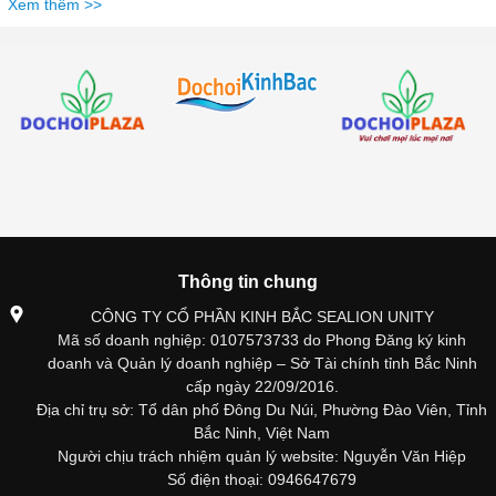
Xem thêm >>
Thông tin chung
CÔNG TY CỔ PHẦN KINH BẮC SEALION UNITY
Mã số doanh nghiệp: 0107573733 do Phong Đăng ký kinh
doanh và Quản lý doanh nghiệp – Sở Tài chính tỉnh Bắc Ninh
cấp ngày 22/09/2016.
Địa chỉ trụ sở: Tổ dân phố Đông Du Núi, Phường Đào Viên, Tỉnh
Bắc Ninh, Việt Nam
Người chịu trách nhiệm quản lý website: Nguyễn Văn Hiệp
Số điện thoại: 0946647679