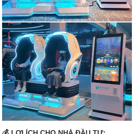
💰 LỢI ÍCH CHO NHÀ ĐẦU TƯ: