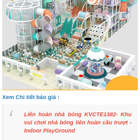
Xem Chi tiết báo giá :
Liên hoàn nhà bóng KVCTE1382- Khu
vui chơi nhà bóng liên hoàn cầu trượt -
Indoor PlayGround