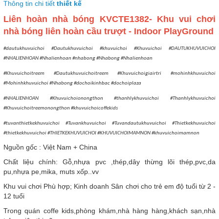
Thông tin chi tiết
thiết kế
Liên hoàn nhà bóng KVCTE1382- Khu vui chơi
nhà bóng liên hoàn cầu trượt - Indoor PlayGround
#dautukhuvuichoi #Dautukhuvuichoi #khuvuichoi #Khuvuichoi #DAUTUKHUVUICHOI
#NHALIENHOAN #Nhalienhoan #nhabong #Nhabong #Nhalienhoan
#Khuvuichoitreem #Dautukhuvuichoitreem #Khuvuichoigiairtri #mohinhkhuvuichoi
#Mohinhkhuvuichoi #Nhabong #dochoikinhbac #dochoiplaza
#NHALIENHOAN #Khuvuichoionongthon #thanhlykhuvuichoi #Thanhlykhuvuichoi
#Khuvuichoitreemonongthon #khuvuichoicoffekids
#tuvanthietkekhuvuichoi #Tuvankhuvuichoi #Tuvandautukhuvuichoi #Thietkekhuvuichoi
#thietkekhuvuichoi #THIETKEKHUVUICHOI #KHUVUICHOIMAMNON #khuvuichoimamnon
Nguồn gốc : Việt Nam + China
Chất liệu chính: Gỗ,nhựa pvc ,thép,dây thừng lõi thép,pvc,da
pu,nhựa pe,mika, muts xốp..vv
Khu vui chơi Phù hợp; Kinh doanh Sân chơi cho trẻ em độ tuổi từ 2 -
12 tuổi
Trong quán coffe kids,phòng khám,nhà hàng hàng,khách sạn,nhà