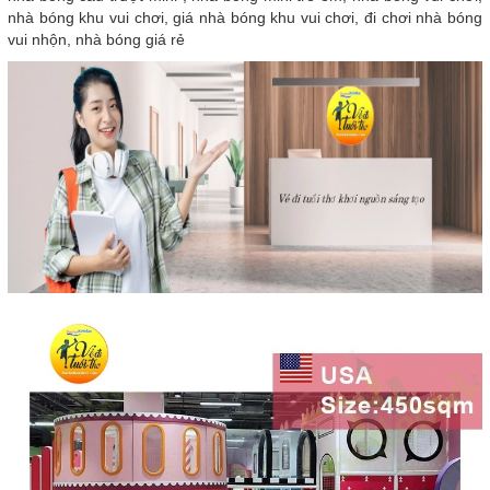
nhà bóng khu vui chơi, giá nhà bóng khu vui chơi, đi chơi nhà bóng
vui nhộn, nhà bóng giá rẻ