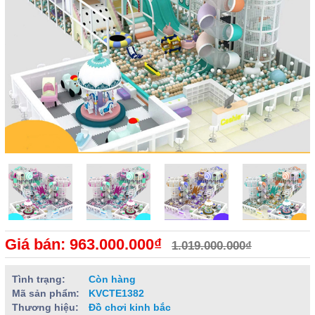
Giá bán: 963.000.000₫
1.019.000.000₫
Tình trạng:
Còn hàng
Mã sản phẩm:
KVCTE1382
Thương hiệu:
Đồ chơi kinh bắc