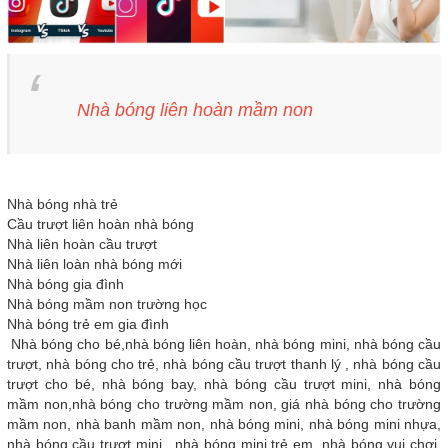
Nhà bóng liên hoàn mầm non
Nhà bóng nhà trẻ
Cầu trượt liên hoàn nhà bóng
Nhà liên hoàn cầu trượt
Nhà liên loàn nhà bóng mới
Nhà bóng gia đình
Nhà bóng mầm non trường học
Nhà bóng trẻ em gia đình
Nhà bóng cho bé,nhà bóng liên hoàn, nhà bóng mini, nhà bóng cầu
trượt, nhà bóng cho trẻ, nhà bóng cầu trượt thanh lý , nhà bóng cầu
trượt cho bé, nhà bóng bay, nhà bóng cầu trượt mini, nhà bóng
mầm non,nhà bóng cho trường mầm non, giá nhà bóng cho trường
mầm non, nhà banh mầm non, nhà bóng mini, nhà bóng mini nhựa,
nhà bóng cầu trượt mini , nhà bóng mini trẻ em, nhà bóng vui chơi,