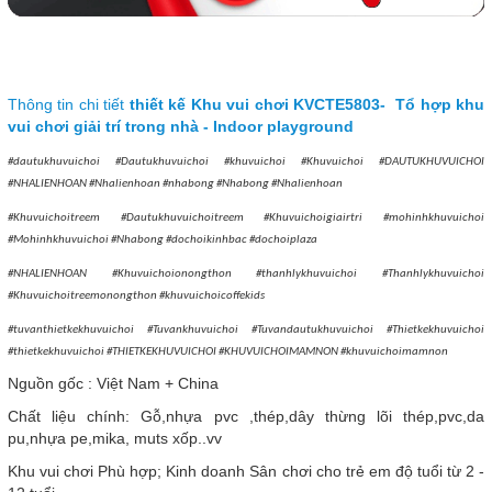
Thông tin chi tiết
thiết kế Khu vui chơi KVCTE5803- Tổ hợp khu
vui chơi giải trí trong nhà - Indoor playground
#dautukhuvuichoi #Dautukhuvuichoi #khuvuichoi #Khuvuichoi #DAUTUKHUVUICHOI
#NHALIENHOAN #Nhalienhoan #nhabong #Nhabong #Nhalienhoan
#Khuvuichoitreem #Dautukhuvuichoitreem #Khuvuichoigiairtri #mohinhkhuvuichoi
#Mohinhkhuvuichoi #Nhabong #dochoikinhbac #dochoiplaza
#NHALIENHOAN #Khuvuichoionongthon #thanhlykhuvuichoi #Thanhlykhuvuichoi
#Khuvuichoitreemonongthon #khuvuichoicoffekids
#tuvanthietkekhuvuichoi #Tuvankhuvuichoi #Tuvandautukhuvuichoi #Thietkekhuvuichoi
#thietkekhuvuichoi #THIETKEKHUVUICHOI #KHUVUICHOIMAMNON #khuvuichoimamnon
Nguồn gốc : Việt Nam + China
Chất liệu chính: Gỗ,nhựa pvc ,thép,dây thừng lõi thép,pvc,da
pu,nhựa pe,mika, muts xốp..vv
Khu vui chơi Phù hợp; Kinh doanh Sân chơi cho trẻ em độ tuổi từ 2 -