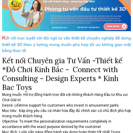
K
ết nối trực tuyết với đội ngũ tư vấn thiết kế chuyên nghiệp để dựng
thiết kế 3D theo ý tưởng mong muốn phù hợp tối ưu không gian mặt
bằng thực tế.