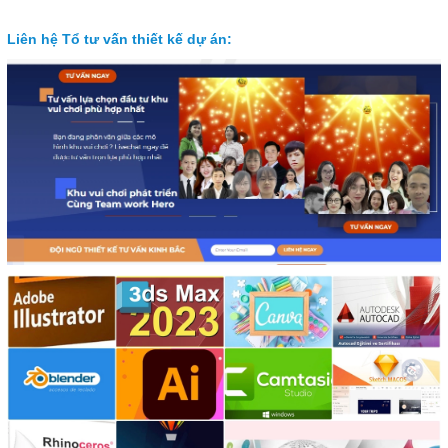
Liên hệ Tổ tư vấn thiết kế dự án: