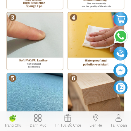
Trang Chủ
Danh Mục
Tin Tức Đồ Chơi
Liên Hệ
Tài Khoản