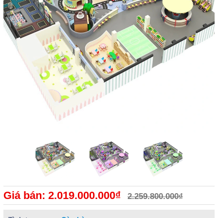
Giá bán: 2.019.000.000₫
2.259.800.000₫