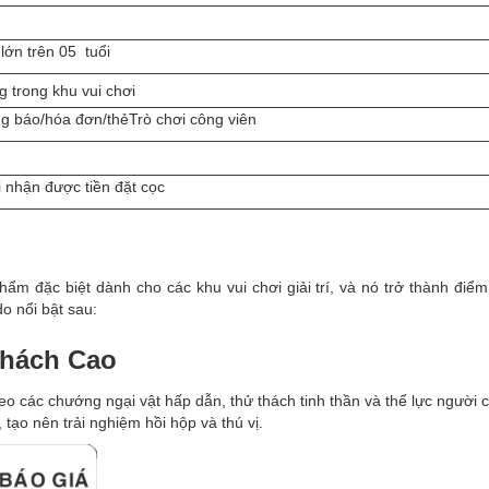
lớn trên 05 tuổi
g trong khu vui chơi
g báo/hóa đơn/thẻTrò chơi công viên
 nhận được tiền đặt cọc
đặc biệt dành cho các khu vui chơi giải trí, và nó trở thành điểm t
do nổi bật sau:
Thách Cao
ác chướng ngại vật hấp dẫn, thử thách tinh thần và thể lực người ch
 tạo nên trải nghiệm hồi hộp và thú vị.