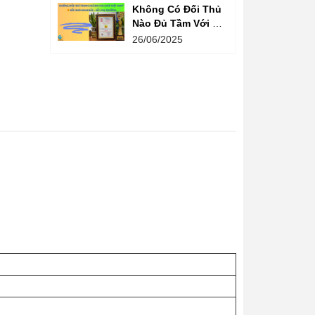
Không Có Đối Thủ
Nào Đủ Tầm Với Đồ
Chơi Kinh Bắc
26/06/2025
Trong Ngành Vui
Chơi Tại Việt Nam