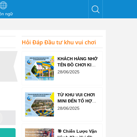
ôn ngữ
Hỏi Đáp Đầu tư khu vui chơi
KHÁCH HÀNG NHỚ
TÊN ĐỒ CHƠI KINH
BẮC TRƯỚC CẢ
28/06/2025
KHI NGHĨ ĐẾN KHU
VUI CHƠI
TỪ KHU VUI CHƠI
MINI ĐẾN TỔ HỢP
GIẢI TRÍ NGHÌN M²
28/06/2025
– ĐỒ CHƠI KINH
BẮC ĐỀU LÀM
ĐƯỢC!
🎯 Chiến Lược Vận