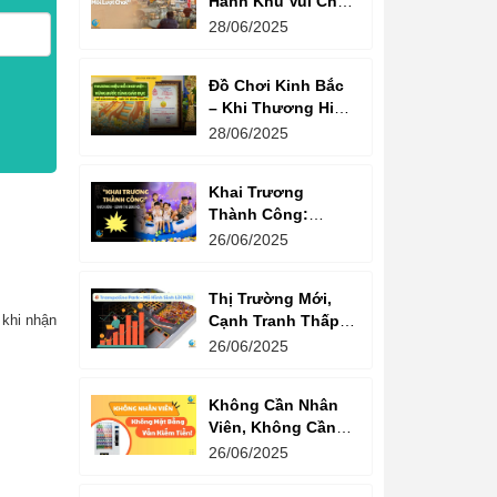
Hành Khu Vui Chơi
3 Thế Hệ – Tối Đa
28/06/2025
Hóa Doanh Thu
Mỗi Lượt Chơi
Đồ Chơi Kinh Bắc
– Khi Thương Hiệu
Vững Mạnh Bắt
28/06/2025
Đầu Từ Niềm Tin
Của Ông Lớn
Khai Trương
Thành Công:
Khách Nườm
26/06/2025
Nượp, Lợi Nhuận
Bùng Nổ – Bí
Thị Trường Mới,
Quyết Là Gì?
Cạnh Tranh Thấp –
 khi nhận
Trampoline Park Là
26/06/2025
Lựa Chọn Vàng
Không Cần Nhân
Viên, Không Cần
Cửa Hàng – Chỉ
26/06/2025
Cần Máy Bán
Hàng!