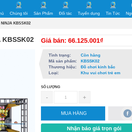
hủ
Chúng tôi
Sản Phẩm
Đối tác
Tuyển dụng
Tin Tức
Ng
 NINJA KBSSK02
A KBSSK02
Giá bán: 66.125.001₫
Tình trạng:
Còn hàng
Mã sản phẩm:
KBSSK02
Thương hiệu:
Đồ chơi kinh bắc
Loại:
Khu vui chơi trẻ em
SỐ LƯỢNG
-
+
MUA HÀNG
Nhận báo giá trọn gói