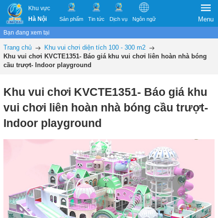
Khu vực
Hà Nội
Menu
Sản phẩm
Tin tức
Dịch vụ
Ngôn ngữ
Bạn đang xem tại
Trang chủ
Khu vui chơi diện tích 100 - 300 m2
Khu vui chơi KVCTE1351- Báo giá khu vui chơi liên hoàn nhà bóng
cầu trượt- Indoor playground
Khu vui chơi KVCTE1351- Báo giá khu
vui chơi liên hoàn nhà bóng cầu trượt-
Indoor playground