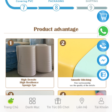
Trang Chủ
Danh Mục
Tin Tức Đồ Chơi
Liên Hệ
Tài Khoản