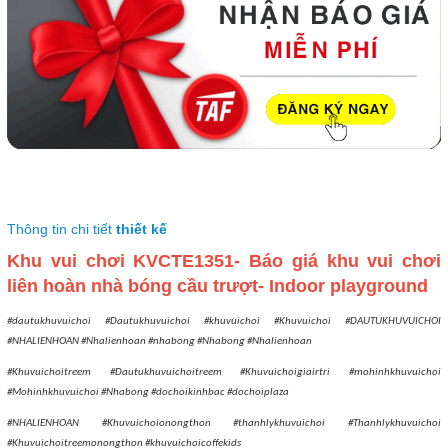
Thông tin chi tiết
thiết kế
Khu vui chơi KVCTE1351- Báo giá khu vui chơi
liên hoàn nhà bóng cầu trượt- Indoor playground
#dautukhuvuichoi #Dautukhuvuichoi #khuvuichoi #Khuvuichoi #DAUTUKHUVUICHOI
#NHALIENHOAN #Nhalienhoan #nhabong #Nhabong #Nhalienhoan
#Khuvuichoitreem #Dautukhuvuichoitreem #Khuvuichoigiairtri #mohinhkhuvuichoi
#Mohinhkhuvuichoi #Nhabong #dochoikinhbac #dochoiplaza
#NHALIENHOAN #Khuvuichoionongthon #thanhlykhuvuichoi #Thanhlykhuvuichoi
#Khuvuichoitreemonongthon #khuvuichoicoffekids