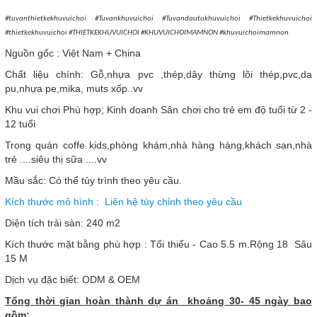
#tuvanthietkekhuvuichoi #Tuvankhuvuichoi #Tuvandautukhuvuichoi #Thietkekhuvuichoi
#thietkekhuvuichoi #THIETKEKHUVUICHOI #KHUVUICHOIMAMNON #khuvuichoimamnon
Nguồn gốc : Việt Nam + China
Chất liệu chính: Gỗ,nhựa pvc ,thép,dây thừng lõi thép,pvc,da
pu,nhựa pe,mika, muts xốp..vv
Khu vui chơi Phù hợp; Kinh doanh Sân chơi cho trẻ em độ tuổi từ 2 -
12 tuổi
Trong quán coffe kids,phòng khám,nhà hàng hàng,khách sạn,nhà
trẻ ....siêu thị sữa ....vv
Mầu sắc: Có thể tủy trình theo yêu cầu.
Kích thước mô hình : Liên hệ tùy chỉnh theo yêu cầu
Diện tích trải sàn: 240 m2
Kích thước mặt bằng phù hợp : Tối thiểu - Cao 5.5 m.Rộng 18 Sâu
15 M
Dịch vụ đặc biết: ODM & OEM
Tổng thời gian hoàn thành dự án khoảng 30- 45 ngày bao
gồm: