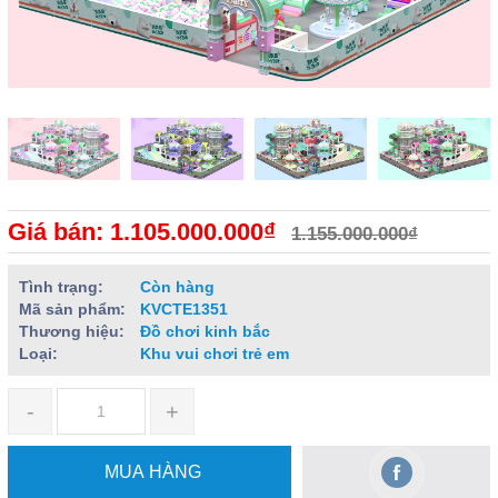
Giá bán: 1.105.000.000₫
1.155.000.000₫
Tình trạng:
Còn hàng
Mã sản phẩm:
KVCTE1351
Thương hiệu:
Đồ chơi kinh bắc
Loại:
Khu vui chơi trẻ em
-
+
MUA HÀNG