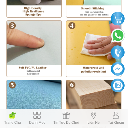
Trang Chủ
Danh Mục
Tin Tức Đồ Chơi
Liên Hệ
Tài Khoản