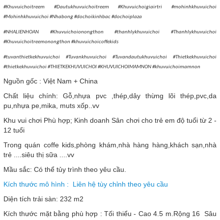
#Khuvuichoitreem #Dautukhuvuichoitreem #Khuvuichoigiairtri #mohinhkhuvuichoi
#Mohinhkhuvuichoi #Nhabong #dochoikinhbac #dochoiplaza
#NHALIENHOAN #Khuvuichoionongthon #thanhlykhuvuichoi #Thanhlykhuvuichoi
#Khuvuichoitreemonongthon #khuvuichoicoffekids
#tuvanthietkekhuvuichoi #Tuvankhuvuichoi #Tuvandautukhuvuichoi #Thietkekhuvuichoi
#thietkekhuvuichoi #THIETKEKHUVUICHOI #KHUVUICHOIMAMNON #khuvuichoimamnon
Nguồn gốc : Việt Nam + China
Chất liệu chính: Gỗ,nhựa pvc ,thép,dây thừng lõi thép,pvc,da
pu,nhựa pe,mika, muts xốp..vv
Khu vui chơi Phù hợp; Kinh doanh Sân chơi cho trẻ em độ tuổi từ 2 -
12 tuổi
Trong quán coffe kids,phòng khám,nhà hàng hàng,khách sạn,nhà
trẻ ....siêu thị sữa ....vv
Mầu sắc: Có thể tủy trình theo yêu cầu.
Kích thước mô hình : Liên hệ tùy chỉnh theo yêu cầu
Diện tích trải sàn: 232 m2
Kích thước mặt bằng phù hợp : Tối thiểu - Cao 4.5 m.Rộng 16 Sâu