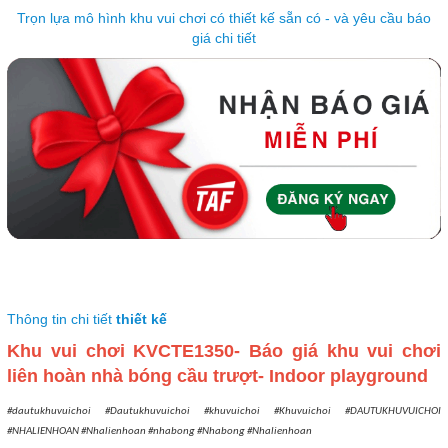
Trọn lựa mô hình khu vui chơi có thiết kế sẵn có - và yêu cầu báo
giá chi tiết
Thông tin chi tiết
thiết kế
Khu vui chơi KVCTE1350- Báo giá khu vui chơi
liên hoàn nhà bóng cầu trượt- Indoor playground
#dautukhuvuichoi #Dautukhuvuichoi #khuvuichoi #Khuvuichoi #DAUTUKHUVUICHOI
#NHALIENHOAN #Nhalienhoan #nhabong #Nhabong #Nhalienhoan