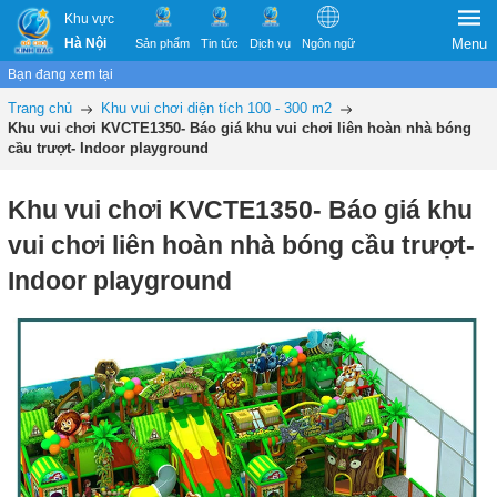
Khu vực
Hà Nội
Menu
Sản phẩm
Tin tức
Dịch vụ
Ngôn ngữ
Bạn đang xem tại
Trang chủ
Khu vui chơi diện tích 100 - 300 m2
Khu vui chơi KVCTE1350- Báo giá khu vui chơi liên hoàn nhà bóng
cầu trượt- Indoor playground
Khu vui chơi KVCTE1350- Báo giá khu
vui chơi liên hoàn nhà bóng cầu trượt-
Indoor playground