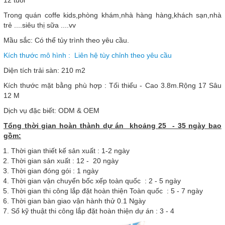
12 tuổi
Trong quán coffe kids,phòng khám,nhà hàng hàng,khách sạn,nhà
trẻ ....siêu thị sữa ....vv
Mầu sắc: Có thể tủy trình theo yêu cầu.
Kích thước mô hình : Liên hệ tùy chỉnh theo yêu cầu
Diện tích trải sàn: 210 m2
Kích thước mặt bằng phù hợp : Tối thiểu - Cao 3.8m.Rộng 17 Sâu
12 M
Dịch vụ đặc biết: ODM & OEM
Tổng thời gian hoàn thành dự án khoảng 25 - 35 ngày bao
gồm:
Thời gian thiết kế sản xuất : 1-2 ngày
Thời gian sản xuất : 12 - 20 ngày
Thời gian đóng gói : 1 ngày
Thời gian vận chuyển bốc xếp toàn quốc : 2 - 5 ngày
Thời gian thi công lắp đặt hoàn thiện Toàn quốc : 5 - 7 ngày
Thời gian bàn giao vận hành thử 0.1 Ngày
Số kỹ thuật thi công lắp đặt hoàn thiện dự án : 3 - 4