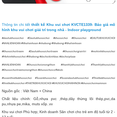
Thông tin chi tiết
thiết kế Khu vui chơi KVCTE1339- Báo giá mô
hình khu vui chơi giải trí trong nhà - Indoor playground
#dautukhuvuichoi #Dautukhuvuichoi #khuvuichoi #Khuvuichoi #DAUTUKHUVUICHOI
#NHALIENHOAN #Nhalienhoan #nhabong #Nhabong #Nhalienhoan
#Khuvuichoitreem #Dautukhuvuichoitreem #Khuvuichoigiairtri #mohinhkhuvuichoi
#Mohinhkhuvuichoi #Nhabong #dochoikinhbac #dochoiplaza
#NHALIENHOAN #Khuvuichoionongthon #thanhlykhuvuichoi #Thanhlykhuvuichoi
#Khuvuichoitreemonongthon #khuvuichoicoffekids
#tuvanthietkekhuvuichoi #Tuvankhuvuichoi #Tuvandautukhuvuichoi #Thietkekhuvuichoi
#thietkekhuvuichoi #THIETKEKHUVUICHOI #KHUVUICHOIMAMNON #khuvuichoimamnon
Nguồn gốc : Việt Nam + China
Chất liệu chính: Gỗ,nhựa pvc ,thép,dây thừng lõi thép,pvc,da
pu,nhựa pe,mika, muts xốp..vv
Khu vui chơi Phù hợp; Kinh doanh Sân chơi cho trẻ em độ tuổi từ 2 -