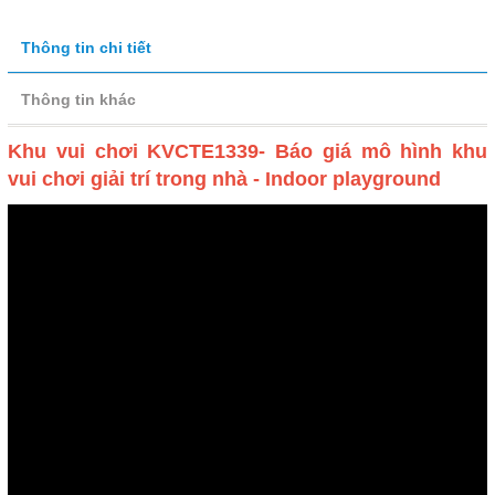
Thông tin chi tiết
Thông tin khác
Khu vui chơi KVCTE1339- Báo giá mô hình khu
vui chơi giải trí trong nhà - Indoor playground