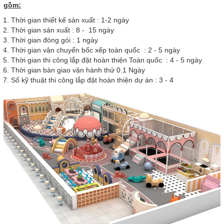
gồm:
Thời gian thiết kế sản xuất : 1-2 ngày
Thời gian sản xuất : 8 - 15 ngày
Thời gian đóng gói : 1 ngày
Thời gian vận chuyển bốc xếp toàn quốc : 2 - 5 ngày
Thời gian thi công lắp đặt hoàn thiện Toàn quốc : 4 - 5 ngày
Thời gian bàn giao vận hành thử 0.1 Ngày
Số kỹ thuật thi công lắp đặt hoàn thiện dự án : 3 - 4