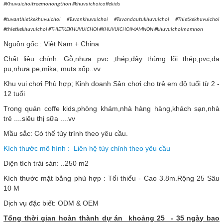
#Khuvuichoitreemonongthon #khuvuichoicoffekids
#tuvanthietkekhuvuichoi #Tuvankhuvuichoi #Tuvandautukhuvuichoi #Thietkekhuvuichoi
#thietkekhuvuichoi #THIETKEKHUVUICHOI #KHUVUICHOIMAMNON #khuvuichoimamnon
Nguồn gốc : Việt Nam + China
Chất liệu chính: Gỗ,nhựa pvc ,thép,dây thừng lõi thép,pvc,da
pu,nhựa pe,mika, muts xốp..vv
Khu vui chơi Phù hợp; Kinh doanh Sân chơi cho trẻ em độ tuổi từ 2 -
12 tuổi
Trong quán coffe kids,phòng khám,nhà hàng hàng,khách sạn,nhà
trẻ ....siêu thị sữa ....vv
Mầu sắc: Có thể tủy trình theo yêu cầu.
Kích thước mô hình : Liên hệ tùy chỉnh theo yêu cầu
Diện tích trải sàn: ..250 m2
Kích thước mặt bằng phù hợp : Tối thiểu - Cao 3.8m.Rộng 25 Sâu
10 M
Dịch vụ đặc biết: ODM & OEM
Tổng thời gian hoàn thành dự án khoảng 25 - 35 ngày bao