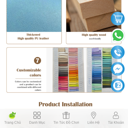
Trang Chủ
Danh Mục
Tin Tức Đồ Chơi
Liên Hệ
Tài Khoản