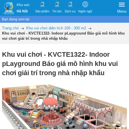
Khu vực
Hà Nội
Menu
Sản phẩm
Tin tức
Dịch vụ
Ngôn ngữ
Bạn đang xem tại
Trang chủ
Khu vui chơi diện tích 100 - 300 m2
Khu vui chơi - KVCTE1322- Indoor pLayground Báo giá mô hình khu
vui chơi giải trí trong nhà nhập khẩu
Khu vui chơi - KVCTE1322- Indoor
pLayground Báo giá mô hình khu vui
chơi giải trí trong nhà nhập khẩu