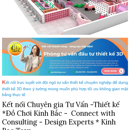
K
ết nối trực tuyết với đội ngũ tư vấn thiết kế chuyên nghiệp để dựng
thiết kế 3D theo ý tưởng mong muốn phù hợp tối ưu không gian mặt
bằng thực tế.