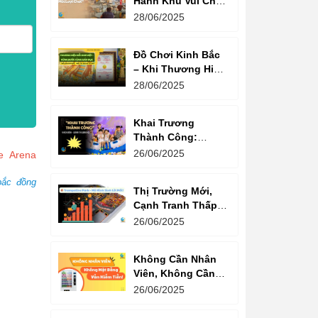
Hành Khu Vui Chơi
3 Thế Hệ – Tối Đa
28/06/2025
Hóa Doanh Thu
Mỗi Lượt Chơi
Đồ Chơi Kinh Bắc
– Khi Thương Hiệu
Vững Mạnh Bắt
28/06/2025
Đầu Từ Niềm Tin
Của Ông Lớn
Khai Trương
Thành Công:
Khách Nườm
26/06/2025
e Arena
Nượp, Lợi Nhuận
Bùng Nổ – Bí
bắc đồng
Thị Trường Mới,
Quyết Là Gì?
Cạnh Tranh Thấp –
Trampoline Park Là
26/06/2025
Lựa Chọn Vàng
Không Cần Nhân
Viên, Không Cần
Cửa Hàng – Chỉ
26/06/2025
Cần Máy Bán
Hàng!