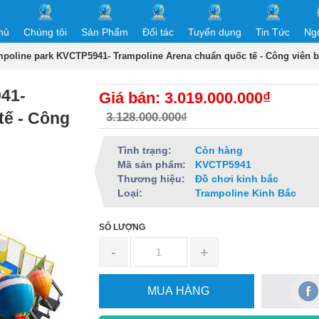
hủ
Chúng tôi
Sản Phẩm
Đối tác
Tuyển dụng
Tin Tức
Ng
poline park KVCTP5941- Trampoline Arena chuẩn quốc tế - Công viên b
41-
Giá bán: 3.019.000.000₫
tế - Công
3.128.000.000₫
Tình trạng:
Còn hàng
Mã sản phẩm:
KVCTP5941
Thương hiệu:
Đồ chơi kinh bắc
Loại:
Trampoline Kinh Bắc
SỐ LƯỢNG
-
+
MUA HÀNG