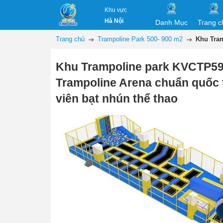
Khu vực
Hà Nội
Danh Mục
Trang c
Trang chủ
Trampoline Park 500- 900 m2
Khu Tram
Khu Trampoline park KVCTP59
Trampoline Arena chuẩn quốc 
viên bạt nhún thể thao