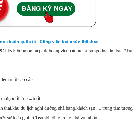
na chuẩn quốc tế - Công viên bạt nhún thể thao
OLINE #trampolinepark #congvienbatnhun #trampolinekinhbac #Tra
i đệm mút cao cấp
m độ tuổi từ > 4 tuổi
sinh thái,khu du lịch nghỉ dưỡng,nhà hàng,khách sạn .... trung tâm tương
hức sự kiện giải trí Teambiuding trong nhà vui nhộn