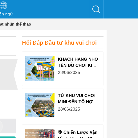
ôn ngữ
ạt nhún thể thao
Hỏi Đáp Đầu tư khu vui chơi
KHÁCH HÀNG NHỚ
TÊN ĐỒ CHƠI KINH
BẮC TRƯỚC CẢ
28/06/2025
KHI NGHĨ ĐẾN KHU
VUI CHƠI
TỪ KHU VUI CHƠI
MINI ĐẾN TỔ HỢP
GIẢI TRÍ NGHÌN M²
28/06/2025
– ĐỒ CHƠI KINH
BẮC ĐỀU LÀM
ĐƯỢC!
🎯 Chiến Lược Vận