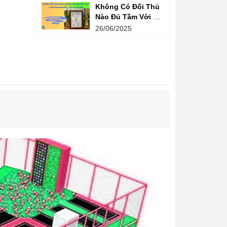
Không Có Đối Thủ
Nào Đủ Tầm Với Đồ
Chơi Kinh Bắc
26/06/2025
Trong Ngành Vui
Chơi Tại Việt Nam