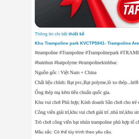
Thông tin chi tiết
thiết kế
Khu Trampoline park KVCTP5941- Trampoline Are
#trampoline #Trampoline #Trampolinepark #TRAMP
#batnhun #batpolyme #trampolinekinhbac
Nguồn gốc : Việt Nam + China
Chất liệu chính: Bạt pvc,Bạt polyme,lò xo thép...lướ
Ống thép mạ kẽm tiêu chuẩn quốc gia.
Khu vui chơi Phù hợp; Kinh doanh Sân chơi cho trẻ e
Công viên giải trí,khu vui chơi giải trí ,nhà trẻ,khu 
Trò chơi công viên bạt nhún trampoline phù hợp tổ c
Mầu sắc: Có thể tủy trình theo yêu cầu.