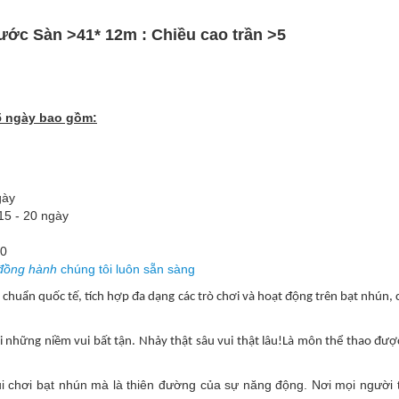
ước Sàn >41* 12m : Chiều cao trần >5
5 ngày bao gồm:
gày
15 - 20 ngày
10
 đồng hành
chúng tôi luôn sẵn sàng
u chuẩn quốc tế, tích hợp đa dạng các trò chơi và hoạt động trên bạt nhún
i những niềm vui bất tận. Nhảy thật sâu vui thật lâu!
Là môn thể thao được 
 chơi bạt nhún mà là thiên đường của sự năng động. Nơi mọi người t