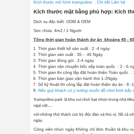
Kích thước mô hình trampoline : Chi tiết Liên hệ
Kích thước mặt bằng phù hợp: Kích th
Dịch vụ đặc biết: ODM & OEM
Sức chứa: 4m2 / 1 Người
Tổng thời gian hoàn thành dự án khoảng 45 - 6
Thời gian thiết kế sản xuất : 2 -4 ngày
Thời gian sản xuất : 35 - 45 Ngày
Thời gian đóng gói : 2-4 ngày
Thời gian vận chuyển bốc xếp toàn quốc : 2 - 6 n
Thời gian thi công lắp đặt hoàn thiện Toàn quốc : 
Thời gian bàn giao vận hành thử 1-2Ngày
Số kỹ thuật thi công lắp đặt hoàn thiện dự án : 8 -
Nếu quý khách có ý tưởng muốn đồ chơi kinh bắc
Trampoline park là khu vui chơi bạt nhún trong nhà tiê
ngại vật,…
với những thử thách cực kỳ độc đáo và thú vị.
T
ất cả vớ
ngày.
Công viên nhún ngảy Không chỉ đơn thuần là khu vui