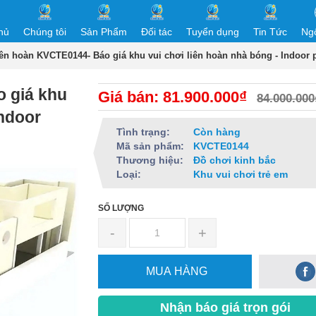
hủ
Chúng tôi
Sản Phẩm
Đối tác
Tuyển dụng
Tin Tức
Ng
iên hoàn KVCTE0144- Báo giá khu vui chơi liên hoàn nhà bóng - Indoor
 giá khu
Giá bán: 81.900.000₫
84.000.000
Indoor
Tình trạng:
Còn hàng
Mã sản phẩm:
KVCTE0144
Thương hiệu:
Đồ chơi kinh bắc
Loại:
Khu vui chơi trẻ em
SỐ LƯỢNG
-
+
MUA HÀNG
Nhận báo giá trọn gói