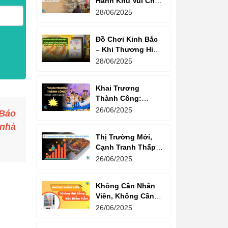
Hành Khu Vui Chơi
3 Thế Hệ – Tối Đa
28/06/2025
Hóa Doanh Thu
Mỗi Lượt Chơi
Đồ Chơi Kinh Bắc
– Khi Thương Hiệu
Vững Mạnh Bắt
28/06/2025
Đầu Từ Niềm Tin
Của Ông Lớn
Khai Trương
Thành Công:
Khách Nườm
26/06/2025
 Báo
Nượp, Lợi Nhuận
 nhà
Bùng Nổ – Bí
Thị Trường Mới,
Quyết Là Gì?
Cạnh Tranh Thấp –
Trampoline Park Là
26/06/2025
Lựa Chọn Vàng
Không Cần Nhân
Viên, Không Cần
Cửa Hàng – Chỉ
26/06/2025
Cần Máy Bán
Hàng!