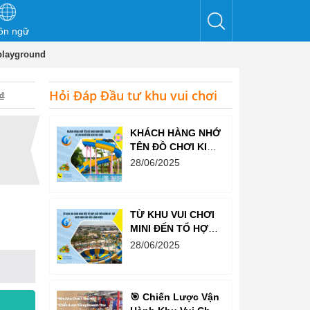
ôn ngữ
 playground
Hỏi Đáp Đầu tư khu vui chơi
₫
KHÁCH HÀNG NHỚ
TÊN ĐỒ CHƠI KINH
BẮC TRƯỚC CẢ
28/06/2025
KHI NGHĨ ĐẾN KHU
VUI CHƠI
TỪ KHU VUI CHƠI
MINI ĐẾN TỔ HỢP
GIẢI TRÍ NGHÌN M²
28/06/2025
– ĐỒ CHƠI KINH
BẮC ĐỀU LÀM
ĐƯỢC!
🎯 Chiến Lược Vận