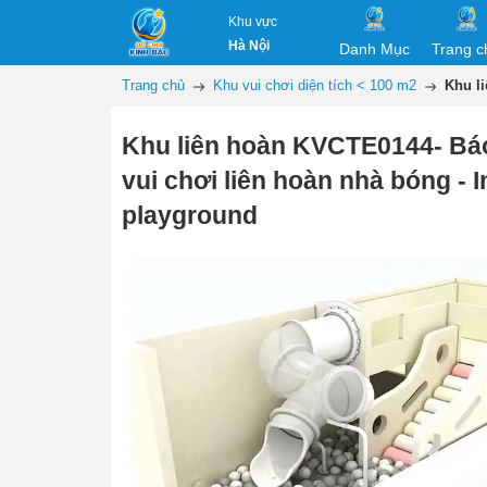
Khu vực
Hà Nội
Danh Mục
Trang c
Trang chủ
Khu vui chơi diện tích < 100 m2
Khu l
Khu liên hoàn KVCTE0144- Báo
vui chơi liên hoàn nhà bóng - 
playground