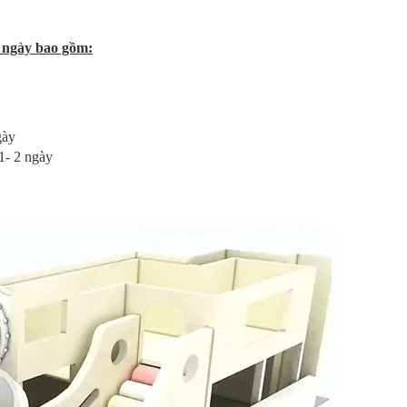
 ngày bao gồm:
gày
 1- 2 ngày