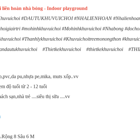
 liên hoàn nhà bóng - Indoor playground
oi #Khuvuichoi #DAUTUKHUVUICHOI #NHALIENHOAN #Nhalienhoan
hoigiairtri #mohinhkhuvuichoi #Mohinhkhuvuichoi #Nhabong #dochoi
uichoi #Thanhlykhuvuichoi #Khuvuichoitreemonongthon #khuvuich
#Tuvandautukhuvuichoi #Thietkekhuvuichoi #thietkekhuvu
ép,pvc,da pu,nhựa pe,mika, muts xốp..vv
m độ tuổi từ 2 - 12 tuổi
 sạn,nhà trẻ ....siêu thị sữa ....vv
u
 m.Rộng 8 Sâu 6 M