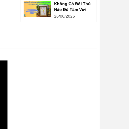
Không Có Đối Thủ
Nào Đủ Tầm Với Đồ
Chơi Kinh Bắc
26/06/2025
Trong Ngành Vui
Chơi Tại Việt Nam