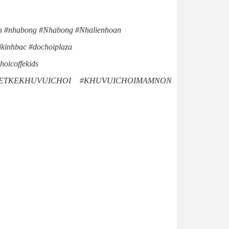
 #nhabong #Nhabong #Nhalienhoan
kinhbac #dochoiplaza
oicoffekids
ichoi #THIETKEKHUVUICHOI #KHUVUICHOIMAMNON