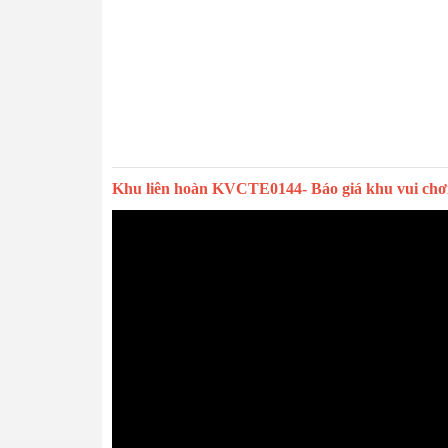
Khu liên hoàn KVCTE0144- Báo giá khu vui chơi