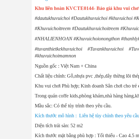
Khu liên hoàn KVCTE0144- Báo giá khu vui chơi
#dautukhuvuichoi #Dautukhuvuichoi #khuvuich
#Khuvuichoitreem #Dautukhuvuichoitreem #Khuvuic
#NHALIENHOAN #Khuvuichoionongthon #thanhlykhuv
#tuvanthietkekhuvuichoi #Tuvankhuvuichoi 
#khuvuichoimamnon
Nguồn gốc : Việt Nam + China
Chất liệu chính: Gỗ,nhựa pvc ,thép,dây thừng lõi th
Khu vui chơi Phù hợp; Kinh doanh Sân chơi cho trẻ e
Trong quán coffe kids,phòng khám,nhà hàng hàng,khách
Mầu sắc: Có thể tủy trình theo yêu cầu.
Kích thước mô hình : Liên hệ tùy chỉnh theo yêu cầ
Diện tích trải sàn: 52 m2
Kích thước mặt bằng phù hợp : Tối thiểu - Cao 4.5