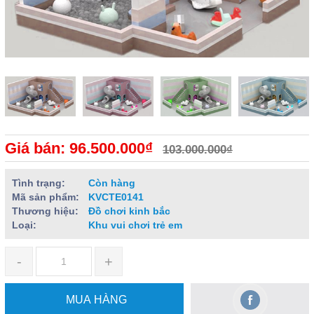
Giá bán: 96.500.000₫
103.000.000₫
Tình trạng:
Còn hàng
Mã sản phẩm:
KVCTE0141
Thương hiệu:
Đồ chơi kinh bắc
Loại:
Khu vui chơi trẻ em
-
+
MUA HÀNG