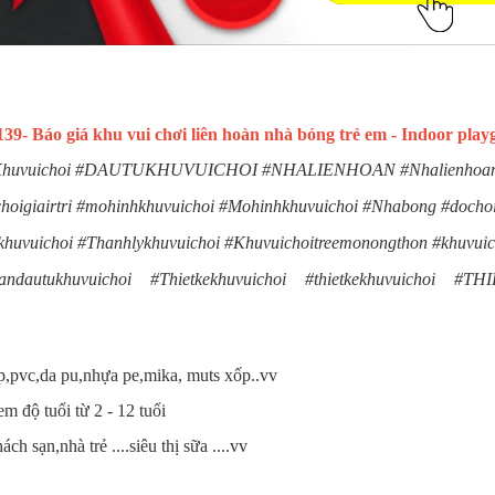
- Báo giá khu vui chơi liên hoàn nhà bóng trẻ em - Indoor pla
oi #Khuvuichoi #DAUTUKHUVUICHOI #NHALIENHOAN #Nhalienhoan
hoigiairtri #mohinhkhuvuichoi #Mohinhkhuvuichoi #Nhabong #dochoi
uichoi #Thanhlykhuvuichoi #Khuvuichoitreemonongthon #khuvuich
#Tuvandautukhuvuichoi #Thietkekhuvuichoi #thietkekhuvu
ép,pvc,da pu,nhựa pe,mika, muts xốp..vv
m độ tuổi từ 2 - 12 tuổi
 sạn,nhà trẻ ....siêu thị sữa ....vv