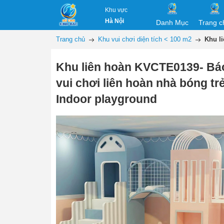
Khu vực
Hà Nội
Danh Mục
Trang c
Trang chủ
Khu vui chơi diện tích < 100 m2
Khu l
Khu liên hoàn KVCTE0139- Báo
vui chơi liên hoàn nhà bóng tr
Indoor playground