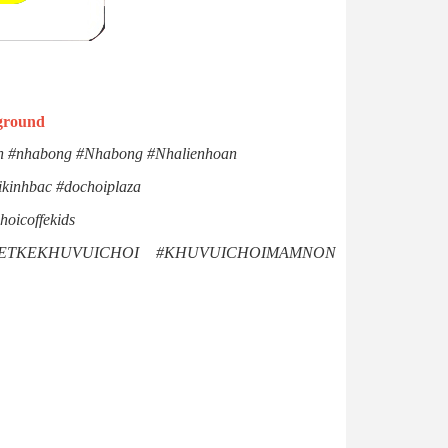
yground
 #nhabong #Nhabong #Nhalienhoan
kinhbac #dochoiplaza
oicoffekids
ichoi #THIETKEKHUVUICHOI #KHUVUICHOIMAMNON