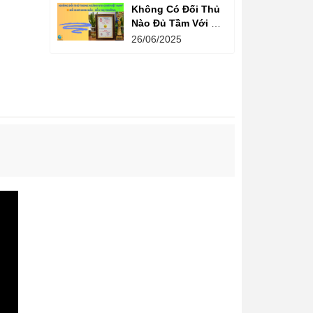
Không Có Đối Thủ
Nào Đủ Tầm Với Đồ
Chơi Kinh Bắc
26/06/2025
Trong Ngành Vui
Chơi Tại Việt Nam