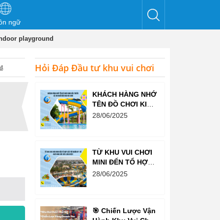
ôn ngữ
Indoor playground
Hỏi Đáp Đầu tư khu vui chơi
₫
KHÁCH HÀNG NHỚ
TÊN ĐỒ CHƠI KINH
BẮC TRƯỚC CẢ
28/06/2025
KHI NGHĨ ĐẾN KHU
VUI CHƠI
TỪ KHU VUI CHƠI
MINI ĐẾN TỔ HỢP
GIẢI TRÍ NGHÌN M²
28/06/2025
– ĐỒ CHƠI KINH
BẮC ĐỀU LÀM
ĐƯỢC!
🎯 Chiến Lược Vận