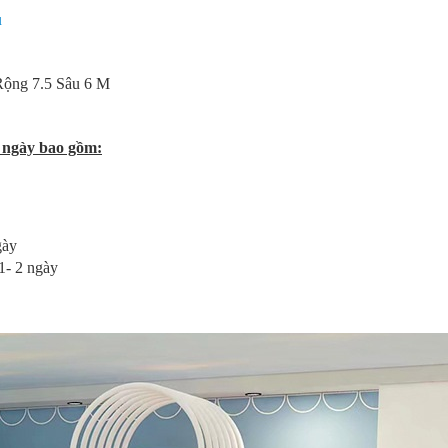
u
.Rộng 7.5 Sâu 6 M
 ngày bao gồm:
gày
 1- 2 ngày