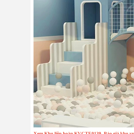
Xem Khu liên hoàn KVCTE0139- Báo giá khu vui 