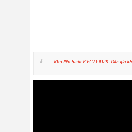
Khu liên hoàn KVCTE0139- Báo giá khu 