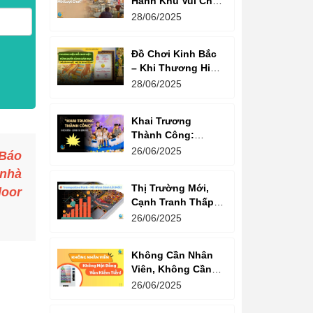
Hành Khu Vui Chơi
3 Thế Hệ – Tối Đa
28/06/2025
Hóa Doanh Thu
Mỗi Lượt Chơi
Đồ Chơi Kinh Bắc
– Khi Thương Hiệu
Vững Mạnh Bắt
28/06/2025
Đầu Từ Niềm Tin
Của Ông Lớn
Khai Trương
Thành Công:
Khách Nườm
26/06/2025
 Báo
Nượp, Lợi Nhuận
 nhà
Bùng Nổ – Bí
Thị Trường Mới,
Quyết Là Gì?
oor
Cạnh Tranh Thấp –
Trampoline Park Là
26/06/2025
Lựa Chọn Vàng
Không Cần Nhân
Viên, Không Cần
Cửa Hàng – Chỉ
26/06/2025
Cần Máy Bán
Hàng!