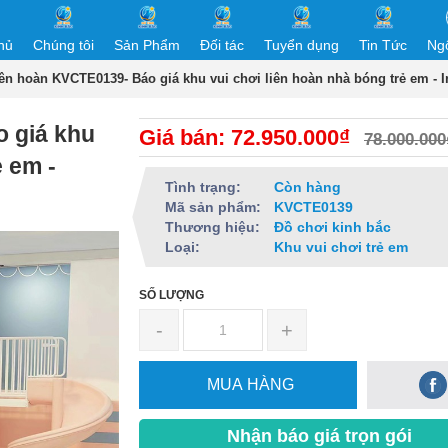
hủ
Chúng tôi
Sản Phẩm
Đối tác
Tuyển dụng
Tin Tức
Ng
iên hoàn KVCTE0139- Báo giá khu vui chơi liên hoàn nhà bóng trẻ em - 
 giá khu
Giá bán: 72.950.000₫
78.000.000
ẻ em -
Tình trạng:
Còn hàng
Mã sản phẩm:
KVCTE0139
Thương hiệu:
Đồ chơi kinh bắc
Loại:
Khu vui chơi trẻ em
SỐ LƯỢNG
-
+
MUA HÀNG
Nhận báo giá trọn gói