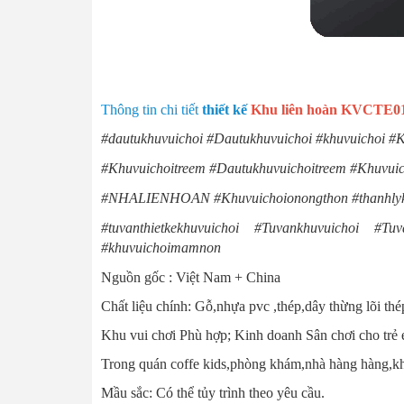
Thông tin chi tiết
thiết kế
Khu liên hoàn KVCTE0139
#dautukhuvuichoi #Dautukhuvuichoi #khuvuich
#Khuvuichoitreem #Dautukhuvuichoitreem #Khuvuic
#NHALIENHOAN #Khuvuichoionongthon #thanhlykhuv
#tuvanthietkekhuvuichoi #Tuvankhuvuichoi 
#khuvuichoimamnon
Nguồn gốc : Việt Nam + China
Chất liệu chính: Gỗ,nhựa pvc ,thép,dây thừng lõi th
Khu vui chơi Phù hợp; Kinh doanh Sân chơi cho trẻ e
Trong quán coffe kids,phòng khám,nhà hàng hàng,khách
Mầu sắc: Có thể tủy trình theo yêu cầu.