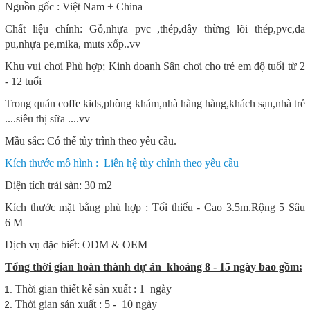
Nguồn gốc : Việt Nam + China
Chất liệu chính: Gỗ,nhựa pvc ,thép,dây thừng lõi thép,pvc,da
pu,nhựa pe,mika, muts xốp..vv
Khu vui chơi Phù hợp; Kinh doanh Sân chơi cho trẻ em độ tuổi từ 2
- 12 tuổi
Trong quán coffe kids,phòng khám,nhà hàng hàng,khách sạn,nhà trẻ
....siêu thị sữa ....vv
Mầu sắc: Có thể tủy trình theo yêu cầu.
Kích thước mô hình : Liên hệ tùy chỉnh theo yêu cầu
Diện tích trải sàn: 30 m2
Kích thước mặt bằng phù hợp : Tối thiểu - Cao 3.5m.Rộng 5 Sâu
6 M
Dịch vụ đặc biết: ODM & OEM
Tổng thời gian hoàn thành dự án khoảng 8 - 15 ngày bao gồm:
Thời gian thiết kế sản xuất : 1 ngày
Thời gian sản xuất : 5 - 10 ngày