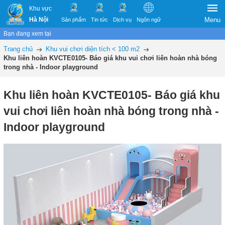
Khu vực
Hà Nội
Menu
Sản phẩm
Tin tức
Dịch vụ
Ngôn ngữ
Bạn đang xem tại
Trang chủ
Khu vui chơi diện tích < 100 m2
Khu liên hoàn KVCTE0105- Báo giá khu vui chơi liên hoàn nhà bóng
trong nhà - Indoor playground
Khu liên hoàn KVCTE0105- Báo giá khu
vui chơi liên hoàn nhà bóng trong nhà -
Indoor playground