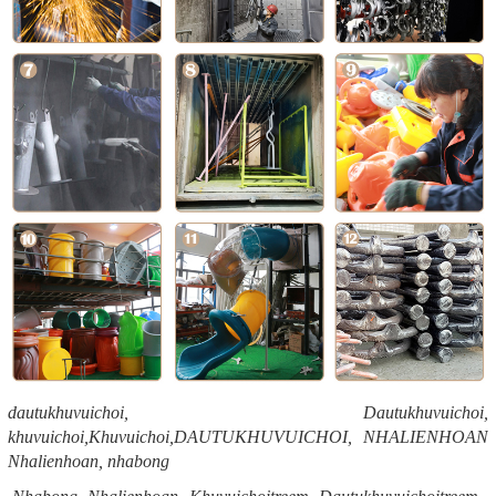
dautukhuvuichoi, Dautukhuvuichoi,
khuvuichoi,Khuvuichoi,DAUTUKHUVUICHOI, NHALIENHOAN
Nhalienhoan, nhabong