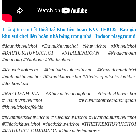
Thông tin chi tiết
thiết kế Khu liên hoàn KVCTE0105- Báo giá
khu vui chơi liên hoàn nhà bóng trong nhà - Indoor playground
#dautukhuvuichoi #Dautukhuvuichoi #khuvuichoi #Khuvuichoi
#DAUTUKHUVUICHOI #NHALIENHOAN #Nhalienhoan
#nhabong #Nhabong #Nhalienhoan
#Khuvuichoitreem #Dautukhuvuichoitreem #Khuvuichoigiairtri
#mohinhkhuvuichoi #Mohinhkhuvuichoi #Nhabong #dochoikinhbac
#dochoiplaza
#NHALIENHOAN #Khuvuichoionongthon #thanhlykhuvuichoi
#Thanhlykhuvuichoi #Khuvuichoitreemonongthon
#khuvuichoicoffekids
#tuvanthietkekhuvuichoi #Tuvankhuvuichoi #Tuvandautukhuvuichoi
#Thietkekhuvuichoi #thietkekhuvuichoi #THIETKEKHUVUICHOI
#KHUVUICHOIMAMNON #khuvuichoimamnon