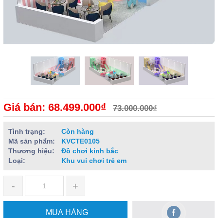
Giá bán: 68.499.000₫
73.000.000₫
Tình trạng:
Còn hàng
Mã sản phẩm:
KVCTE0105
Thương hiệu:
Đồ chơi kinh bắc
Loại:
Khu vui chơi trẻ em
-
+
MUA HÀNG