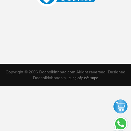
Copyright © 2006 Dochoikinhbac.com Alright reversed. Designed
Dochoikinhbac.vn
.
cung cấp bởi sapo