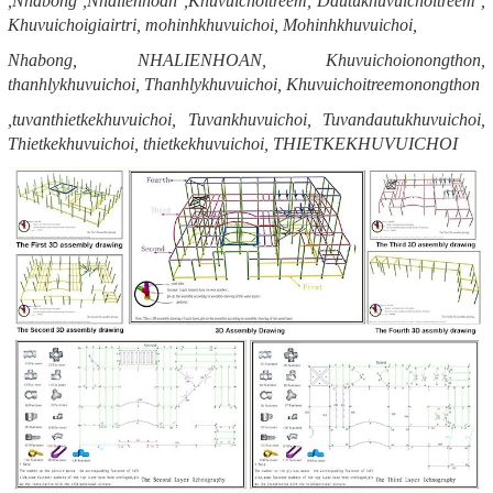
,Nhabong ,Nhalienhoan ,Khuvuichoitreem, Dautukhuvuichoitreem ,
Khuvuichoigiairtri, mohinhkhuvuichoi, Mohinhkhuvuichoi,
Nhabong, NHALIENHOAN, Khuvuichoionongthon,
thanhlykhuvuichoi, Thanhlykhuvuichoi, Khuvuichoitreemonongthon
,tuvanthietkekhuvuichoi, Tuvankhuvuichoi, Tuvandautukhuvuichoi,
Thietkekhuvuichoi, thietkekhuvuichoi, THIETKEKHUVUICHOI