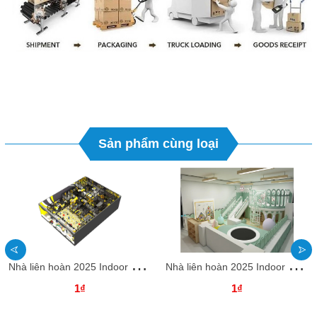
Sản phẩm cùng loại
N
hà liên hoàn 2025 Indoor playground NLHKB04 Dochoikinhbac- Thiết kế độc đào hấp dẫn
N
hà liên hoàn 2025 Indoor playground NLHKB03 Dochoikinhbac- Thiết kế độc đào hấp dẫn
1₫
1₫