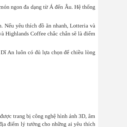
i món ngon đa dạng từ Á đến Âu. Hệ thống
. Nếu yêu thích đồ ăn nhanh, Lotteria và
 và Highlands Coffee chắc chắn sẽ là điểm
Dĩ An luôn có đủ lựa chọn để chiều lòng
 được trang bị công nghệ hình ảnh 3D, âm
ịa điểm lý tưởng cho những ai yêu thích