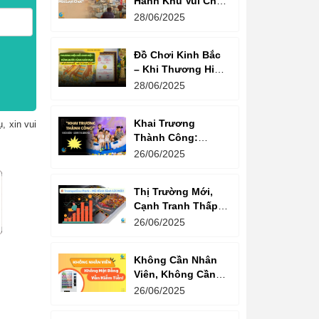
Hành Khu Vui Chơi
3 Thế Hệ – Tối Đa
28/06/2025
Hóa Doanh Thu
Mỗi Lượt Chơi
Đồ Chơi Kinh Bắc
– Khi Thương Hiệu
Vững Mạnh Bắt
28/06/2025
Đầu Từ Niềm Tin
Của Ông Lớn
Khai Trương
, xin vui
Thành Công:
Khách Nườm
26/06/2025
Nượp, Lợi Nhuận
Bùng Nổ – Bí
Thị Trường Mới,
Quyết Là Gì?
Cạnh Tranh Thấp –
Trampoline Park Là
26/06/2025
Lựa Chọn Vàng
Không Cần Nhân
Viên, Không Cần
Cửa Hàng – Chỉ
26/06/2025
Cần Máy Bán
Hàng!