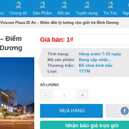
hủ
Chúng tôi
Sản Phẩm
Đối tác
Tuyển dụng
Tin Tức
Ng
Vincom Plaza Dĩ An – Điểm đến lý tưởng cho giới trẻ Bình Dương
 – Điểm
Giá bán: 1₫
h Dương
Tình trạng:
Hàng order 7-15 ngày
Mã sản phẩm:
Đang cập nhật...
Thương hiệu:
Đồ chơi kinh bắc
Loại:
TTTM
SỐ LƯỢNG
-
+
MUA HÀNG
Nhận báo giá trọn gói