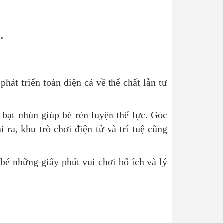
.
hát triển toàn diện cả về thể chất lẫn tư
 bạt nhún giúp bé rèn luyện thể lực. Góc
 ra, khu trò chơi điện tử và trí tuệ cũng
 bé những giây phút vui chơi bổ ích và lý