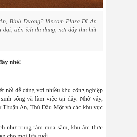
 An, Bình Dương? Vincom Plaza Dĩ An
 đại, tiện ích đa dạng, nơi đây thu hút
đây nhé!
ết nối dễ dàng với nhiều khu công nghiệp
inh sống và làm việc tại đây. Nhờ vậy,
từ Thuận An, Thủ Dầu Một và các khu vực
 ích như trung tâm mua sắm, khu ẩm thực
ẹn cho mọi lứa tuổi.