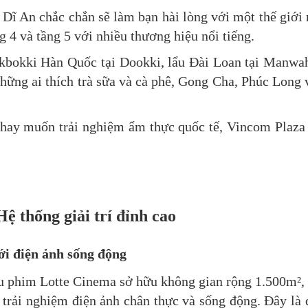
 Dĩ An chắc chắn sẽ làm bạn hài lòng với một thế giớ
ng 4 và tầng 5 với nhiều thương hiệu nổi tiếng.
okbokki Hàn Quốc tại Dookki, lẩu Đài Loan tại Manwah
những ai thích trà sữa và cà phê, Gong Cha, Phúc Long
 hay muốn trải nghiệm ẩm thực quốc tế, Vincom Plaza 
ệ thống giải trí đỉnh cao
ới điện ảnh sống động
ếu phim Lotte Cinema sở hữu không gian rộng 1.500m²,
rải nghiệm điện ảnh chân thực và sống động. Đây là đ