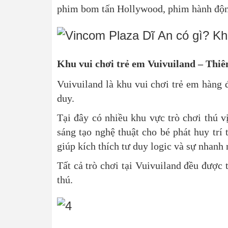
phim bom tấn Hollywood, phim hành động
Khu vui chơi trẻ em Vuivuiland – Thi
Vuivuiland là khu vui chơi trẻ em hàng đ
duy.
Tại đây có nhiều khu vực trò chơi thú v
sáng tạo nghệ thuật cho bé phát huy trí 
giúp kích thích tư duy logic và sự nhanh 
Tất cả trò chơi tại Vuivuiland đều được 
thú.