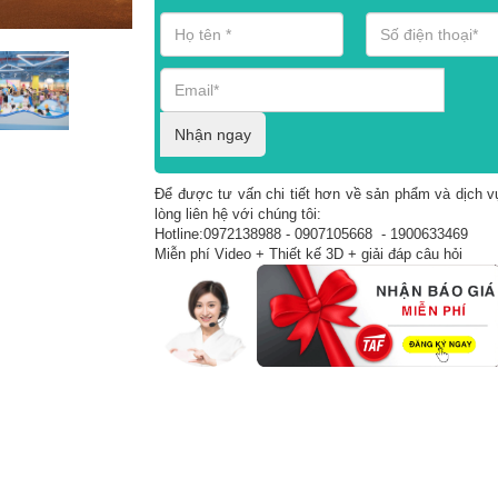
Nhận ngay
Để được tư vấn chi tiết hơn về sản phẩm và dịch vụ
lòng liên hệ với chúng tôi:
Hotline:0972138988 - 0907105668 - 1900633469
Miễn phí Video + Thiết kế 3D + giải đáp câu hỏi