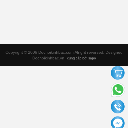
Copyright © 2006 Dochoikinhbac.com Alright reversed. Designed
Dochoikinhbac.vn
.
cung cấp bởi sapo