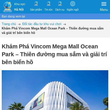
Khu vực
Hà Nội
Menu
Sản phẩm
Tin tức
Dịch vụ
Ngôn ngữ
Bạn đang xem tại
Trang chủ
Đối tác đầu tư khu vui chơi
Khám Phá Vincom Mega Mall Ocean Park – Thiên đường mua sắm
và giải trí bên biển hồ
Khám Phá Vincom Mega Mall Ocean
Park – Thiên đường mua sắm và giải trí
bên biển hồ