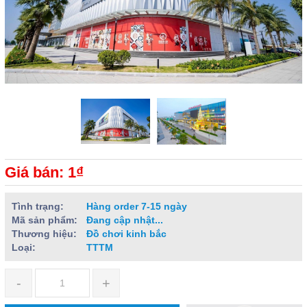
Giá bán: 1₫
Tình trạng:
Hàng order 7-15 ngày
Mã sản phẩm:
Đang cập nhật...
Thương hiệu:
Đồ chơi kinh bắc
Loại:
TTTM
-
+