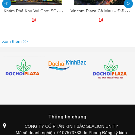
K
hám Phá Khu Vui Chơi SC VivoCity – Điểm Đến Giải Trí Hấp Dẫn Cho Mọi Lứa Tuổi
V
incom Plaza Cà Mau – Điểm Đến Vui Chơi, Giải Trí, Mua Sắm Hàng Đầu Miền Tây
1₫
1₫
Xem thêm >>
Thông tin chung
CÔNG TY CỔ PHẦN KINH BẮC SEALION UNITY
Mã số doanh nghiệp: 0107573733 do Phong Đăng ký kinh