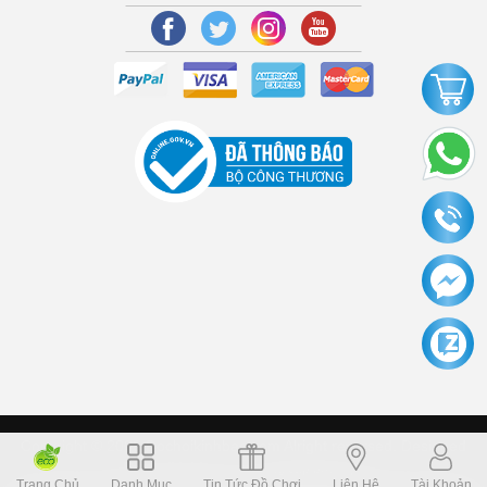
Copyright © 2006 Dochoikinhbac.com Alright reversed. Designed
Dochoikinhbac.vn
.
cung cấp bởi sapo
Trang Chủ
Danh Mục
Tin Tức Đồ Chơi
Liên Hệ
Tài Khoản