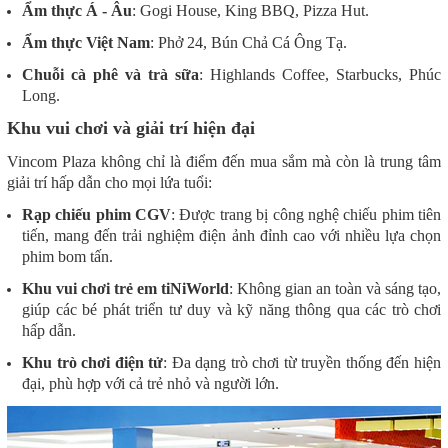
Ẩm thực Á - Âu
: Gogi House, King BBQ, Pizza Hut.
Ẩm thực Việt Nam
: Phở 24, Bún Chả Cá Ông Tạ.
Chuỗi cà phê và trà sữa
: Highlands Coffee, Starbucks, Phúc
Long.
Khu vui chơi và giải trí hiện đại
Vincom Plaza không chỉ là điểm đến mua sắm mà còn là trung tâm
giải trí hấp dẫn cho mọi lứa tuổi:
Rạp chiếu phim CGV
: Được trang bị công nghệ chiếu phim tiên
tiến, mang đến trải nghiệm điện ảnh đỉnh cao với nhiều lựa chọn
phim bom tấn.
Khu vui chơi trẻ em tiNiWorld
: Không gian an toàn và sáng tạo,
giúp các bé phát triển tư duy và kỹ năng thông qua các trò chơi
hấp dẫn.
Khu trò chơi điện tử
: Đa dạng trò chơi từ truyền thống đến hiện
đại, phù hợp với cả trẻ nhỏ và người lớn.