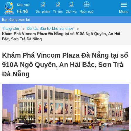
Khu vực
Hà Nội
Menu
Sản phẩm
Tin tức
Dịch vụ
Ngôn ngữ
Bạn đang xem tại
Trang chủ
Đối tác đầu tư khu vui chơi
Khám Phá Vincom Plaza Đà Nẵng tại số 910A Ngô Quyền, An Hải
Bắc, Sơn Trà Đà Nẵng
Khám Phá Vincom Plaza Đà Nẵng tại số
910A Ngô Quyền, An Hải Bắc, Sơn Trà
Đà Nẵng