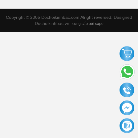
Copyright © 2006 Dochoikinhbac.com Alright reversed. Designed
Dochoikinhbac.vn
.
cung cấp bởi sapo