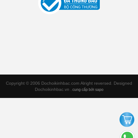
Copyright © 2006 Dochoikinhbac.com Alright reversed. Designed
Dochoikinhbac.vn
.
cung cấp bởi sapo