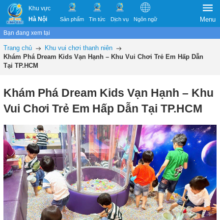
Khu vực
Hà Nội
Menu
Sản phẩm
Tin tức
Dịch vụ
Ngôn ngữ
Bạn đang xem tại
Trang chủ
Khu vui chơi thanh niên
Khám Phá Dream Kids Vạn Hạnh – Khu Vui Chơi Trẻ Em Hấp Dẫn
Tại TP.HCM
Khám Phá Dream Kids Vạn Hạnh – Khu
Vui Chơi Trẻ Em Hấp Dẫn Tại TP.HCM