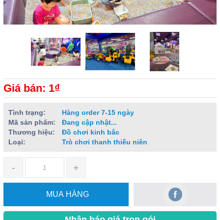
Giá bán: 1₫
Tình trạng:
Hàng order 7-15 ngày
Mã sản phẩm:
Đang cập nhật...
Thương hiệu:
Đồ chơi kinh bắc
Loại:
Trò chơi thanh thiếu niên
-
+
MUA HÀNG
Nhận báo giá trọn gói