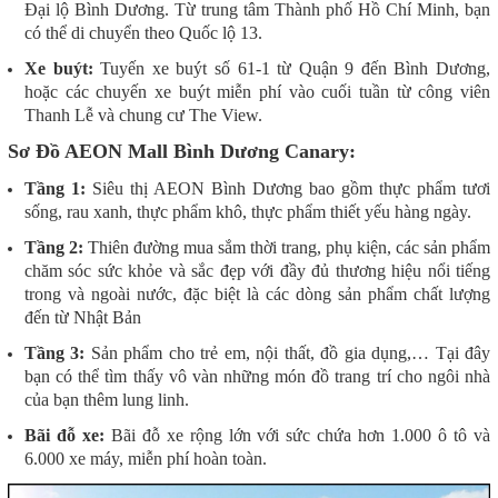
Đại lộ Bình Dương. Từ trung tâm Thành phố Hồ Chí Minh, bạn
có thể di chuyển theo Quốc lộ 13.
Xe buýt:
Tuyến xe buýt số 61-1 từ Quận 9 đến Bình Dương,
hoặc các chuyến xe buýt miễn phí vào cuối tuần từ công viên
Thanh Lễ và chung cư The View.
Sơ Đồ AEON Mall Bình Dương Canary:
Tầng 1:
S
iêu thị AEON Bình Dương bao gồm thực phẩm tươi
sống, rau xanh, thực phẩm khô, thực phẩm thiết yếu hàng ngày.
Tầng 2:
Thiên đường mua sắm thời trang, phụ kiện, các sản phẩm
chăm sóc sức khỏe và sắc đẹp với đầy đủ thương hiệu nổi tiếng
trong và ngoài nước, đặc biệt là các dòng sản phẩm chất lượng
đến từ Nhật Bản
Tầng 3:
Sản phẩm cho trẻ em, nội thất, đồ gia dụng,… Tại đây
bạn có thể tìm thấy vô vàn những món đồ trang trí cho ngôi nhà
của bạn thêm lung linh.
Bãi đỗ xe:
Bãi đỗ xe rộng lớn với sức chứa hơn 1.000 ô tô và
6.000 xe máy, miễn phí hoàn toàn.