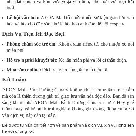
nhà đạt chuẩn và khu vực yoga yên tĩnh, phù hợp với mọi lứa
tuổi.
Lễ hội văn hóa:
AEON Mall tổ chức nhiều sự kiện giao lưu văn
hóa và hội chợ đặc sắc như lễ hội hoa anh đào, lễ hội cosplay.
Dịch Vụ Tiện Ích Đặc Biệt
Phòng chăm sóc trẻ em:
Không gian riêng tư, cho mượn xe nôi
miễn phí.
Hỗ trợ người khuyết tật:
Xe lăn miễn phí và lối đi thân thiện.
Mua sắm online:
Dịch vụ giao hàng tận nhà tiện lợi.
Kết Luận:
AEON Mall Bình Dương Canary không chỉ là trung tâm mua sắm
mà còn là thiên đường giải trí, giao lưu văn hóa độc đáo. Bạn đã sẵn
sàng khám phá AEON Mall Bình Dương Canary chưa? Hãy ghé
thăm ngay và tự mình trải nghiệm không gian sống động cùng vô
vàn dịch vụ hấp dẫn tại đây!
Để được tư vấn chi tiết hơn về sản phẩm và dịch vụ, xin vui lòng liên
hệ với chúng tôi: