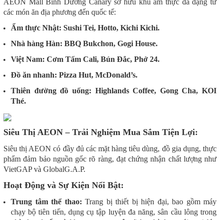
AEON Mall Bình Dương Canary sở hữu khu ẩm thực đa dạng từ
các món ăn địa phương đến quốc tế:
Ẩm thực Nhật: Sushi Tei, Hotto, Kichi Kichi.
Nhà hàng Hàn: BBQ Bukchon, Gogi House.
Việt Nam: Cơm Tấm Cali, Bún Đắc, Phở 24.
Đồ ăn nhanh: Pizza Hut, McDonald’s.
Thiên đường đồ uống: Highlands Coffee, Gong Cha, KOI
Thé.
Siêu Thị AEON – Trải Nghiệm Mua Sắm Tiện Lợi:
Siêu thị AEON có đầy đủ các mặt hàng tiêu dùng, đồ gia dụng, thực
phẩm đảm bảo nguồn gốc rõ ràng, đạt chứng nhận chất lượng như
VietGAP và GlobalG.A.P.
Hoạt Động và Sự Kiện Nổi Bật:
Trung tâm thể thao:
Trang bị thiết bị hiện đại, bao gồm máy
chạy bộ tiên tiến, dụng cụ tập luyện đa năng, sân cầu lông trong