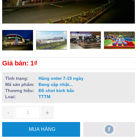
Giá bán: 1₫
Tình trạng:
Hàng order 7-15 ngày
Mã sản phẩm:
Đang cập nhật...
Thương hiệu:
Đồ chơi kinh bắc
Loại:
TTTM
-
+
MUA HÀNG