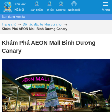
Khu vực
Hà Nội
Menu
Sản phẩm
Tin tức
Dịch vụ
Ngôn ngữ
Bạn đang xem tại
Trang chủ
Đối tác đầu tư khu vui chơi
Khám Phá AEON Mall Bình Dương Canary
Khám Phá AEON Mall Bình Dương
Canary