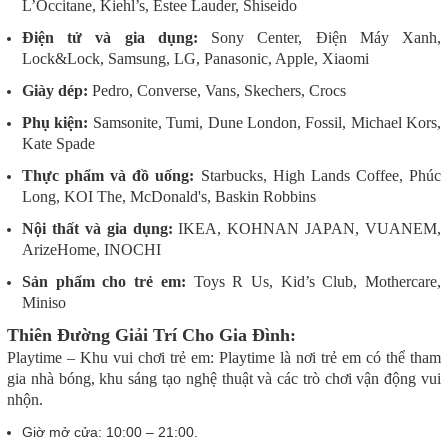
L’Occitane, Kiehl’s, Estee Lauder, Shiseido
Điện tử và gia dụng:
Sony Center, Điện Máy Xanh,
Lock&Lock, Samsung, LG, Panasonic, Apple, Xiaomi
Giày dép:
Pedro, Converse, Vans, Skechers, Crocs
Phụ kiện:
Samsonite, Tumi, Dune London, Fossil, Michael Kors,
Kate Spade
Thực phẩm và đồ uống:
Starbucks, High Lands Coffee, Phúc
Long, KOI The, McDonald's, Baskin Robbins
Nội thất và gia dụng:
IKEA, KOHNAN JAPAN, VUANEM,
ArizeHome, INOCHI
Sản phẩm cho trẻ em:
Toys R Us, Kid’s Club, Mothercare,
Miniso
Thiên Đường Giải Trí Cho Gia Đình:
Playtime – Khu vui chơi trẻ em: Playtime là nơi trẻ em có thể tham
gia nhà bóng, khu sáng tạo nghệ thuật và các trò chơi vận động vui
nhộn.
Giờ mở cửa: 10:00 – 21:00.