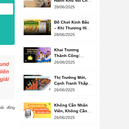
Hành Khu Vui Chơi
3 Thế Hệ – Tối Đa
28/06/2025
Hóa Doanh Thu
Mỗi Lượt Chơi
Đồ Chơi Kinh Bắc
– Khi Thương Hiệu
Vững Mạnh Bắt
28/06/2025
Đầu Từ Niềm Tin
Của Ông Lớn
Khai Trương
Thành Công:
Khách Nườm
26/06/2025
nd
Nượp, Lợi Nhuận
liên
Bùng Nổ – Bí
Thị Trường Mới,
Quyết Là Gì?
giải
Cạnh Tranh Thấp –
Trampoline Park Là
26/06/2025
Lựa Chọn Vàng
Không Cần Nhân
bắc đồng
Viên, Không Cần
Cửa Hàng – Chỉ
26/06/2025
Cần Máy Bán
Hàng!