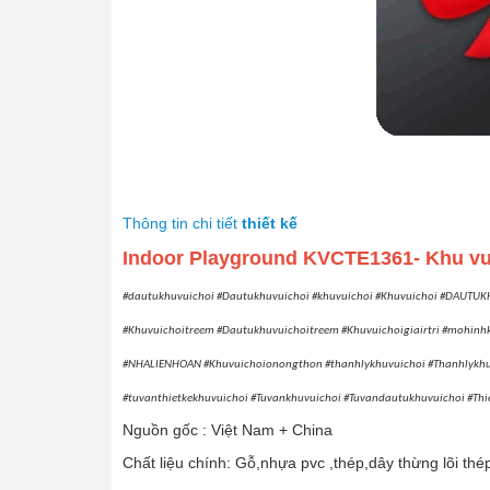
Thông tin chi tiết
thiết kế
Indoor Playground KVCTE1361- Khu vui 
#dautukhuvuichoi #Dautukhuvuichoi #khuvuichoi #Khuvuichoi #DAUT
#Khuvuichoitreem #Dautukhuvuichoitreem #Khuvuichoigiairtri #mohin
#NHALIENHOAN #Khuvuichoionongthon #thanhlykhuvuichoi #Thanhlykhuv
#tuvanthietkekhuvuichoi #Tuvankhuvuichoi #Tuvandautukhuvuichoi #
Nguồn gốc : Việt Nam + China
Chất liệu chính: Gỗ,nhựa pvc ,thép,dây thừng lõi th