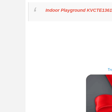
Indoor Playground KVCTE1361- K
Tr