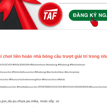
chơi liên hoàn nhà bóng cầu trượt giải trí trong nh
UKHUVUICHOI #NHALIENHOAN #Nhalienhoan #nhabong #Nhabong #Nhalienhoan
hkhuvuichoi #Mohinhkhuvuichoi #Nhabong #dochoikinhbac #dochoiplaza
uichoi #Khuvuichoitreemonongthon #khuvuichoicoffekids
Thietkekhuvuichoi #thietkekhuvuichoi #THIETKEKHUVUICHOI #KHUVUICHOIMAMNON #khuvuichoim
ép,pvc,da pu,nhựa pe,mika, muts xốp..vv