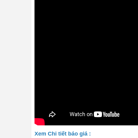
Xem Chi tiết báo giá :