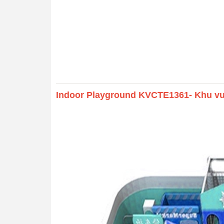
Indoor Playground KVCTE1361- Khu vui 