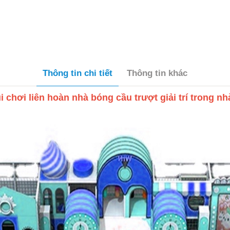
Thông tin chi tiết
Thông tin khác
chơi liên hoàn nhà bóng cầu trượt giải trí trong nh