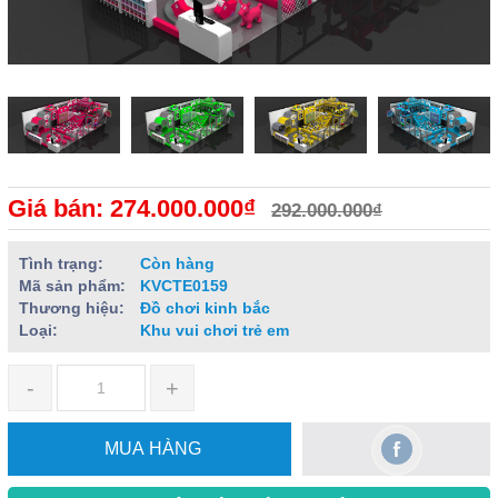
Giá bán: 274.000.000₫
292.000.000₫
Tình trạng:
Còn hàng
Mã sản phẩm:
KVCTE0159
Thương hiệu:
Đồ chơi kinh bắc
Loại:
Khu vui chơi trẻ em
-
+
MUA HÀNG