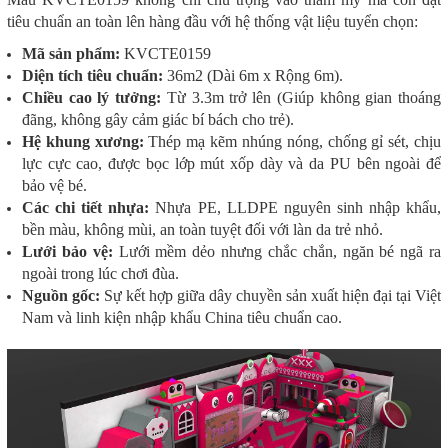
tiêu chuẩn an toàn lên hàng đầu với hệ thống vật liệu tuyển chọn:
Mã sản phẩm:
KVCTE0159
Diện tích tiêu chuẩn:
36m2 (Dài 6m x Rộng 6m).
Chiều cao lý tưởng:
Từ 3.3m trở lên (Giúp không gian thoáng
đãng, không gây cảm giác bí bách cho trẻ).
Hệ khung xương:
Thép mạ kẽm nhúng nóng, chống gỉ sét, chịu
lực cực cao, được bọc lớp mút xốp dày và da PU bên ngoài để
bảo vệ bé.
Các chi tiết nhựa:
Nhựa PE, LLDPE nguyên sinh nhập khẩu,
bền màu, không mùi, an toàn tuyệt đối với làn da trẻ nhỏ.
Lưới bảo vệ:
Lưới mềm dẻo nhưng chắc chắn, ngăn bé ngã ra
ngoài trong lúc chơi đùa.
Nguồn gốc:
Sự kết hợp giữa dây chuyền sản xuất hiện đại tại Việt
Nam và linh kiện nhập khẩu China tiêu chuẩn cao.