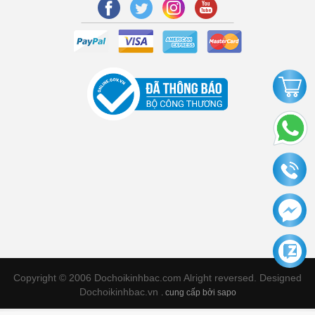
Copyright © 2006 Dochoikinhbac.com Alright reversed. Designed
Dochoikinhbac.vn
.
cung cấp bởi sapo