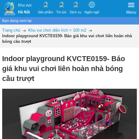
Khu vực
Hà Nội
Menu
Sản phẩm
Tin tức
Dịch vụ
Ngôn ngữ
Bạn đang xem tại
Trang chủ
Khu vui chơi diện tích < 100 m2
Indoor playground KVCTE0159- Báo giá khu vui chơi liên hoàn nhà
bóng cầu trượt
Indoor playground KVCTE0159- Báo
giá khu vui chơi liên hoàn nhà bóng
cầu trượt