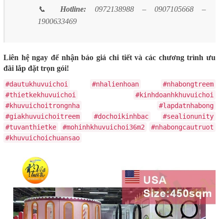
📞
Hotline:
0972138988 – 0907105668 –
1900633469
Liên hệ ngay để nhận báo giá chi tiết và các chương trình ưu
đãi lắp đặt trọn gói!
#dautukhuvuichoi
#nhalienhoan
#nhabongtreem
#thietkekhuvuichoi
#kinhdoanhkhuvuichoi
#khuvuichoitrongnha
#lapdatnhabong
#giakhuvuichoitreem
#dochoikinhbac
#sealionunity
#tuvanthietke
#mohinhkhuvuichoi36m2
#nhabongcautruot
#khuvuichoichuansao