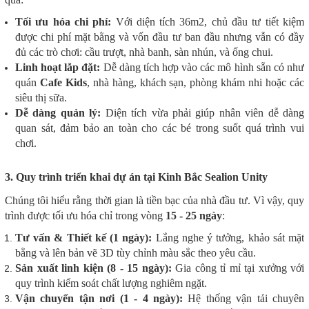
Tối ưu hóa chi phí:
Với diện tích 36m2, chủ đầu tư tiết kiệm
được chi phí mặt bằng và vốn đầu tư ban đầu nhưng vẫn có đầy
đủ các trò chơi: cầu trượt, nhà banh, sàn nhún, và ống chui.
Linh hoạt lắp đặt:
Dễ dàng tích hợp vào các mô hình sẵn có như
quán
Cafe Kids
, nhà hàng, khách sạn, phòng khám nhi hoặc các
siêu thị sữa.
Dễ dàng quản lý:
Diện tích vừa phải giúp nhân viên dễ dàng
quan sát, đảm bảo an toàn cho các bé trong suốt quá trình vui
chơi.
3. Quy trình triển khai dự án tại Kinh Bắc Sealion Unity
Chúng tôi hiểu rằng thời gian là tiền bạc của nhà đầu tư. Vì vậy, quy
trình được tối ưu hóa chỉ trong vòng
15 - 25 ngày
:
Tư vấn & Thiết kế (1 ngày):
Lắng nghe ý tưởng, khảo sát mặt
bằng và lên bản vẽ 3D tùy chỉnh màu sắc theo yêu cầu.
Sản xuất linh kiện (8 - 15 ngày):
Gia công tỉ mỉ tại xưởng với
quy trình kiểm soát chất lượng nghiêm ngặt.
Vận chuyển tận nơi (1 - 4 ngày):
Hệ thống vận tải chuyên