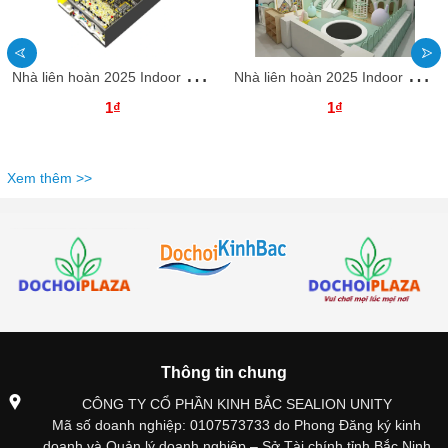
N
hà liên hoàn 2025 Indoor playground NLHKB04 Dochoikinhbac- Thiết kế độc đào hấp dẫn
N
hà liên hoàn 2025 Indoor playground NLHKB03 Dochoikinhbac- Thiết kế độc đào hấp dẫn
1₫
1₫
Xem thêm >>
Thông tin chung
CÔNG TY CỔ PHẦN KINH BẮC SEALION UNITY
Mã số doanh nghiệp: 0107573733 do Phong Đăng ký kinh
doanh và Quản lý doanh nghiệp – Sở Tài chính tỉnh Bắc Ninh