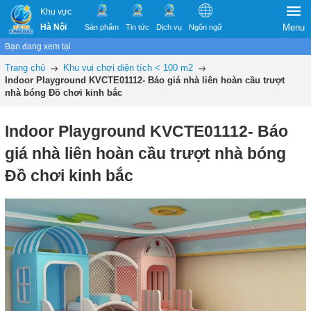
Khu vực
Hà Nội
Menu
Sản phẩm
Tin tức
Dịch vụ
Ngôn ngữ
Bạn đang xem tại
Trang chủ
Khu vui chơi diện tích < 100 m2
Indoor Playground KVCTE01112- Báo giá nhà liên hoàn cầu trượt
nhà bóng Đồ chơi kinh bắc
Indoor Playground KVCTE01112- Báo
giá nhà liên hoàn cầu trượt nhà bóng
Đồ chơi kinh bắc