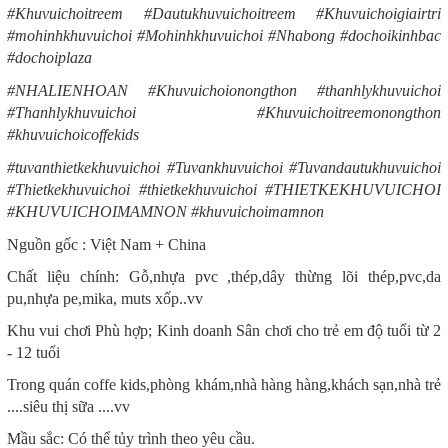
#Khuvuichoitreem #Dautukhuvuichoitreem #Khuvuichoigiairtri
#mohinhkhuvuichoi #Mohinhkhuvuichoi #Nhabong #dochoikinhbac
#dochoiplaza
#NHALIENHOAN #Khuvuichoionongthon #thanhlykhuvuichoi
#Thanhlykhuvuichoi #Khuvuichoitreemonongthon
#khuvuichoicoffekids
#tuvanthietkekhuvuichoi #Tuvankhuvuichoi #Tuvandautukhuvuichoi
#Thietkekhuvuichoi #thietkekhuvuichoi #THIETKEKHUVUICHOI
#KHUVUICHOIMAMNON #khuvuichoimamnon
Nguồn gốc : Việt Nam + China
Chất liệu chính: Gỗ,nhựa pvc ,thép,dây thừng lõi thép,pvc,da
pu,nhựa pe,mika, muts xốp..vv
Khu vui chơi Phù hợp; Kinh doanh Sân chơi cho trẻ em độ tuổi từ 2
- 12 tuổi
Trong quán coffe kids,phòng khám,nhà hàng hàng,khách sạn,nhà trẻ
....siêu thị sữa ....vv
Mầu sắc: Có thể tủy trình theo yêu cầu.