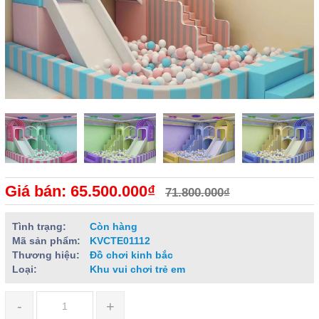
Giá bán: 65.500.000₫
71.800.000₫
Tình trạng:
Còn hàng
Mã sản phẩm:
KVCTE01112
Thương hiệu:
Đồ chơi kinh bắc
Loại:
Khu vui chơi trẻ em
-
+