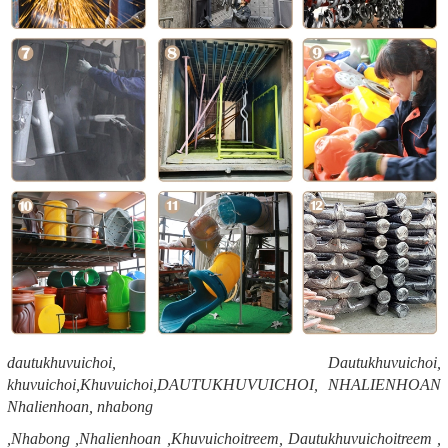
dautukhuvuichoi, Dautukhuvuichoi,
khuvuichoi,Khuvuichoi,DAUTUKHUVUICHOI, NHALIENHOAN
Nhalienhoan, nhabong
,Nhabong ,Nhalienhoan ,Khuvuichoitreem, Dautukhuvuichoitreem ,