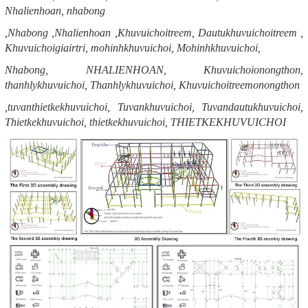
Nhalienhoan, nhabong
,Nhabong ,Nhalienhoan ,Khuvuichoitreem, Dautukhuvuichoitreem ,
Khuvuichoigiairtri, mohinhkhuvuichoi, Mohinhkhuvuichoi,
Nhabong, NHALIENHOAN, Khuvuichoionongthon,
thanhlykhuvuichoi, Thanhlykhuvuichoi, Khuvuichoitreemonongthon
,tuvanthietkekhuvuichoi, Tuvankhuvuichoi, Tuvandautukhuvuichoi,
Thietkekhuvuichoi, thietkekhuvuichoi, THIETKEKHUVUICHOI