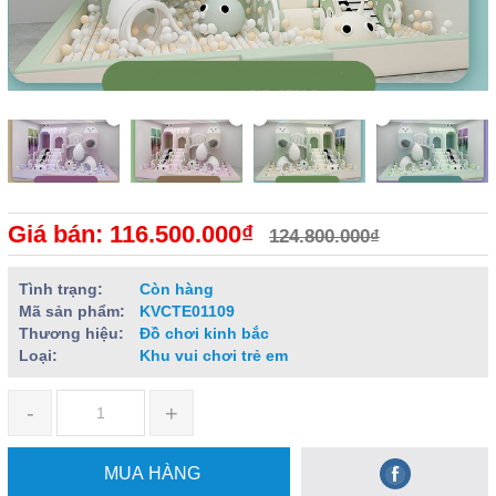
Giá bán: 116.500.000₫
124.800.000₫
Tình trạng:
Còn hàng
Mã sản phẩm:
KVCTE01109
Thương hiệu:
Đồ chơi kinh bắc
Loại:
Khu vui chơi trẻ em
-
+
MUA HÀNG