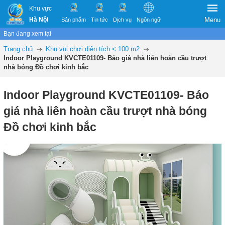
Khu vực
Hà Nội
Menu
Sản phẩm
Tin tức
Dịch vụ
Ngôn ngữ
Bạn đang xem tại
Trang chủ
Khu vui chơi diện tích < 100 m2
Indoor Playground KVCTE01109- Báo giá nhà liên hoàn cầu trượt
nhà bóng Đồ chơi kinh bắc
Indoor Playground KVCTE01109- Báo
giá nhà liên hoàn cầu trượt nhà bóng
Đồ chơi kinh bắc