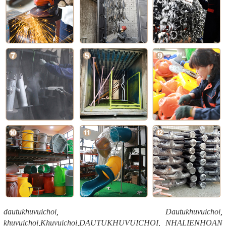
dautukhuvuichoi, Dautukhuvuichoi,
khuvuichoi,Khuvuichoi,DAUTUKHUVUICHOI, NHALIENHOAN