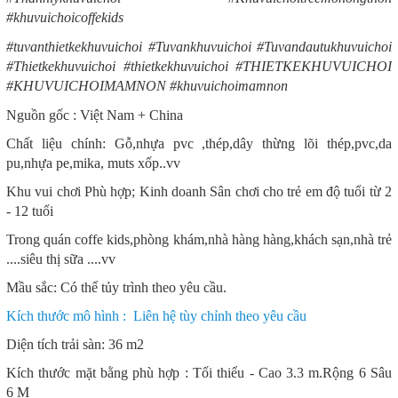
#khuvuichoicoffekids
#tuvanthietkekhuvuichoi #Tuvankhuvuichoi #Tuvandautukhuvuichoi
#Thietkekhuvuichoi #thietkekhuvuichoi #THIETKEKHUVUICHOI
#KHUVUICHOIMAMNON #khuvuichoimamnon
Nguồn gốc : Việt Nam + China
Chất liệu chính: Gỗ,nhựa pvc ,thép,dây thừng lõi thép,pvc,da
pu,nhựa pe,mika, muts xốp..vv
Khu vui chơi Phù hợp; Kinh doanh Sân chơi cho trẻ em độ tuổi từ 2
- 12 tuổi
Trong quán coffe kids,phòng khám,nhà hàng hàng,khách sạn,nhà trẻ
....siêu thị sữa ....vv
Mầu sắc: Có thể tủy trình theo yêu cầu.
Kích thước mô hình : Liên hệ tùy chỉnh theo yêu cầu
Diện tích trải sàn: 36 m2
Kích thước mặt bằng phù hợp : Tối thiểu - Cao 3.3 m.Rộng 6 Sâu
6 M