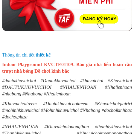
Thông tin chi tiết
thiết kế
Indoor Playground KVCTE01109- Báo giá nhà liên hoàn cầu
trượt nhà bóng Đồ chơi kinh bắc
#dautukhuvuichoi #Dautukhuvuichoi #khuvuichoi #Khuvuichoi
#DAUTUKHUVUICHOI #NHALIENHOAN #Nhalienhoan
#nhabong #Nhabong #Nhalienhoan
#Khuvuichoitreem #Dautukhuvuichoitreem #Khuvuichoigiairtri
#mohinhkhuvuichoi #Mohinhkhuvuichoi #Nhabong #dochoikinhbac
#dochoiplaza
#NHALIENHOAN #Khuvuichoionongthon #thanhlykhuvuichoi
#Thanhlykhuvuichoi #Khuvuichoitreemonongthon