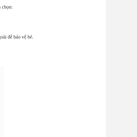
n chọn:
oài để bảo vệ bé.