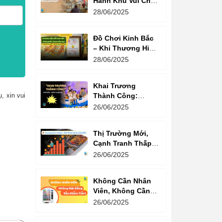
Hành Khu Vui Chơi
3 Thế Hệ – Tối Đa
28/06/2025
Hóa Doanh Thu
Mỗi Lượt Chơi
Đồ Chơi Kinh Bắc
– Khi Thương Hiệu
Vững Mạnh Bắt
28/06/2025
Đầu Từ Niềm Tin
Của Ông Lớn
Khai Trương
Thành Công:
, xin vui
Khách Nườm
26/06/2025
Nượp, Lợi Nhuận
Bùng Nổ – Bí
Thị Trường Mới,
Quyết Là Gì?
Cạnh Tranh Thấp –
Trampoline Park Là
26/06/2025
Lựa Chọn Vàng
Không Cần Nhân
Viên, Không Cần
Cửa Hàng – Chỉ
26/06/2025
Cần Máy Bán
Hàng!