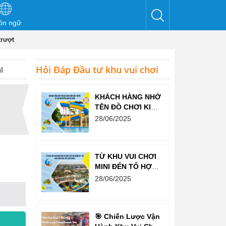
ôn ngữ
trượt
Hỏi Đáp Đầu tư khu vui chơi
₫
KHÁCH HÀNG NHỚ
TÊN ĐỒ CHƠI KINH
BẮC TRƯỚC CẢ
28/06/2025
KHI NGHĨ ĐẾN KHU
VUI CHƠI
TỪ KHU VUI CHƠI
MINI ĐẾN TỔ HỢP
GIẢI TRÍ NGHÌN M²
28/06/2025
– ĐỒ CHƠI KINH
BẮC ĐỀU LÀM
ĐƯỢC!
🎯 Chiến Lược Vận