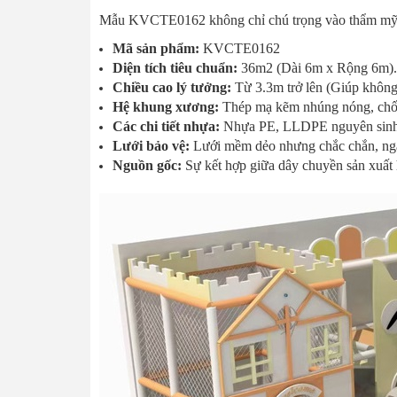
Mẫu KVCTE0162 không chỉ chú trọng vào thẩm mỹ mà 
Mã sản phẩm:
KVCTE0162
Diện tích tiêu chuẩn:
36m2 (Dài 6m x Rộng 6m).
Chiều cao lý tưởng:
Từ 3.3m trở lên (Giúp không 
Hệ khung xương:
Thép mạ kẽm nhúng nóng, chống
Các chi tiết nhựa:
Nhựa PE, LLDPE nguyên sinh nh
Lưới bảo vệ:
Lưới mềm dẻo nhưng chắc chắn, ngăn
Nguồn gốc:
Sự kết hợp giữa dây chuyền sản xuất h