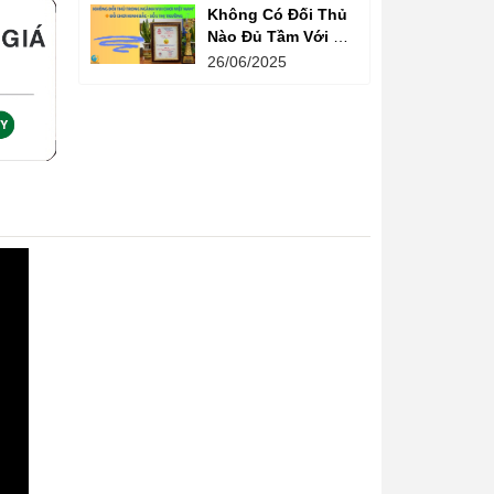
Không Có Đối Thủ
Nào Đủ Tầm Với Đồ
Chơi Kinh Bắc
26/06/2025
Trong Ngành Vui
Chơi Tại Việt Nam