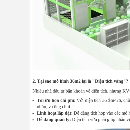
2. Tại sao mô hình 36m2 lại là "Diện tích vàng"?
Nhiều nhà đầu tư băn khoăn về diện tích, nhưng K
Tối ưu hóa chi phí:
Với diện tích 36 $m^2$, chủ 
nhún, và ống chui.
Linh hoạt lắp đặt:
Dễ dàng tích hợp vào các mô 
Dễ dàng quản lý:
Diện tích vừa phải giúp nhân vi