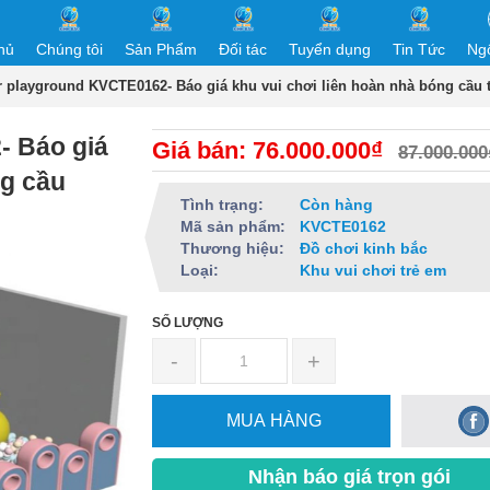
hủ
Chúng tôi
Sản Phẩm
Đối tác
Tuyển dụng
Tin Tức
Ng
r playground KVCTE0162- Báo giá khu vui chơi liên hoàn nhà bóng cầu 
- Báo giá
Giá bán: 76.000.000₫
87.000.000
ng cầu
Tình trạng:
Còn hàng
Mã sản phẩm:
KVCTE0162
Thương hiệu:
Đồ chơi kinh bắc
Loại:
Khu vui chơi trẻ em
SỐ LƯỢNG
-
+
MUA HÀNG
Nhận báo giá trọn gói