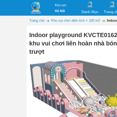
Khu vực
Hà Nội
Danh Mục
Trang c
Trang chủ
Khu vui chơi diện tích < 100 m2
Indoo
Indoor playground KVCTE0162
khu vui chơi liên hoàn nhà bó
trượt