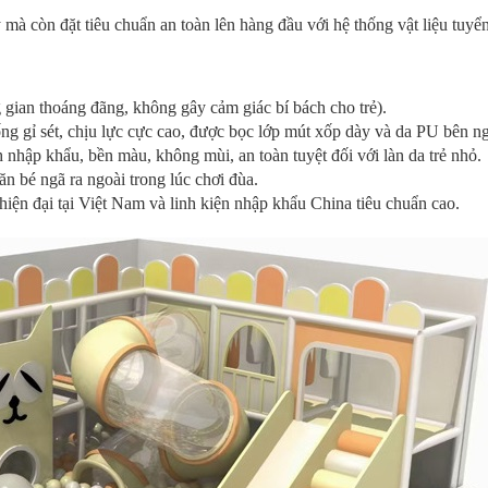
còn đặt tiêu chuẩn an toàn lên hàng đầu với hệ thống vật liệu tuyể
gian thoáng đãng, không gây cảm giác bí bách cho trẻ).
 gỉ sét, chịu lực cực cao, được bọc lớp mút xốp dày và da PU bên ng
ập khẩu, bền màu, không mùi, an toàn tuyệt đối với làn da trẻ nhỏ.
 bé ngã ra ngoài trong lúc chơi đùa.
iện đại tại Việt Nam và linh kiện nhập khẩu China tiêu chuẩn cao.