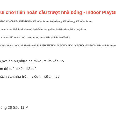
i chơi liên hoàn cầu trượt nhà bóng - Indoor Play
UKHUVUICHOI #NHALIENHOAN #Nhalienhoan #nhabong #Nhabong #Nhalienhoan
hkhuvuichoi #Mohinhkhuvuichoi #Nhabong #dochoikinhbac #dochoiplaza
uichoi #Khuvuichoitreemonongthon #khuvuichoicoffekids
Thietkekhuvuichoi #thietkekhuvuichoi #THIETKEKHUVUICHOI #KHUVUICHOIMAMNON #khuvuichoim
ép,pvc,da pu,nhựa pe,mika, muts xốp..vv
 độ tuổi từ 2 - 12 tuổi
 sạn,nhà trẻ ....siêu thị sữa ....vv
.Rộng 26 Sâu 11 M