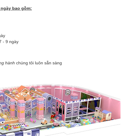
5 ngày bao gồm:
gày
7 - 9 ngày
ồng hành
chúng tôi luôn sẵn sàng