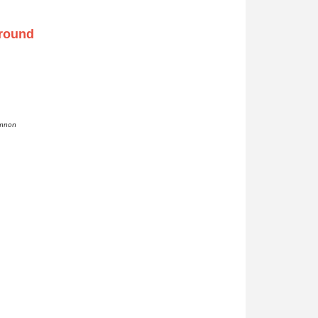
Ground
amnon