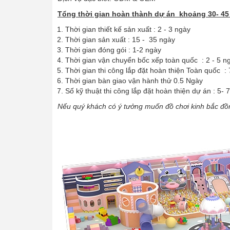
Tổng thời gian hoàn thành dự án khoảng 30- 4
Thời gian thiết kế sản xuất : 2 - 3 ngày
Thời gian sản xuất : 15 - 35 ngày
Thời gian đóng gói : 1-2 ngày
Thời gian vận chuyển bốc xếp toàn quốc : 2 - 5 n
Thời gian thi công lắp đặt hoàn thiện Toàn quốc : 
Thời gian bàn giao vận hành thử 0.5 Ngày
Số kỹ thuật thi công lắp đặt hoàn thiện dự án : 5- 7
Nếu quý khách có ý tưởng muốn đồ chơi kinh bắc đ