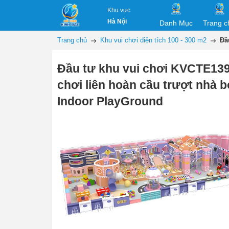
Khu vực
Hà Nội
Danh Mục
Trang c
Trang chủ
Khu vui chơi diện tích 100 - 300 m2
Đầ
Đầu tư khu vui chơi KVCTE139
chơi liên hoàn cầu trượt nhà b
Indoor PlayGround