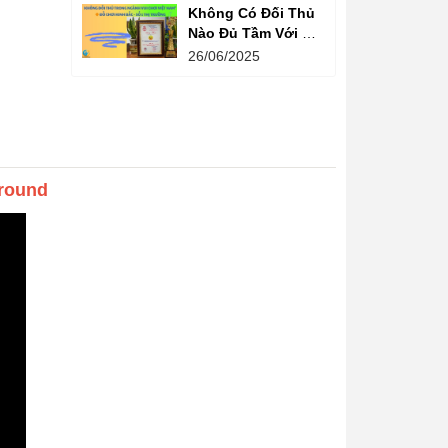
Không Có Đối Thủ
Nào Đủ Tầm Với Đồ
Chơi Kinh Bắc
26/06/2025
Trong Ngành Vui
Chơi Tại Việt Nam
Ground