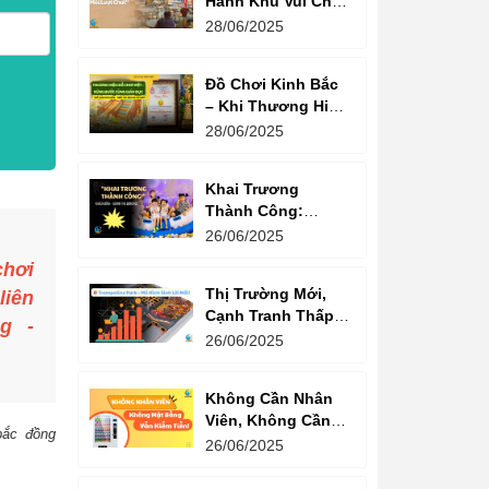
Hành Khu Vui Chơi
3 Thế Hệ – Tối Đa
28/06/2025
Hóa Doanh Thu
Mỗi Lượt Chơi
Đồ Chơi Kinh Bắc
– Khi Thương Hiệu
Vững Mạnh Bắt
28/06/2025
Đầu Từ Niềm Tin
Của Ông Lớn
Khai Trương
Thành Công:
Khách Nườm
26/06/2025
Nượp, Lợi Nhuận
hơi
Bùng Nổ – Bí
Thị Trường Mới,
liên
Quyết Là Gì?
Cạnh Tranh Thấp –
g -
Trampoline Park Là
26/06/2025
Lựa Chọn Vàng
Không Cần Nhân
Viên, Không Cần
bắc đồng
Cửa Hàng – Chỉ
26/06/2025
Cần Máy Bán
Hàng!