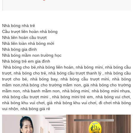
Nhà bóng nhà trẻ
Cầu trượt liên hoàn nhà bóng
Nhà liên hoàn cầu trượt
Nhà liên loàn nhà bóng mới
Nhà bóng gia đình
Nhà bóng mầm non trường học
Nhà bóng trẻ em gia đình
Nhà bóng cho bé,nhà bóng liên hoàn, nhà bóng mini, nhà bóng cầu
trượt, nhà bóng cho trẻ, nhà bóng cầu trượt thanh lý , nhà bóng cầu
trượt cho bé, nhà bóng bay, nhà bóng cầu trượt mini, nhà bóng
mầm non,nhà bóng cho trường mầm non, giá nhà bóng cho trường
mầm non, nhà banh mầm non, nhà bóng mini, nhà bóng mini nhựa,
nhà bóng cầu trượt mini , nhà bóng mini trẻ em, nhà bóng vui chơi,
nhà bóng khu vui chơi, giá nhà bóng khu vui chơi, đi chơi nhà bóng
vui nhộn, nhà bóng giá rẻ