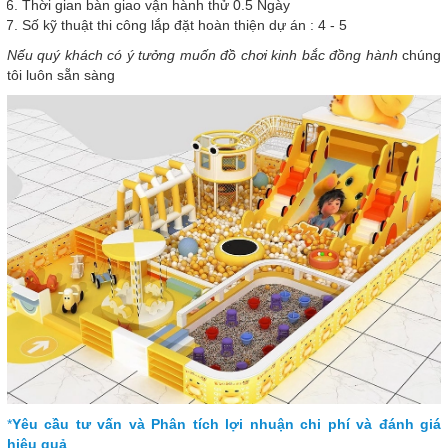
Thời gian bàn giao vận hành thử 0.5 Ngày
Số kỹ thuật thi công lắp đặt hoàn thiện dự án : 4 - 5
Nếu quý khách có ý tưởng muốn đồ chơi kinh bắc đồng hành
chúng
tôi luôn sẵn sàng
*
Yêu cầu tư vấn và Phân tích lợi nhuận chi phí và đánh giá
hiệu quả