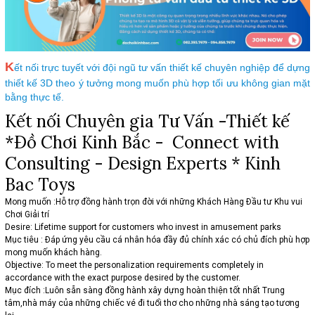
K
ết nối trực tuyết với đội ngũ tư vấn thiết kế chuyên nghiệp để dựng
thiết kế 3D theo ý tưởng mong muốn phù hợp tối ưu không gian mặt
bằng thực tế.