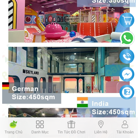
Trang Chủ
Danh Mục
Tin Tức Đồ Chơi
Liên Hệ
Tài Khoản