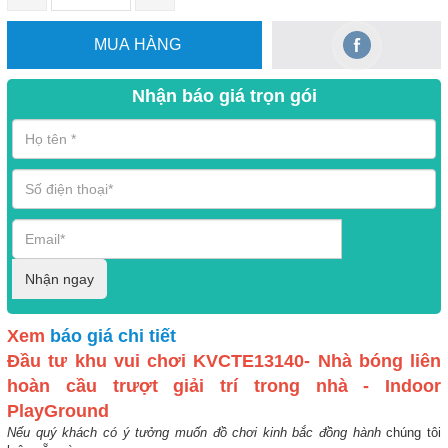
MUA HÀNG
Nhận báo giá trọn gói
Nhận ngay
Xem
báo giá chi tiết
Đầu tư khu vui chơi KVCTE13140- Nhà bóng liên
hoàn cầu trượt giải trí trong nhà - Indoor
PlayGround
Nếu quý khách có ý tưởng muốn đồ chơi kinh bắc đồng hành
chúng tôi