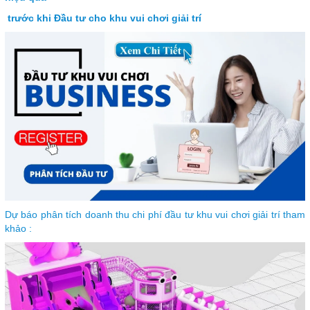
trước khi Đầu tư cho khu vui chơi giải trí
Dự báo phân tích doanh thu chi phí đầu tư khu vui chơi giải trí tham
khảo :