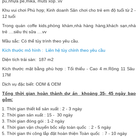
pu,nhựa pe,mika, muts xốp..vv
Khu vui chơi Phù hợp; Kinh doanh Sân chơi cho trẻ em độ tuổi từ 2 -
12 tuổi
Trong quán coffe kids,phòng khám,nhà hàng hàng,khách sạn,nhà
trẻ ....siêu thị sữa ....vv
Mầu sắc: Có thể tủy trình theo yêu cầu.
Kích thước mô hình : Liên hệ tùy chỉnh theo yêu cầu
Diện tích trải sàn: 187 m2
Kích thước mặt bằng phù hợp : Tối thiểu - Cao 4 m.Rộng 11 Sâu
17M
Dịch vụ đặc biết: ODM & OEM
Tổng thời gian hoàn thành dự án khoảng 35- 45 ngày bao
gồm:
Thời gian thiết kế sản xuất : 2 - 3 ngày
Thời gian sản xuất : 15 - 30 ngày
Thời gian đóng gói : 1-2 ngày
Thời gian vận chuyển bốc xếp toàn quốc : 2 - 5 ngày
Thời gian thi công lắp đặt hoàn thiện Toàn quốc : 7 - 10 ngày