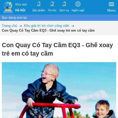
Khu vực
Hà Nội
Menu
Sản phẩm
Tin tức
Dịch vụ
Ngôn ngữ
Bạn đang xem tại
Trang chủ
Khu giải trí trò chơi công viên
Con Quay Có Tay Cầm EQ3 - Ghế xoay trẻ em có tay cầm
Con Quay Có Tay Cầm EQ3 - Ghế xoay
trẻ em có tay cầm