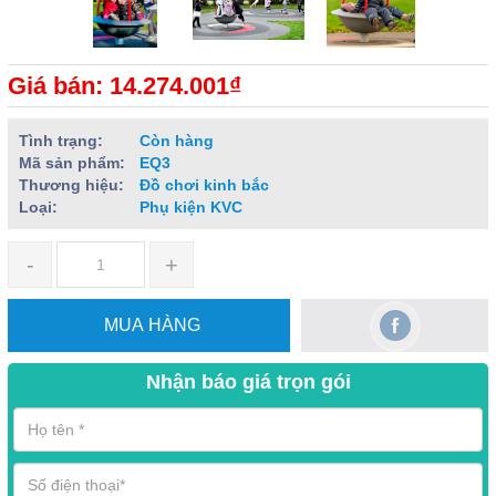
Giá bán: 14.274.001₫
Tình trạng:
Còn hàng
Mã sản phẩm:
EQ3
Thương hiệu:
Đồ chơi kinh bắc
Loại:
Phụ kiện KVC
-
+
MUA HÀNG
Nhận báo giá trọn gói