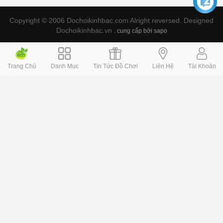
Copyright © 2006 Dochoikinhbac.com Alright reversed. Designed
Dochoikinhbac.vn
.
cung cấp bởi sapo
Trang Chủ
Danh Mục
Tin Tức Đồ Chơi
Liên Hệ
Tài Khoản