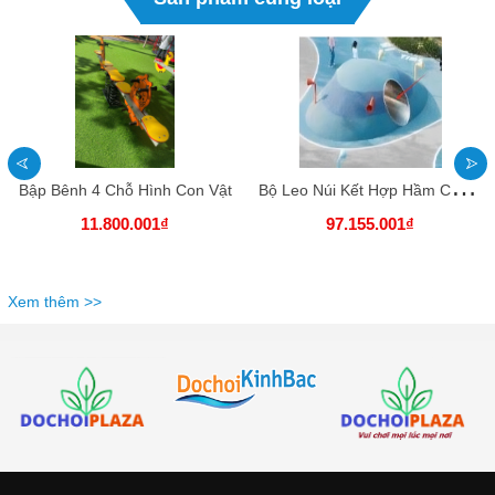
B
ộ Leo Núi Kết Hợp Hầm Chui Inox
Bập Bênh 4 Chỗ Hình Con Vật
11.800.001₫
97.155.001₫
Xem thêm >>