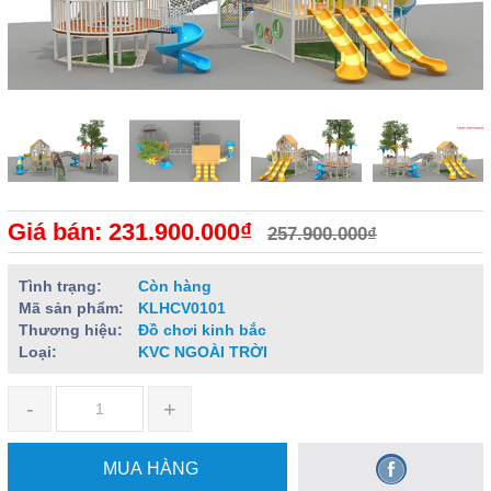
Giá bán: 231.900.000₫
257.900.000₫
Tình trạng:
Còn hàng
Mã sản phẩm:
KLHCV0101
Thương hiệu:
Đồ chơi kinh bắc
Loại:
KVC NGOÀI TRỜI
-
+
MUA HÀNG