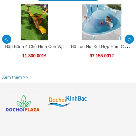
B
ộ Leo Núi Kết Hợp Hầm Chui Inox
Bập Bênh 4 Chỗ Hình Con Vật
11.800.001₫
97.155.001₫
Xem thêm >>