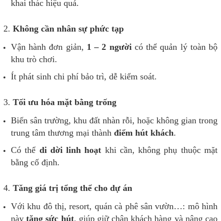
khai thác hiệu quả.
2.
Không cần nhân sự phức tạp
Vận hành đơn giản,
1 – 2 người
có thể quản lý toàn bộ
khu trò chơi.
Ít phát sinh chi phí bảo trì, dễ kiểm soát.
3.
Tối ưu hóa mặt bằng trống
Biến sân trường, khu đất nhàn rỗi, hoặc không gian trong
trung tâm thương mại thành
điểm hút khách
.
Có thể
di dời linh hoạt
khi cần, không phụ thuộc mặt
bằng cố định.
4.
Tăng giá trị tổng thể cho dự án
Với khu đô thị, resort, quán cà phê sân vườn…: mô hình
này
tăng sức hút
, giúp giữ chân khách hàng và nâng cao