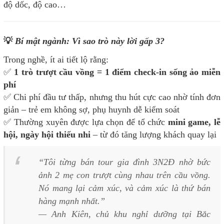
độ dốc, độ cao…
💡
Bí mật ngành: Vì sao trò này lời gấp 3?
Trong nghề, ít ai tiết lộ rằng:
✅
1 trò trượt cầu vồng = 1 điểm check-in sống ảo miễn
phí
✅ Chi phí đầu tư thấp, nhưng thu hút cực cao nhờ tính đơn
giản – trẻ em không sợ, phụ huynh dễ kiểm soát
✅ Thường xuyên được lựa chọn để tổ chức
mini game, lễ
hội, ngày hội thiếu nhi
– từ đó tăng lượng khách quay lại
“Tôi từng bán tour gia đình 3N2Đ nhờ bức
ảnh 2 mẹ con trượt cùng nhau trên cầu vồng.
Nó mang lại cảm xúc, và cảm xúc là thứ bán
hàng mạnh nhất.”
— Anh Kiên, chủ khu nghỉ dưỡng tại Bắc