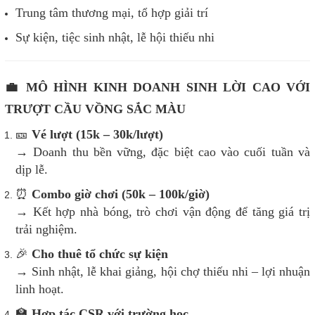
Trung tâm thương mại, tổ hợp giải trí
Sự kiện, tiệc sinh nhật, lễ hội thiếu nhi
💼 MÔ HÌNH KINH DOANH SINH LỜI CAO VỚI
TRƯỢT CẦU VỒNG SẮC MÀU
🎫
Vé lượt (15k – 30k/lượt)
→ Doanh thu bền vững, đặc biệt cao vào cuối tuần và
dịp lễ.
⏰
Combo giờ chơi (50k – 100k/giờ)
→ Kết hợp nhà bóng, trò chơi vận động để tăng giá trị
trải nghiệm.
🎉
Cho thuê tổ chức sự kiện
→ Sinh nhật, lễ khai giảng, hội chợ thiếu nhi – lợi nhuận
linh hoạt.
🏫
Hợp tác CSR với trường học