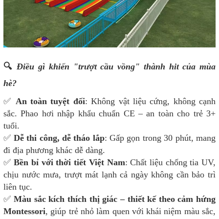
🔍
Điều gì khiến "trượt cầu vồng" thành hit của mùa
hè?
✅
An toàn tuyệt đối
: Không vật liệu cứng, không cạnh
sắc. Phao hơi nhập khẩu chuẩn CE – an toàn cho trẻ 3+
tuổi.
✅
Dễ thi công, dễ tháo lắp
: Gấp gọn trong 30 phút, mang
đi địa phương khác dễ dàng.
✅
Bền bỉ với thời tiết Việt Nam
: Chất liệu chống tia UV,
chịu nước mưa, trượt mát lạnh cả ngày không cần bảo trì
liên tục.
✅
Màu sắc kích thích thị giác – thiết kế theo cảm hứng
Montessori
, giúp trẻ nhỏ làm quen với khái niệm màu sắc,