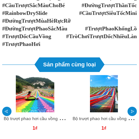
#CầuTrượtSắcMàuChoBé #ĐườngTrượtThầnTốc
#RainbowDrySlide #CầuTrượtSiêuTốcMini
#ĐườngTrượtMùaHèRựcRỡ
#ĐườngTrượtPhaoSắcMàu #TrượtPhaoKhổngLồ
#TrượtDốcCầuVồng #TròChơiTrượtDốcNhiềuLàn
#TrượtPhaoHơi
Sản phẩm cùng loại
B
ộ trượt phao hơi cầu vồng CVTTKB25 Dochoikinhbac Trò chơi cảm giác mạnh siêu vui từ Đồ Chơi Kinh Bắc
B
ộ trượt phao hơi cầu vồng CVTTKB24 Dochoikinhbac Trò chơi cảm giác mạnh siêu vui từ Đồ Chơi Kinh Bắc
1₫
1₫