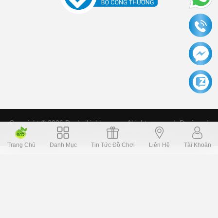
Copyright © 2006 Dochoikinhbac.com Alright reversed. Designed
Dochoikinhbac.vn
.
cung cấp bởi sapo
Trang Chủ
Danh Mục
Tin Tức Đồ Chơi
Liên Hệ
Tài Khoản