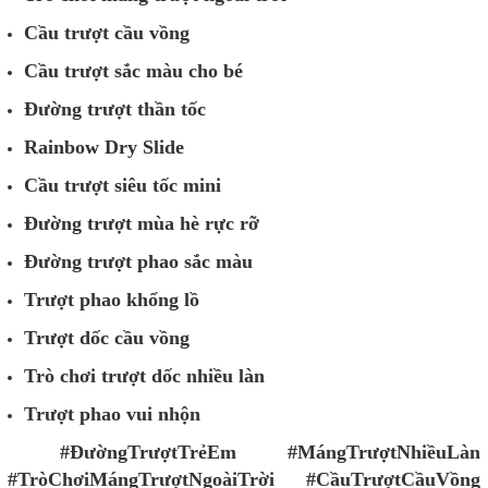
Cầu trượt cầu vồng
Cầu trượt sắc màu cho bé
Đường trượt thần tốc
Rainbow Dry Slide
Cầu trượt siêu tốc mini
Đường trượt mùa hè rực rỡ
Đường trượt phao sắc màu
Trượt phao khổng lồ
Trượt dốc cầu vồng
Trò chơi trượt dốc nhiều làn
Trượt phao vui nhộn
#ĐườngTrượtTrẻEm #MángTrượtNhiềuLàn
#TròChơiMángTrượtNgoàiTrời #CầuTrượtCầuVồng