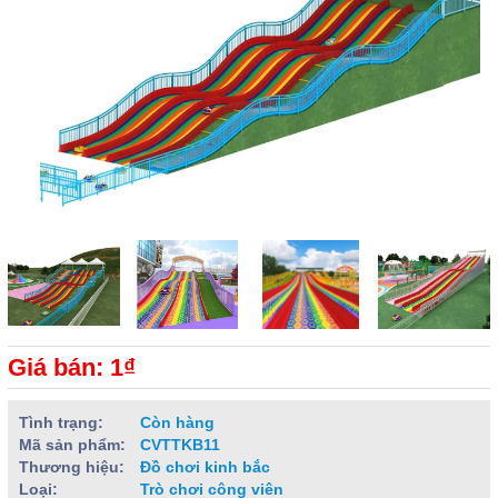
Giá bán: 1₫
Tình trạng:
Còn hàng
Mã sản phẩm:
CVTTKB11
Thương hiệu:
Đồ chơi kinh bắc
Loại:
Trò chơi công viên