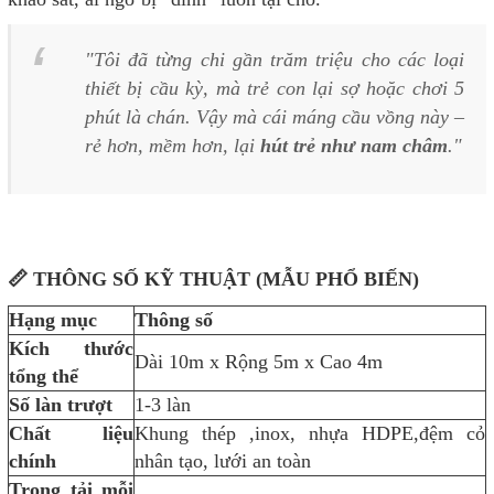
"Tôi đã từng chi gần trăm triệu cho các loại
thiết bị cầu kỳ, mà trẻ con lại sợ hoặc chơi 5
phút là chán. Vậy mà cái máng cầu vồng này –
rẻ hơn, mềm hơn, lại
hút trẻ như nam châm
."
📏 THÔNG SỐ KỸ THUẬT (MẪU PHỔ BIẾN)
Hạng mục
Thông số
Kích thước
Dài 10m x Rộng 5m x Cao 4m
tổng thể
Số làn trượt
1-3 làn
Chất liệu
Khung thép ,inox, nhựa HDPE,đệm cỏ
chính
nhân tạo, lưới an toàn
Trọng tải mỗi