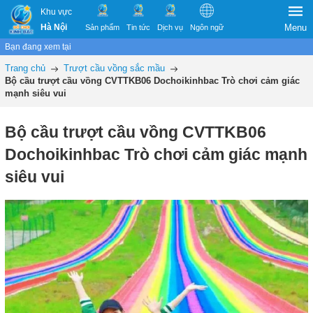
Khu vực
Hà Nội
Menu
Sản phẩm
Tin tức
Dịch vụ
Ngôn ngữ
Bạn đang xem tại
Trang chủ
Trượt cầu vồng sắc mầu
Bộ cầu trượt cầu vồng CVTTKB06 Dochoikinhbac Trò chơi cảm giác
mạnh siêu vui
Bộ cầu trượt cầu vồng CVTTKB06
Dochoikinhbac Trò chơi cảm giác mạnh
siêu vui