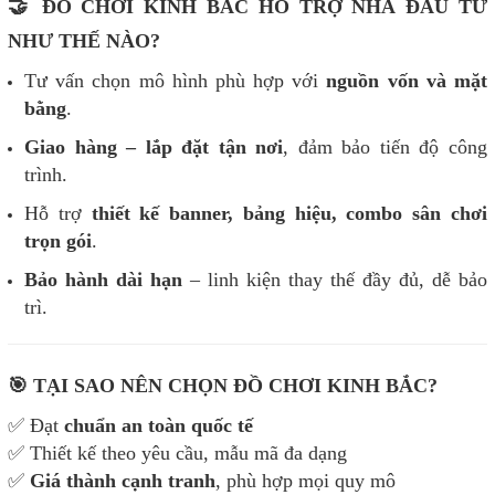
🤝 ĐỒ CHƠI KINH BẮC HỖ TRỢ NHÀ ĐẦU TƯ
NHƯ THẾ NÀO?
Tư vấn chọn mô hình phù hợp với
nguồn vốn và mặt
bằng
.
Giao hàng – lắp đặt tận nơi
, đảm bảo tiến độ công
trình.
Hỗ trợ
thiết kế banner, bảng hiệu, combo sân chơi
trọn gói
.
Bảo hành dài hạn
– linh kiện thay thế đầy đủ, dễ bảo
trì.
🎯 TẠI SAO NÊN CHỌN ĐỒ CHƠI KINH BẮC?
✅ Đạt
chuẩn an toàn quốc tế
✅ Thiết kế theo yêu cầu, mẫu mã đa dạng
✅
Giá thành cạnh tranh
, phù hợp mọi quy mô