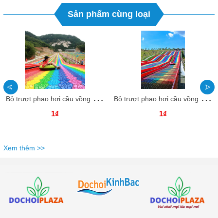
Sản phẩm cùng loại
B
ộ trượt phao hơi cầu vồng CVTTKB25 Dochoikinhbac Trò chơi cảm giác mạnh siêu vui từ Đồ Chơi Kinh Bắc
B
ộ trượt phao hơi cầu vồng CVTTKB24 Dochoikinhbac Trò chơi cảm giác mạnh siêu vui từ Đồ Chơi Kinh Bắc
1₫
1₫
Xem thêm >>