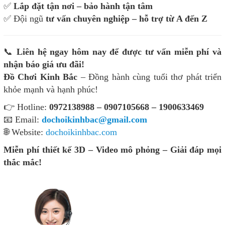
✅
Lắp đặt tận nơi – bảo hành tận tâm
✅ Đội ngũ
tư vấn chuyên nghiệp – hỗ trợ từ A đến Z
📞
Liên hệ ngay hôm nay để được tư vấn miễn phí và
nhận báo giá ưu đãi!
Đồ Chơi Kinh Bắc
– Đồng hành cùng tuổi thơ phát triển
khỏe mạnh và hạnh phúc!
👉 Hotline:
0972138988 – 0907105668 – 1900633469
📧 Email:
dochoikinhbac@gmail.com
🌐 Website:
dochoikinhbac.com
Miễn phí thiết kế 3D – Video mô phỏng – Giải đáp mọi
thắc mắc!