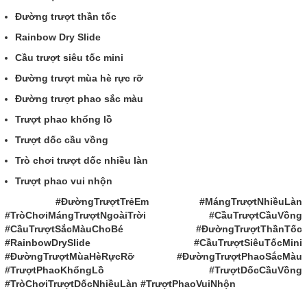
Đường trượt thần tốc
Rainbow Dry Slide
Cầu trượt siêu tốc mini
Đường trượt mùa hè rực rỡ
Đường trượt phao sắc màu
Trượt phao khổng lồ
Trượt dốc cầu vồng
Trò chơi trượt dốc nhiều làn
Trượt phao vui nhộn
#ĐườngTrượtTrẻEm #MángTrượtNhiềuLàn
#TròChơiMángTrượtNgoàiTrời #CầuTrượtCầuVồng
#CầuTrượtSắcMàuChoBé #ĐườngTrượtThầnTốc
#RainbowDrySlide #CầuTrượtSiêuTốcMini
#ĐườngTrượtMùaHèRựcRỡ #ĐườngTrượtPhaoSắcMàu
#TrượtPhaoKhổngLồ #TrượtDốcCầuVồng
#TròChơiTrượtDốcNhiềuLàn #TrượtPhaoVuiNhộn