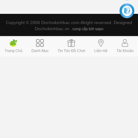
Copyright © 2006 Dochoikinhbac.com Alright reversed. Designed
Dochoikinhbac.vn
.
cung cấp bởi sapo
Trang Chủ
Danh Mục
Tin Tức Đồ Chơi
Liên Hệ
Tài Khoản