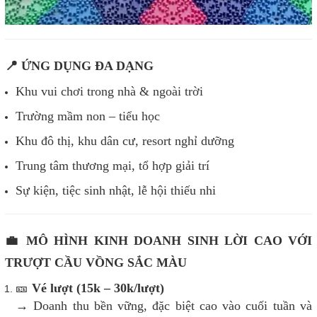
📍 ỨNG DỤNG ĐA DẠNG
Khu vui chơi trong nhà & ngoài trời
Trường mầm non – tiểu học
Khu đô thị, khu dân cư, resort nghỉ dưỡng
Trung tâm thương mại, tổ hợp giải trí
Sự kiện, tiệc sinh nhật, lễ hội thiếu nhi
💼 MÔ HÌNH KINH DOANH SINH LỜI CAO VỚI
TRƯỢT CẦU VỒNG SẮC MÀU
🎫
Vé lượt (15k – 30k/lượt)
→ Doanh thu bền vững, đặc biệt cao vào cuối tuần và