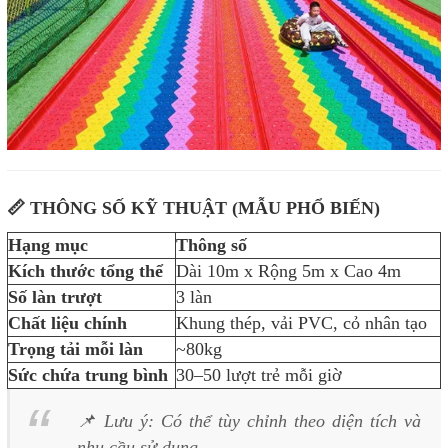
📏 THÔNG SỐ KỸ THUẬT (MẪU PHỔ BIẾN)
Hạng mục
Thông số
Kích thước tổng thể
Dài 10m x Rộng 5m x Cao 4m
Số làn trượt
3 làn
Chất liệu chính
Khung thép, vải PVC, cỏ nhân tạo
Trọng tải mỗi làn
~80kg
Sức chứa trung bình
30–50 lượt trẻ mỗi giờ
📌
Lưu ý: Có thể tùy chỉnh theo diện tích và
nhu cầu sử dụng.