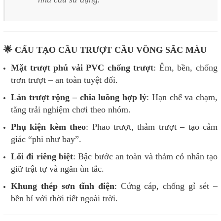
🌟 CẤU TẠO CẦU TRƯỢT CẦU VỒNG SẮC MÀU
Mặt trượt phủ vải PVC chống trượt
: Êm, bền, chống
trơn trượt – an toàn tuyệt đối.
Làn trượt rộng – chia luồng hợp lý
: Hạn chế va chạm,
tăng trải nghiệm chơi theo nhóm.
Phụ kiện kèm theo
: Phao trượt, thảm trượt – tạo cảm
giác “phi như bay”.
Lối đi riêng biệt
: Bậc bước an toàn và thảm cỏ nhân tạo
giữ trật tự và ngăn ùn tắc.
Khung thép sơn tĩnh điện
: Cứng cáp, chống gỉ sét –
bền bỉ với thời tiết ngoài trời.