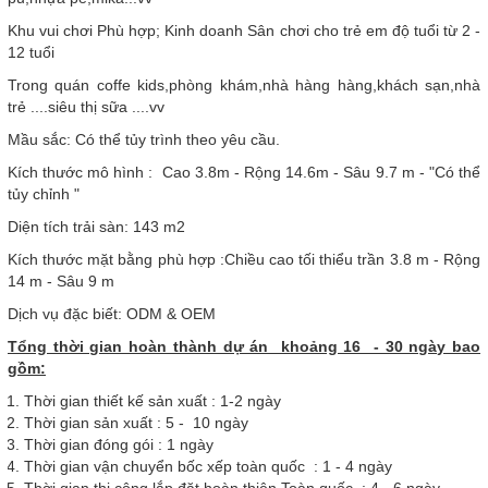
Khu vui chơi Phù hợp; Kinh doanh Sân chơi cho trẻ em độ tuổi từ 2 -
12 tuổi
Trong quán coffe kids,phòng khám,nhà hàng hàng,khách sạn,nhà
trẻ ....siêu thị sữa ....vv
Mầu sắc: Có thể tủy trình theo yêu cầu.
Kích thước mô hình : Cao 3.8m - Rộng 14.6m - Sâu 9.7 m - "Có thể
tủy chỉnh "
Diện tích trải sàn: 143 m2
Kích thước mặt bằng phù hợp :Chiều cao tối thiểu trần 3.8 m - Rộng
14 m - Sâu 9 m
Dịch vụ đặc biết: ODM & OEM
Tổng thời gian hoàn thành dự án khoảng 16 - 30 ngày bao
gồm:
Thời gian thiết kế sản xuất : 1-2 ngày
Thời gian sản xuất : 5 - 10 ngày
Thời gian đóng gói : 1 ngày
Thời gian vận chuyển bốc xếp toàn quốc : 1 - 4 ngày
Thời gian thi công lắp đặt hoàn thiện Toàn quốc : 4 - 6 ngày