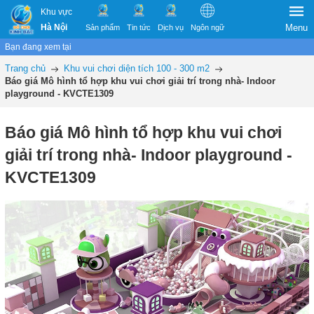
Khu vực
Hà Nội
Menu
Sản phẩm
Tin tức
Dịch vụ
Ngôn ngữ
Bạn đang xem tại
Trang chủ
Khu vui chơi diện tích 100 - 300 m2
Báo giá Mô hình tổ hợp khu vui chơi giải trí trong nhà- Indoor
playground - KVCTE1309
Báo giá Mô hình tổ hợp khu vui chơi
giải trí trong nhà- Indoor playground -
KVCTE1309