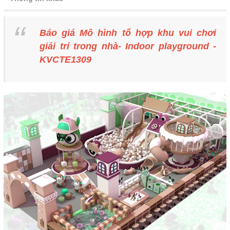
Báo giá Mô hình tổ hợp khu vui chơi
giải trí trong nhà- Indoor playground -
KVCTE1309