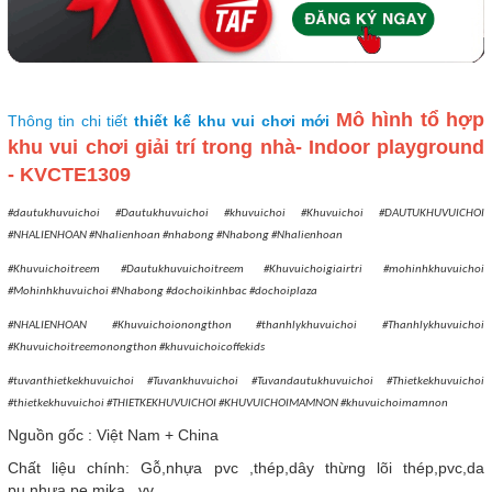
Mô hình tổ hợp
Thông tin chi tiết
thiết kế khu vui chơi mới
khu vui chơi giải trí trong nhà- Indoor playground
- KVCTE1309
#dautukhuvuichoi #Dautukhuvuichoi #khuvuichoi #Khuvuichoi #DAUTUKHUVUICHOI
#NHALIENHOAN #Nhalienhoan #nhabong #Nhabong #Nhalienhoan
#Khuvuichoitreem #Dautukhuvuichoitreem #Khuvuichoigiairtri #mohinhkhuvuichoi
#Mohinhkhuvuichoi #Nhabong #dochoikinhbac #dochoiplaza
#NHALIENHOAN #Khuvuichoionongthon #thanhlykhuvuichoi #Thanhlykhuvuichoi
#Khuvuichoitreemonongthon #khuvuichoicoffekids
#tuvanthietkekhuvuichoi #Tuvankhuvuichoi #Tuvandautukhuvuichoi #Thietkekhuvuichoi
#thietkekhuvuichoi #THIETKEKHUVUICHOI #KHUVUICHOIMAMNON #khuvuichoimamnon
Nguồn gốc : Việt Nam + China
Chất liệu chính: Gỗ,nhựa pvc ,thép,dây thừng lõi thép,pvc,da
pu,nhựa pe,mika...vv