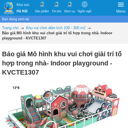
Khu vực
Hà Nội
Menu
Sản phẩm
Tin tức
Dịch vụ
Ngôn ngữ
Bạn đang xem tại
Trang chủ
Khu vui chơi diện tích 100 - 300 m2
Báo giá Mô hình khu vui chơi giải trí tổ hợp trong nhà- Indoor
playground - KVCTE1307
Báo giá Mô hình khu vui chơi giải trí tổ
hợp trong nhà- Indoor playground -
KVCTE1307