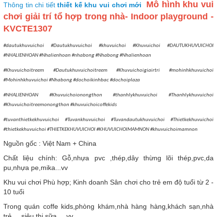
Mô hình khu vui
Thông tin chi tiết
thiết kế khu vui chơi mới
chơi giải trí tổ hợp trong nhà- Indoor playground -
KVCTE1307
#dautukhuvuichoi #Dautukhuvuichoi #khuvuichoi #Khuvuichoi #DAUTUKHUVUICHOI
#NHALIENHOAN #Nhalienhoan #nhabong #Nhabong #Nhalienhoan
#Khuvuichoitreem #Dautukhuvuichoitreem #Khuvuichoigiairtri #mohinhkhuvuichoi
#Mohinhkhuvuichoi #Nhabong #dochoikinhbac #dochoiplaza
#NHALIENHOAN #Khuvuichoionongthon #thanhlykhuvuichoi #Thanhlykhuvuichoi
#Khuvuichoitreemonongthon #khuvuichoicoffekids
#tuvanthietkekhuvuichoi #Tuvankhuvuichoi #Tuvandautukhuvuichoi #Thietkekhuvuichoi
#thietkekhuvuichoi #THIETKEKHUVUICHOI #KHUVUICHOIMAMNON #khuvuichoimamnon
Nguồn gốc : Việt Nam + China
Chất liệu chính: Gỗ,nhựa pvc ,thép,dây thừng lõi thép,pvc,da
pu,nhựa pe,mika...vv
Khu vui chơi Phù hợp; Kinh doanh Sân chơi cho trẻ em độ tuổi từ 2 -
10 tuổi
Trong quán coffe kids,phòng khám,nhà hàng hàng,khách sạn,nhà
trẻ ....siêu thị sữa ....vv