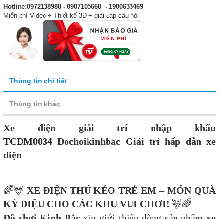
Hotline:0972138988 - 0907105668 - 1900633469
Miễn phí Video + Thiết kế 3D + giải đáp câu hỏi
Thông tin chi tiết
Thông tin khác
Xe điện giải trí nhập khẩu
TCDM0034
Dochoikinhbac Giải trí hấp dẫn xe
điện
🌈🦌
XE ĐIỆN THÚ KÉO TRẺ EM – MÓN QUÀ
KỲ DIỆU CHO CÁC KHU VUI CHƠI!
🦌🌈
Đồ chơi Kinh Bắc
xin giới thiệu dòng sản phẩm
xe