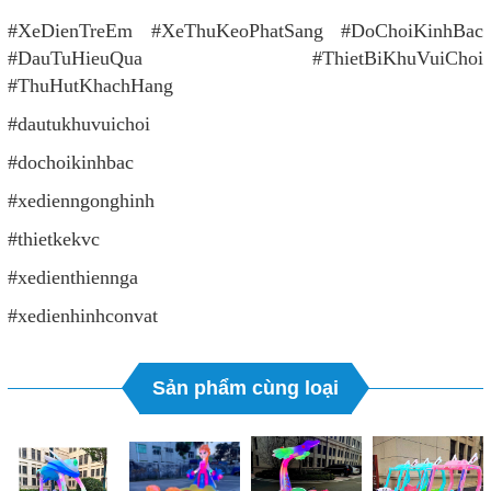
#XeDienTreEm #XeThuKeoPhatSang #DoChoiKinhBac
#DauTuHieuQua #ThietBiKhuVuiChoi
#ThuHutKhachHang
#dautukhuvuichoi
#dochoikinhbac
#xedienngonghinh
#thietkekvc
#xedienthiennga
#xedienhinhconvat
Sản phẩm cùng loại