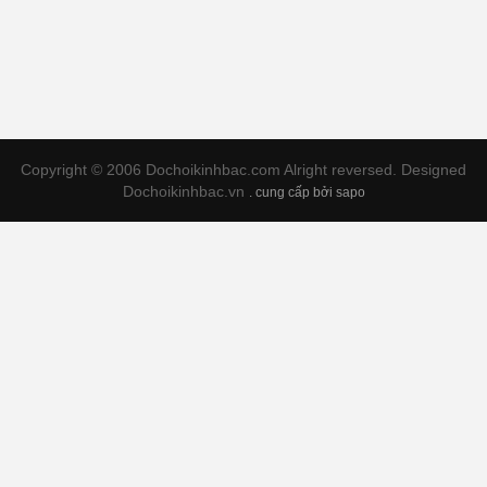
Copyright © 2006 Dochoikinhbac.com Alright reversed. Designed
Dochoikinhbac.vn
.
cung cấp bởi sapo