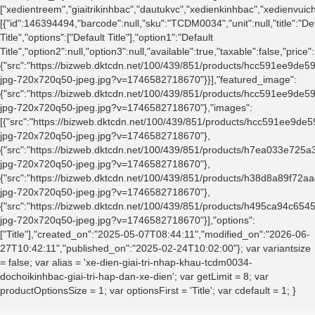
["xedientreem","giaitrikinhbac","dautukvc","xedienkinhbac","xedienvui
[{"id":146394494,"barcode":null,"sku":"TCDM0034","unit":null,"title":"De
Title","options":["Default Title"],"option1":"Default
Title","option2":null,"option3":null,"available":true,"taxable":false,"
{"src":"https://bizweb.dktcdn.net/100/439/851/products/hcc591ee9d
jpg-720x720q50-jpeg.jpg?v=1746582718670"}}],"featured_image":
{"src":"https://bizweb.dktcdn.net/100/439/851/products/hcc591ee9d
jpg-720x720q50-jpeg.jpg?v=1746582718670"},"images":
[{"src":"https://bizweb.dktcdn.net/100/439/851/products/hcc591ee9
jpg-720x720q50-jpeg.jpg?v=1746582718670"},
{"src":"https://bizweb.dktcdn.net/100/439/851/products/h7ea033e72
jpg-720x720q50-jpeg.jpg?v=1746582718670"},
{"src":"https://bizweb.dktcdn.net/100/439/851/products/h38d8a89f72
jpg-720x720q50-jpeg.jpg?v=1746582718670"},
{"src":"https://bizweb.dktcdn.net/100/439/851/products/h495ca94c6
jpg-720x720q50-jpeg.jpg?v=1746582718670"}],"options":
["Title"],"created_on":"2025-05-07T08:44:11","modified_on":"2026-06-
27T10:42:11","published_on":"2025-02-24T10:02:00"}; var variantsize
= false; var alias = 'xe-dien-giai-tri-nhap-khau-tcdm0034-
dochoikinhbac-giai-tri-hap-dan-xe-dien'; var getLimit = 8; var
productOptionsSize = 1; var optionsFirst = 'Title'; var cdefault = 1; }