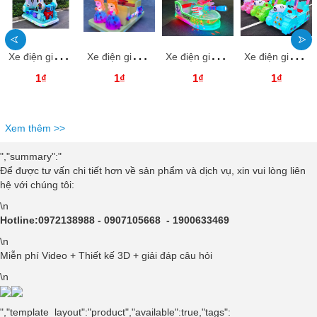
X
e điện giải trí nhập khẩu TCDM0040 Dochoikinhbac Giải trí hấp dẫn xe điện
X
e điện giải trí nhập khẩu TCDM0039 Dochoikinhbac Giải trí hấp dẫn xe điện
X
e điện giải trí nhập khẩu TCDM0038 Dochoikinhbac Giải trí hấp dẫn xe điện
X
e điện giải trí nhập khẩu TCDM0037 Dochoikinhbac Giải trí hấp dẫn xe điện
1₫
1₫
1₫
1₫
Xem thêm >>
","summary":"
Để được tư vấn chi tiết hơn về sản phẩm và dịch vụ, xin vui lòng liên
hệ với chúng tôi:
\n
Hotline:0972138988 - 0907105668 - 1900633469
\n
Miễn phí Video + Thiết kế 3D + giải đáp câu hỏi
\n
","template_layout":"product","available":true,"tags":