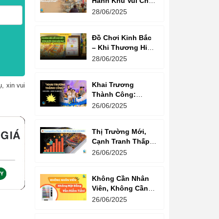
Hành Khu Vui Chơi
3 Thế Hệ – Tối Đa
28/06/2025
Hóa Doanh Thu
Mỗi Lượt Chơi
Đồ Chơi Kinh Bắc
– Khi Thương Hiệu
Vững Mạnh Bắt
28/06/2025
Đầu Từ Niềm Tin
Của Ông Lớn
Khai Trương
, xin vui
Thành Công:
Khách Nườm
26/06/2025
Nượp, Lợi Nhuận
Bùng Nổ – Bí
Thị Trường Mới,
Quyết Là Gì?
Cạnh Tranh Thấp –
Trampoline Park Là
26/06/2025
Lựa Chọn Vàng
Không Cần Nhân
Viên, Không Cần
Cửa Hàng – Chỉ
26/06/2025
Cần Máy Bán
Hàng!