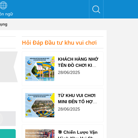
ôn ngữ
đụng
Hỏi Đáp Đầu tư khu vui chơi
KHÁCH HÀNG NHỚ
TÊN ĐỒ CHƠI KINH
BẮC TRƯỚC CẢ
28/06/2025
KHI NGHĨ ĐẾN KHU
VUI CHƠI
TỪ KHU VUI CHƠI
MINI ĐẾN TỔ HỢP
GIẢI TRÍ NGHÌN M²
28/06/2025
– ĐỒ CHƠI KINH
BẮC ĐỀU LÀM
ĐƯỢC!
🎯 Chiến Lược Vận