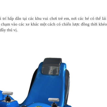
i t
rí hấp dẫn tại các khu vui chơi trẻ em, nơi các bé có thể l
a chạm vào các xe khác một cách có chiến lược đồng thời khé
đầy thú vị.