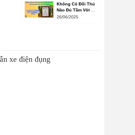
Không Có Đối Thủ
Nào Đủ Tầm Với Đồ
Chơi Kinh Bắc
26/06/2025
Trong Ngành Vui
Chơi Tại Việt Nam
ẫn xe điện đụng