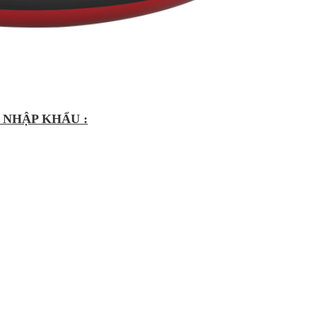
 NHẬP KHẨU :