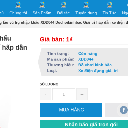
hủ
Chúng tôi
Sản Phẩm
Đối tác
Tuyển dụng
Tin Tức
Ng
g tàu vũ trụ nhập khẩu XDD044 Dochoikinhbac Giải trí hấp dẫn xe điện 
khẩu
Giá bán: 1₫
í hấp dẫn
Tình trạng:
Còn hàng
Mã sản phẩm:
XDD044
Thương hiệu:
Đồ chơi kinh bắc
Loại:
Xe điện đụng giải trí
SỐ LƯỢNG
-
+
MUA HÀNG
Nhận báo giá trọn gói