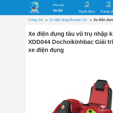
Khu vực
Hà Nội
Danh Mục
Trang c
Trang chủ
Xe điện đụng Bumper Car
Xe điện đụn
Xe điện đụng tàu vũ trụ nhập 
XDD044 Dochoikinhbac Giải tr
xe điện đụng